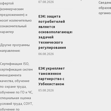
07.08.2026
Сведен
офертой
образов
(коммерческим
организ
предложением) и
ЕЭК: защита
носит исключительно
потребителей
ознакомительный
является
характер
основополагающей
задачей
технического
Другие программы
регулирования
направления:
06.08.2026
Сертификация ISO,
ЕЭК укрепляет
сертификация систем
таможенное
менеджмента
партнерство с
качества, обучение
Узбекистаном
по охране труда,
05.08.2026
обучение по ГО и ЧС,
специальная оценка
условий труда, СОУТ,
обучение по