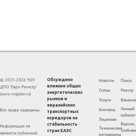
© 2013-2026 ЧОУ
Обсуждено
Новости
Поиск
влияние общих
ДПО "Евро-Регистр"
Статьи
Реестр
энергетических
(euro-register.ru)
рынков и
Услуги
Ваканси
евразийских
Личный
Контакты
Все права защищены.
транспортных
кабинет
коридоров на
Лицензии
Версия 
стабильность
Информация не
Технические
слабов
стран ЕАЭС
является публичной
регламенты