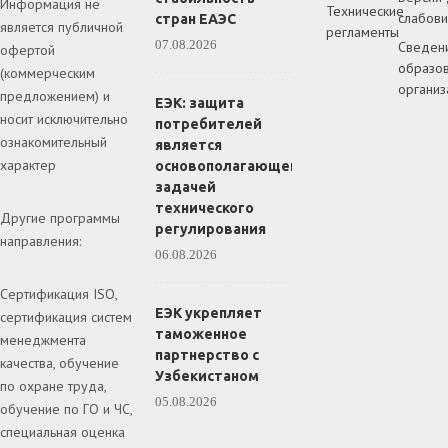
Информация не
Технические
слабов
стран ЕАЭС
является публичной
регламенты
07.08.2026
Сведен
офертой
образов
(коммерческим
организ
предложением) и
ЕЭК: защита
носит исключительно
потребителей
ознакомительный
является
характер
основополагающей
задачей
технического
Другие программы
регулирования
направления:
06.08.2026
Сертификация ISO,
ЕЭК укрепляет
сертификация систем
таможенное
менеджмента
партнерство с
качества, обучение
Узбекистаном
по охране труда,
05.08.2026
обучение по ГО и ЧС,
специальная оценка