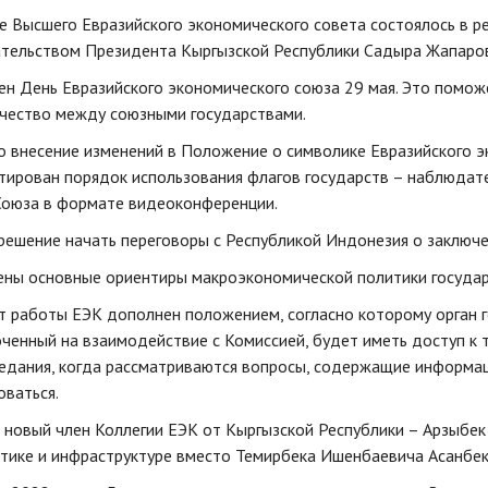
е Высшего Евразийского экономического совета состоялось в 
тельством Президента Кыргызской Республики Садыра Жапарова
ен День Евразийского экономического союза 29 мая. Это поможе
чество между союзными государствами.
 внесение изменений в Положение о символике Евразийского э
тирован порядок использования флагов государств – наблюдате
Союза в формате видеоконференции.
решение начать переговоры с Республикой Индонезия о заключе
ны основные ориентиры макроэкономической политики государ
т работы ЕЭК дополнен положением, согласно которому орган г
ченный на взаимодействие с Комиссией, будет иметь доступ к 
седания, когда рассматриваются вопросы, содержащие информац
оваться.
 новый член Коллегии ЕЭК от Кыргызской Республики – Арзыбе
етике и инфраструктуре вместо Темирбека Ишенбаевича Асанбек