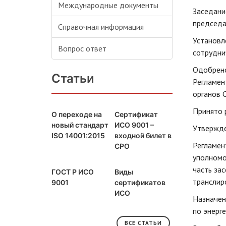
Международные документы
Заседани
председа
Справочная информация
Установл
Вопрос ответ
сотрудни
Одобрено
Статьи
Регламен
органов 
Принято 
О переходе на
Сертификат
новый стандарт
ИСО 9001 –
Утвержде
ISO 14001:2015
входной билет в
Регламен
СРО
уполномо
часть за
ГОСТ Р ИСО
Виды
транслир
9001
сертификатов
ИСО
Назначен
по энерг
ВСЕ СТАТЬИ