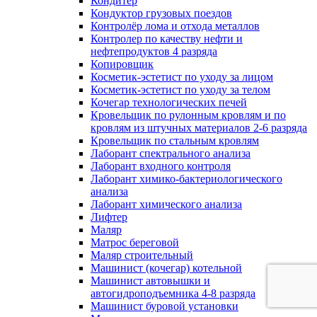
Кондитер
Кондуктор грузовых поездов
Контролёр лома и отхода металлов
Контролер по качеству нефти и
нефтепродуктов 4 разряда
Копировщик
Косметик-эстетист по уходу за лицом
Косметик-эстетист по уходу за телом
Кочегар технологических печей
Кровельщик по рулонным кровлям и по
кровлям из штучных материалов 2-6 разряда
Кровельщик по стальным кровлям
Лаборант спектрального анализа
Лаборант входного контроля
Лаборант химико-бактериологического
анализа
Лаборант химического анализа
Лифтер
Маляр
Матрос береговой
Маляр строительный
Машинист (кочегар) котельной
Машинист автовышки и
автогидроподъемника 4-8 разряда
Машинист буровой установки