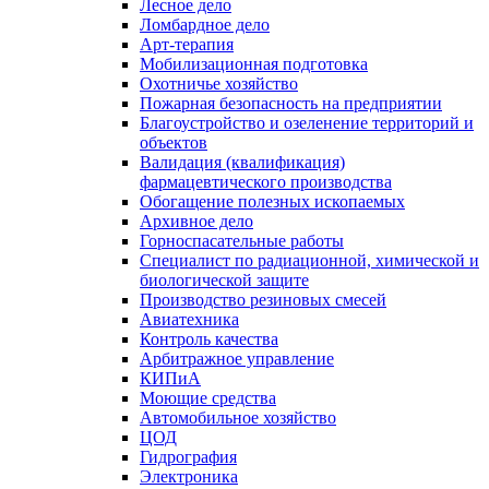
Лесное дело
Ломбардное дело
Арт-терапия
Мобилизационная подготовка
Охотничье хозяйство
Пожарная безопасность на предприятии
Благоустройство и озеленение территорий и
объектов
Валидация (квалификация)
фармацевтического производства
Обогащение полезных ископаемых
Архивное дело
Горноспасательные работы
Специалист по радиационной, химической и
биологической защите
Производство резиновых смесей
Авиатехника
Контроль качества
Арбитражное управление
КИПиА
Моющие средства
Автомобильное хозяйство
ЦОД
Гидрография
Электроника