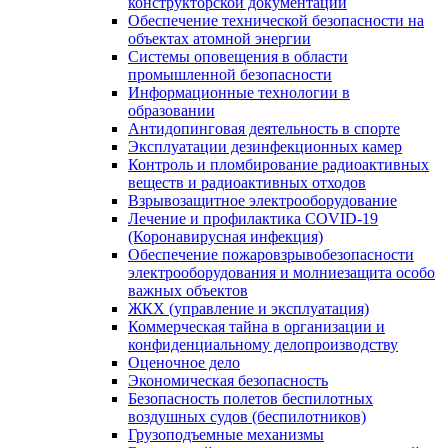
конструкторской документации
Обеспечение технической безопасности на
объектах атомной энергии
Системы оповещения в области
промышленной безопасности
Информационные технологии в
образовании
Антидопинговая деятельность в спорте
Эксплуатации дезинфекционных камер
Контроль и пломбирование радиоактивных
веществ и радиоактивных отходов
Взрывозащитное электрооборудование
Лечение и профилактика COVID-19
(Коронавирусная инфекция)
Обеспечение пожаровзрывобезопасности
электрооборудования и молниезащита особо
важных объектов
ЖКХ (управление и эксплуатация)
Коммерческая тайна в организации и
конфиденциальному делопроизводству
Оценочное дело
Экономическая безопасность
Безопасность полетов беспилотных
воздушных судов (беспилотников)
Грузоподъемные механизмы