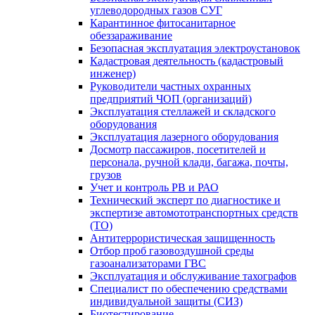
углеводородных газов СУГ
Карантинное фитосанитарное
обеззараживание
Безопасная эксплуатация электроустановок
Кадастровая деятельность (кадастровый
инженер)
Руководители частных охранных
предприятий ЧОП (организаций)
Эксплуатация стеллажей и складского
оборудования
Эксплуатация лазерного оборудования
Досмотр пассажиров, посетителей и
персонала, ручной клади, багажа, почты,
грузов
Учет и контроль РВ и РАО
Технический эксперт по диагностике и
экспертизе автомототранспортных средств
(ТО)
Антитеррористическая защищенность
Отбор проб газовоздушной среды
газоанализаторами ГВС
Эксплуатация и обслуживание тахографов
Специалист по обеспечению средствами
индивидуальной защиты (СИЗ)
Биотестирование