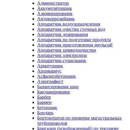
Администратор
Аккумуляторщик
Алюминировщик
Антикоррозийщик
Аппаратчик воздухоразделения
Аппаратчик очистки сточных вод
Аппаратчик дозирования
Аппаратчик по подготовке продукта
Аппаратчик приготовления эмульсий
Аппаратчик химводоочистки
Аппаратчик электролиза
Аппаратчик-сушильщик
Арматурщик
Архивариус
Асфальтобетонщик
Аэрографист
Балансировщик шин
Бандажировщик
Барбер
Бармен
Бетонщик
Бондарь
Бортоператор по проверке магистральных
трубопроводов
Бригадир (освобожденный) по текущему