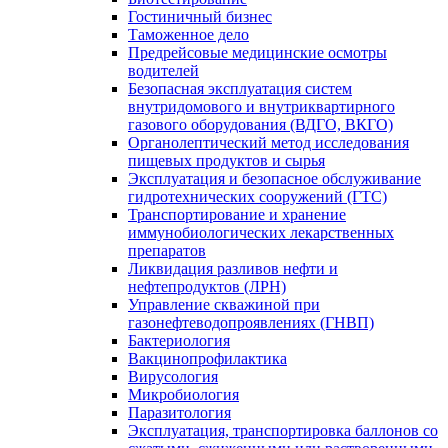
Гостиничный бизнес
Таможенное дело
Предрейсовые медицинские осмотры
водителей
Безопасная эксплуатация систем
внутридомового и внутриквартирного
газового оборудования (ВДГО, ВКГО)
Органолептический метод исследования
пищевых продуктов и сырья
Эксплуатация и безопасное обслуживание
гидротехнических сооружений (ГТС)
Транспортирование и хранение
иммунобиологических лекарственных
препаратов
Ликвидация разливов нефти и
нефтепродуктов (ЛРН)
Управление скважиной при
газонефтеводопроявлениях (ГНВП)
Бактериология
Вакцинопрофилактика
Вирусология
Микробиология
Паразитология
Эксплуатация, транспортировка баллонов со