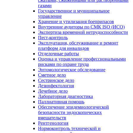
сжатыми, сжиженными или растворенными
газами
Государственное и муниципальное
управление
Хранение и утилизация боеприпасов
Внутренние аудиторы по СМК ISO (ИСО)
Экспертиза временной нетрудоспособности
Пест-контроль
Эксплуатация, обслуживание и ремонт
платформ для инвалидов
Отделочные работы
Оценка и управление профессиональными
рисками по охране труда
Энтомологическое обследование
Сметное дело
Сестринское дело
Дезинфектология
Лечебное дело
Лабораторная диагностика
Паллиативная помощь
Обеспечение эпидемиологической
безопасности эндоскопических
вмешательств
Рентгенология
Нормоконтроль технической и