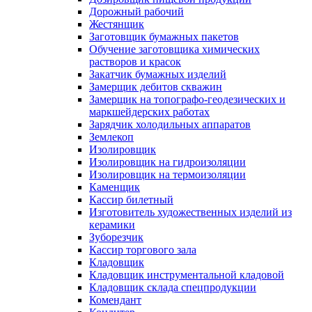
Дорожный рабочий
Жестянщик
Заготовщик бумажных пакетов
Обучение заготовщика химических
растворов и красок
Закатчик бумажных изделий
Замерщик дебитов скважин
Замерщик на топографо-геодезических и
маркшейдерских работах
Зарядчик холодильных аппаратов
Землекоп
Изолировщик
Изолировщик на гидроизоляции
Изолировщик на термоизоляции
Каменщик
Кассир билетный
Изготовитель художественных изделий из
керамики
Зуборезчик
Кассир торгового зала
Кладовщик
Кладовщик инструментальной кладовой
Кладовщик склада спецпродукции
Комендант