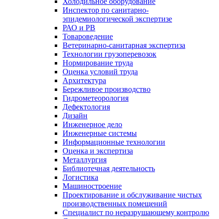
Холодильное оборудование
Инспектор по санитарно-
эпидемиологической экспертизе
РАО и РВ
Товароведение
Ветеринарно-санитарная экспертиза
Технологии грузоперевозок
Нормирование труда
Оценка условий труда
Архитектура
Бережливое производство
Гидрометеорология
Дефектология
Дизайн
Инженерное дело
Инженерные системы
Информационные технологии
Оценка и экспертиза
Металлургия
Библиотечная деятельность
Логистика
Машиностроение
Проектирование и обслуживание чистых
производственных помещений
Специалист по неразрушающему контролю