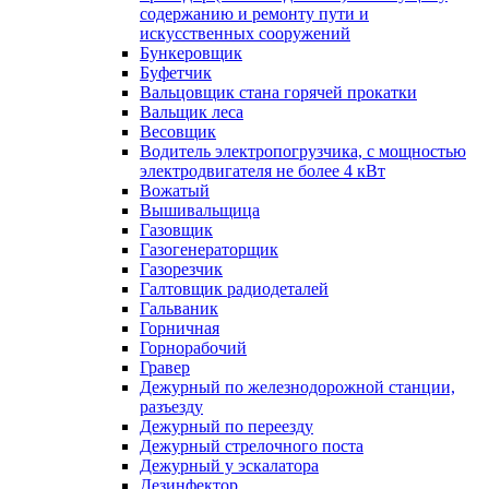
содержанию и ремонту пути и
искусственных сооружений
Бункеровщик
Буфетчик
Вальцовщик стана горячей прокатки
Вальщик леса
Весовщик
Водитель электропогрузчика, с мощностью
электродвигателя не более 4 кВт
Вожатый
Вышивальщица
Газовщик
Газогенераторщик
Газорезчик
Галтовщик радиодеталей
Гальваник
Горничная
Горнорабочий
Гравер
Дежурный по железнодорожной станции,
разъезду
Дежурный по переезду
Дежурный стрелочного поста
Дежурный у эскалатора
Дезинфектор