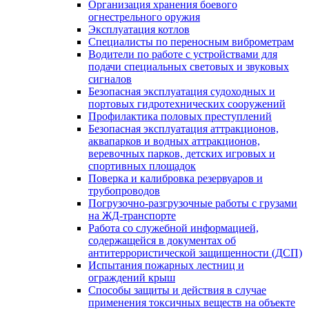
Организация хранения боевого
огнестрельного оружия
Эксплуатация котлов
Специалисты по переносным виброметрам
Водители по работе с устройствами для
подачи специальных световых и звуковых
сигналов
Безопасная эксплуатация судоходных и
портовых гидротехнических сооружений
Профилактика половых преступлений
Безопасная эксплуатация аттракционов,
аквапарков и водных аттракционов,
веревочных парков, детских игровых и
спортивных площадок
Поверка и калибровка резервуаров и
трубопроводов
Погрузочно-разгрузочные работы с грузами
на ЖД-транспорте
Работа со служебной информацией,
содержащейся в документах об
антитеррористической защищенности (ДСП)
Испытания пожарных лестниц и
ограждений крыш
Способы защиты и действия в случае
применения токсичных веществ на объекте