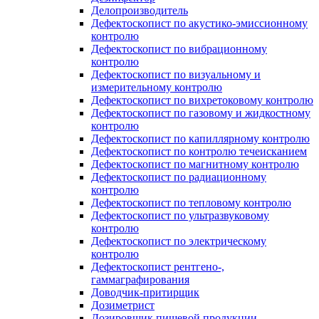
Делопроизводитель
Дефектоскопист по акустико-эмиссионному
контролю
Дефектоскопист по вибрационному
контролю
Дефектоскопист по визуальному и
измерительному контролю
Дефектоскопист по вихретоковому контролю
Дефектоскопист по газовому и жидкостному
контролю
Дефектоскопист по капиллярному контролю
Дефектоскопист по контролю течеисканием
Дефектоскопист по магнитному контролю
Дефектоскопист по радиационному
контролю
Дефектоскопист по тепловому контролю
Дефектоскопист по ультразвуковому
контролю
Дефектоскопист по электрическому
контролю
Дефектоскопист рентгено-,
гаммаграфирования
Доводчик-притирщик
Дозиметрист
Дозировщик пищевой продукции