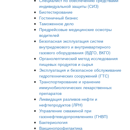
Специалист по обеспечению средствами
индивидуальной защиты (СИЗ)
Биотестирование
Гостиничный бизнес
Таможенное дело
Предрейсовые медицинские осмотры
водителей
Безопасная эксплуатация систем
внутридомового и внутриквартирного
газового оборудования (ВДГО, ВКГО)
Органолептический метод исследования
пищевых продуктов и сырья
Эксплуатация и безопасное обслуживание
гидротехнических сооружений (ГТС)
Транспортирование и хранение
иммунобиологических лекарственных
препаратов
Ликвидация разливов нефти и
нефтепродуктов (ЛРН)
Управление скважиной при
газонефтеводопроявлениях (ГНВП)
Бактериология
Вакцинопрофилактика