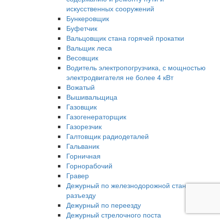
искусственных сооружений
Бункеровщик
Буфетчик
Вальцовщик стана горячей прокатки
Вальщик леса
Весовщик
Водитель электропогрузчика, с мощностью
электродвигателя не более 4 кВт
Вожатый
Вышивальщица
Газовщик
Газогенераторщик
Газорезчик
Галтовщик радиодеталей
Гальваник
Горничная
Горнорабочий
Гравер
Дежурный по железнодорожной станции,
разъезду
Дежурный по переезду
Дежурный стрелочного поста