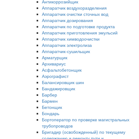
Антикоррозийщик
Аппаратчик воздухоразделения
Аппаратчик очистки сточных вод
Аппаратчик дозирования
Аппаратчик по подготовке продукта
Аппаратчик приготовления эмульсий
Аппаратчик химводоочистки
Аппаратчик электролиза
Аппаратчик-сушильщик
Арматурщик
Архивариус
Асфальтобетонщик
Аэрографист
Балансировщик шин
Бандажировщик
Барбер
Бармен
Бетонщик
Бондарь
Бортоператор по проверке магистральных
трубопроводов
Бригадир (освобожденный) по текущему
содержанию и ремонту пути и