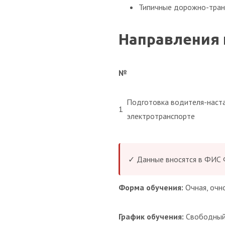
Типичные дорожно-транс
Направления 
№
Подготовка водителя-наст
1
электротранспорте
✓ Данные вносятся в ФИС
Форма обучения:
Очная, очн
График обучения:
Свободны