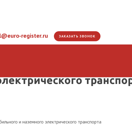
l@euro-register.ru
ЗАКАЗАТЬ ЗВОНОК
одителей-наставников 
электрического транспо
ильного и наземного электрического транспорта