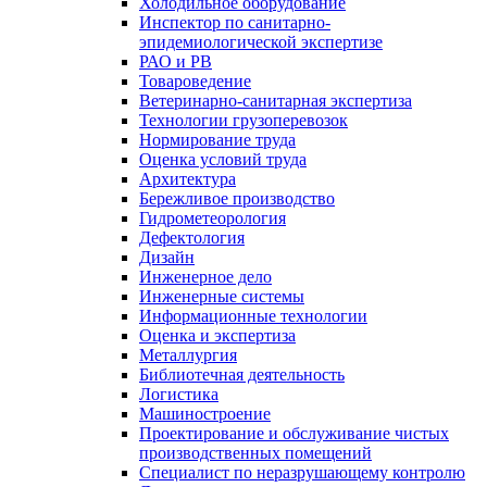
Холодильное оборудование
Инспектор по санитарно-
эпидемиологической экспертизе
РАО и РВ
Товароведение
Ветеринарно-санитарная экспертиза
Технологии грузоперевозок
Нормирование труда
Оценка условий труда
Архитектура
Бережливое производство
Гидрометеорология
Дефектология
Дизайн
Инженерное дело
Инженерные системы
Информационные технологии
Оценка и экспертиза
Металлургия
Библиотечная деятельность
Логистика
Машиностроение
Проектирование и обслуживание чистых
производственных помещений
Специалист по неразрушающему контролю