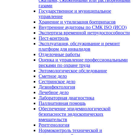
сжатыми, сжиженными или растворенными
газами
Государственное и муниципальное
управление
Хранение и утилизация боеприпасов
Внутренние аудиторы по СМК ISO (ИСО)
Экспертиза временной нетрудоспособности
Пест-контроль
Эксплуатация, обслуживание и ремонт
платформ для инвалидов
Отделочные работы
Оценка и управление профессиональными
рисками по охране труда
Энтомологическое обследование
Сметное дело
Сестринское дело
Дезинфектология
Лечебное дело
Лабораторная диагностика
Паллиативная помощь
Обеспечение эпидемиологической
безопасности эндоскопических
вмешательств
Рентгенология
Нормоконтроль технической и