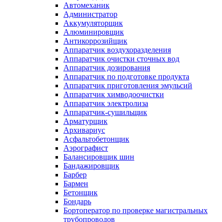
Автомеханик
Администратор
Аккумуляторщик
Алюминировщик
Антикоррозийщик
Аппаратчик воздухоразделения
Аппаратчик очистки сточных вод
Аппаратчик дозирования
Аппаратчик по подготовке продукта
Аппаратчик приготовления эмульсий
Аппаратчик химводоочистки
Аппаратчик электролиза
Аппаратчик-сушильщик
Арматурщик
Архивариус
Асфальтобетонщик
Аэрографист
Балансировщик шин
Бандажировщик
Барбер
Бармен
Бетонщик
Бондарь
Бортоператор по проверке магистральных
трубопроводов