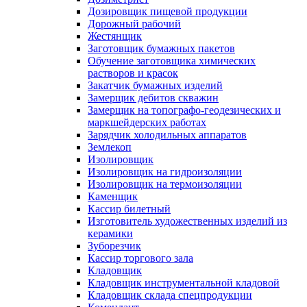
Дозировщик пищевой продукции
Дорожный рабочий
Жестянщик
Заготовщик бумажных пакетов
Обучение заготовщика химических
растворов и красок
Закатчик бумажных изделий
Замерщик дебитов скважин
Замерщик на топографо-геодезических и
маркшейдерских работах
Зарядчик холодильных аппаратов
Землекоп
Изолировщик
Изолировщик на гидроизоляции
Изолировщик на термоизоляции
Каменщик
Кассир билетный
Изготовитель художественных изделий из
керамики
Зуборезчик
Кассир торгового зала
Кладовщик
Кладовщик инструментальной кладовой
Кладовщик склада спецпродукции