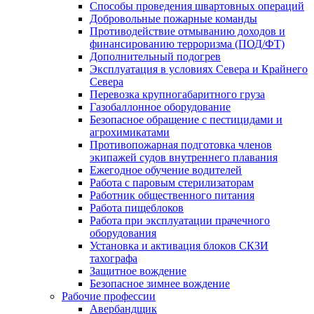
Способы проведения швартовных операций
Добровольные пожарные команды
Противодействие отмыванию доходов и
финансированию терроризма (ПОД/ФТ)
Дополнительный подогрев
Эксплуатация в условиях Севера и Крайнего
Севера
Перевозка крупногабаритного груза
Газобаллонное оборудование
Безопасное обращение с пестицидами и
агрохимикатами
Противопожарная подготовка членов
экипажей судов внутреннего плавания
Ежегодное обучение водителей
Работа с паровым стерилизаторам
Работник общественного питания
Работа пищеблоков
Работа при эксплуатации прачечного
оборудования
Установка и активация блоков СКЗИ
тахографа
Защитное вождение
Безопасное зимнее вождение
Рабочие профессии
Авербандщик