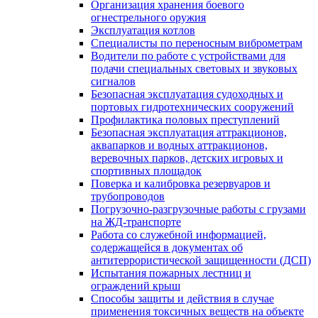
Организация хранения боевого
огнестрельного оружия
Эксплуатация котлов
Специалисты по переносным виброметрам
Водители по работе с устройствами для
подачи специальных световых и звуковых
сигналов
Безопасная эксплуатация судоходных и
портовых гидротехнических сооружений
Профилактика половых преступлений
Безопасная эксплуатация аттракционов,
аквапарков и водных аттракционов,
веревочных парков, детских игровых и
спортивных площадок
Поверка и калибровка резервуаров и
трубопроводов
Погрузочно-разгрузочные работы с грузами
на ЖД-транспорте
Работа со служебной информацией,
содержащейся в документах об
антитеррористической защищенности (ДСП)
Испытания пожарных лестниц и
ограждений крыш
Способы защиты и действия в случае
применения токсичных веществ на объекте