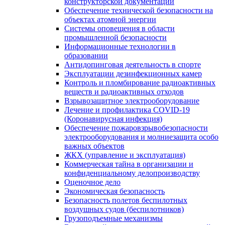
конструкторской документации
Обеспечение технической безопасности на
объектах атомной энергии
Системы оповещения в области
промышленной безопасности
Информационные технологии в
образовании
Антидопинговая деятельность в спорте
Эксплуатации дезинфекционных камер
Контроль и пломбирование радиоактивных
веществ и радиоактивных отходов
Взрывозащитное электрооборудование
Лечение и профилактика COVID-19
(Коронавирусная инфекция)
Обеспечение пожаровзрывобезопасности
электрооборудования и молниезащита особо
важных объектов
ЖКХ (управление и эксплуатация)
Коммерческая тайна в организации и
конфиденциальному делопроизводству
Оценочное дело
Экономическая безопасность
Безопасность полетов беспилотных
воздушных судов (беспилотников)
Грузоподъемные механизмы