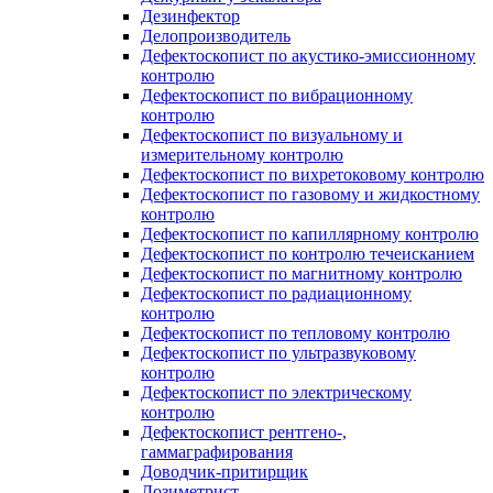
Дезинфектор
Делопроизводитель
Дефектоскопист по акустико-эмиссионному
контролю
Дефектоскопист по вибрационному
контролю
Дефектоскопист по визуальному и
измерительному контролю
Дефектоскопист по вихретоковому контролю
Дефектоскопист по газовому и жидкостному
контролю
Дефектоскопист по капиллярному контролю
Дефектоскопист по контролю течеисканием
Дефектоскопист по магнитному контролю
Дефектоскопист по радиационному
контролю
Дефектоскопист по тепловому контролю
Дефектоскопист по ультразвуковому
контролю
Дефектоскопист по электрическому
контролю
Дефектоскопист рентгено-,
гаммаграфирования
Доводчик-притирщик
Дозиметрист