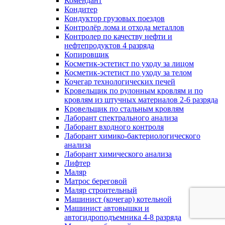
Комендант
Кондитер
Кондуктор грузовых поездов
Контролёр лома и отхода металлов
Контролер по качеству нефти и
нефтепродуктов 4 разряда
Копировщик
Косметик-эстетист по уходу за лицом
Косметик-эстетист по уходу за телом
Кочегар технологических печей
Кровельщик по рулонным кровлям и по
кровлям из штучных материалов 2-6 разряда
Кровельщик по стальным кровлям
Лаборант спектрального анализа
Лаборант входного контроля
Лаборант химико-бактериологического
анализа
Лаборант химического анализа
Лифтер
Маляр
Матрос береговой
Маляр строительный
Машинист (кочегар) котельной
Машинист автовышки и
автогидроподъемника 4-8 разряда