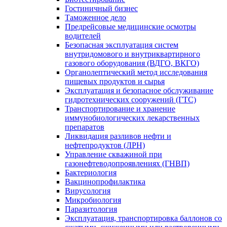
Гостиничный бизнес
Таможенное дело
Предрейсовые медицинские осмотры
водителей
Безопасная эксплуатация систем
внутридомового и внутриквартирного
газового оборудования (ВДГО, ВКГО)
Органолептический метод исследования
пищевых продуктов и сырья
Эксплуатация и безопасное обслуживание
гидротехнических сооружений (ГТС)
Транспортирование и хранение
иммунобиологических лекарственных
препаратов
Ликвидация разливов нефти и
нефтепродуктов (ЛРН)
Управление скважиной при
газонефтеводопроявлениях (ГНВП)
Бактериология
Вакцинопрофилактика
Вирусология
Микробиология
Паразитология
Эксплуатация, транспортировка баллонов со