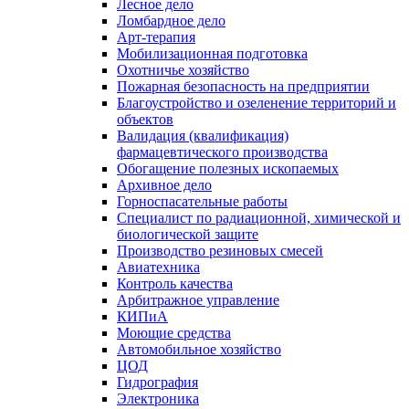
Лесное дело
Ломбардное дело
Арт-терапия
Мобилизационная подготовка
Охотничье хозяйство
Пожарная безопасность на предприятии
Благоустройство и озеленение территорий и
объектов
Валидация (квалификация)
фармацевтического производства
Обогащение полезных ископаемых
Архивное дело
Горноспасательные работы
Специалист по радиационной, химической и
биологической защите
Производство резиновых смесей
Авиатехника
Контроль качества
Арбитражное управление
КИПиА
Моющие средства
Автомобильное хозяйство
ЦОД
Гидрография
Электроника