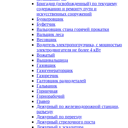
Бригадир (освобожденный) по текущему
содержанию и ремонту пути и
искусственных сооружений
Бункеровщик
Буфетчик
Вальцовщик стана горячей прокатки
Вальщик леса
Весовщик
Водитель электропогрузчика, с мощностью
электродвигателя не более 4 кВт
Вожатый
Вышивальщица
Газовщик
Газогенераторщик
Газорезчик
Галтовщик радиодеталей
Гальваник
Горничная
Горнорабочий
Гравер
Дежурный по железнодорожной станции,
разъезду
Дежурный по переезду
Дежурный стрелочного поста
Дежурный у эскалатора