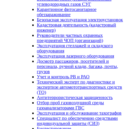
углеводородных газов СУГ
Карантинное фитосанитарное
обеззараживание
Безопасная эксплуатация электроустановок
Кадастровая деятельность (кадастровый
инженер)
Руководители частных охранных
предприятий ЧОП (организаций)
Эксплуатация стеллажей и складского
оборудования
Эксплуатация лазерного оборудования
Досмотр пассажиров, посетителей и
персонала, ручной клади, багажа, почты,
грузов
Учет и контроль РВ и РАО
Технический эксперт по диагностике и
экспертизе автомототранспортных средств
(ТО)
Антитеррористическая защищенность
Отбор проб газовоздушной среды
газоанализаторами ГВС
Эксплуатация и обслуживание тахографов
Специалист по обеспечению средствами
индивидуальной защиты (СИЗ)
Биотестирование