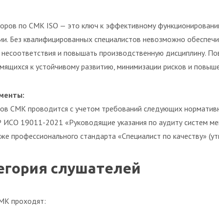
торов по СМК ISO — это ключ к эффективному функционирован
ии. Без квалифицированных специалистов невозможно обеспеч
ь несоответствия и повышать производственную дисциплину. П
ремящихся к устойчивому развитию, минимизации рисков и повы
менты:
ров СМК проводится с учетом требований следующих нормати
 Р ИСО 19011-2021 «Руководящие указания по аудиту систем 
же профессионального стандарта «Специалист по качеству» (ут
егория слушателей
МК проходят: