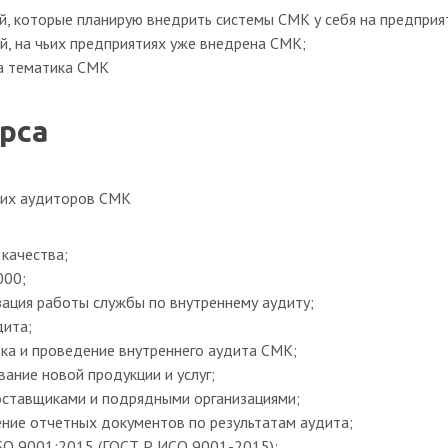
, которые планирую внедрить системы СМК у себя на предприя
й, на чьих предприятиях уже внедрена СМК;
на тематика СМК
рса
них аудиторов СМК
качества;
000;
ация работы службы по внутреннему аудиту;
дита;
ка и проведение внутреннего аудита СМК;
ание новой продукции и услуг;
оставщиками и подрядными организациями;
ние отчетных документов по результатам аудита;
SO 9001:2015 (ГОСТ Р ИСО 9001-2015);