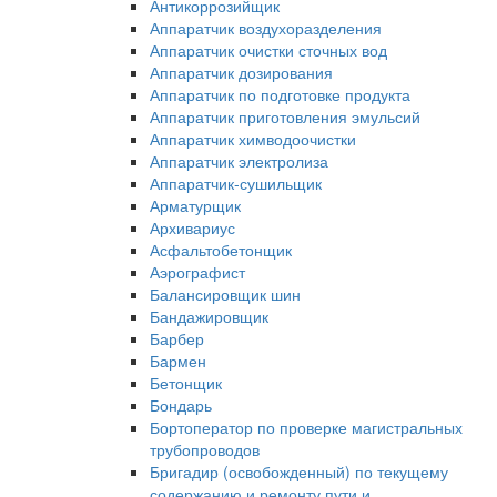
Антикоррозийщик
Аппаратчик воздухоразделения
Аппаратчик очистки сточных вод
Аппаратчик дозирования
Аппаратчик по подготовке продукта
Аппаратчик приготовления эмульсий
Аппаратчик химводоочистки
Аппаратчик электролиза
Аппаратчик-сушильщик
Арматурщик
Архивариус
Асфальтобетонщик
Аэрографист
Балансировщик шин
Бандажировщик
Барбер
Бармен
Бетонщик
Бондарь
Бортоператор по проверке магистральных
трубопроводов
Бригадир (освобожденный) по текущему
содержанию и ремонту пути и