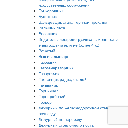
искусственных сооружений
Бункеровщик
Буфетчик
Вальцовщик стана горячей прокатки
Вальщик леса
Весовщик
Водитель электропогрузчика, с мощностью
электродвигателя не более 4 кВт
Вожатый
Вышивальщица
Газовщик
Газогенераторщик
Газорезчик
Галтовщик радиодеталей
Гальваник
Горничная
Горнорабочий
Гравер
Дежурный по железнодорожной станции,
разъезду
Дежурный по переезду
Дежурный стрелочного поста