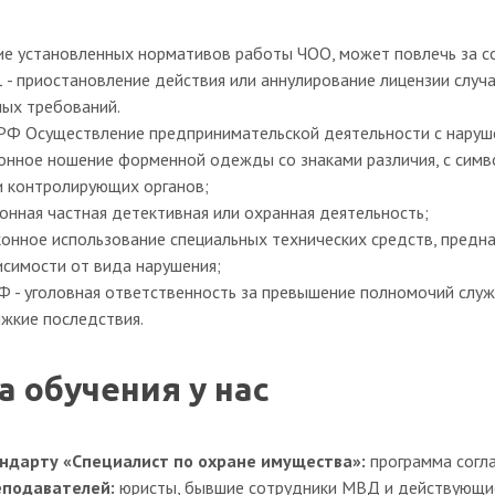
е установленных нормативов работы ЧОО, может повлечь за с
 - приостановление действия или аннулирование лицензии случ
ых требований.
П РФ Осуществление предпринимательской деятельности с наруш
конное ношение форменной одежды со знаками различия, с симв
и контролирующих органов;
онная частная детективная или охранная деятельность;
аконное использование специальных технических средств, предн
висимости от вида нарушения;
РФ - уголовная ответственность за превышение полномочий слу
жкие последствия.
 обучения у нас
ндарту «Специалист по охране имущества»:
программа согл
еподавателей:
юристы, бывшие сотрудники МВД и действующие