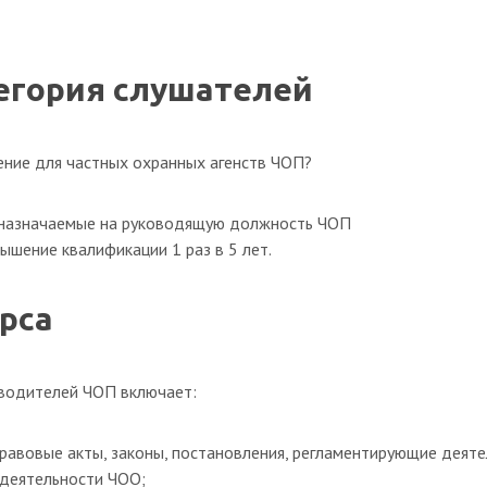
егория слушателей
ение для частных охранных агенств ЧОП?
 назначаемые на руководящую должность ЧОП
ышение квалификации 1 раз в 5 лет.
рса
оводителей ЧОП включает:
авовые акты, законы, постановления, регламентирующие деяте
 деятельности ЧОО;