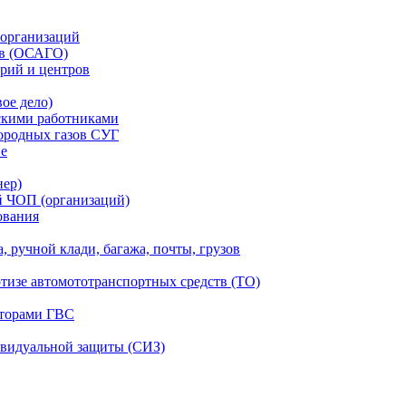
 организаций
тв (ОСАГО)
рий и центров
ое дело)
скими работниками
ородных газов СУГ
ие
нер)
й ЧОП (организаций)
ования
, ручной клади, багажа, почты, грузов
ртизе автомототранспортных средств (ТО)
аторами ГВС
ивидуальной защиты (СИЗ)