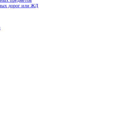
сных предметов
ьных дорог или ЖД
й