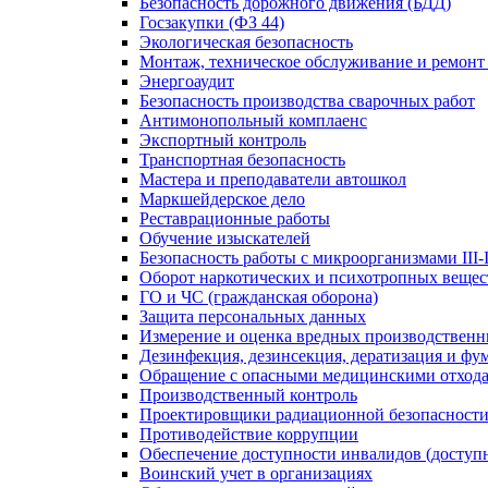
Безопасность дорожного движения (БДД)
Госзакупки (ФЗ 44)
Экологическая безопасность
Монтаж, техническое обслуживание и ремонт
Энергоаудит
Безопасность производства сварочных работ
Антимонопольный комплаенс
Экспортный контроль
Транспортная безопасность
Мастера и преподаватели автошкол
Маркшейдерское дело
Реставрационные работы
Обучение изыскателей
Безопасность работы с микроорганизмами III-
Оборот наркотических и психотропных вещес
ГО и ЧС (гражданская оборона)
Защита персональных данных
Измерение и оценка вредных производственн
Дезинфекция, дезинсекция, дератизация и фу
Обращение с опасными медицинскими отход
Производственный контроль
Проектировщики радиационной безопасност
Противодействие коррупции
Обеспечение доступности инвалидов (доступн
Воинский учет в организациях