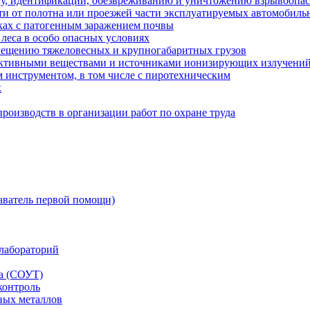
ку, идентификации, обезвреживанию и уничтожению взрывоопа
сти от полотна или проезжей части эксплуатируемых автомобил
ках с патогенным заражением почвы
 леса в особо опасных условиях
мещению тяжеловесных и крупногабаритных грузов
оактивными веществами и источниками ионизирующих излучени
 инструментом, в том числе с пиротехническим
х
роизводств в организации работ по охране труда
аватель первой помощи)
лабораторий
да (СОУТ)
контроль
ных металлов