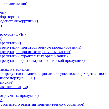
жного движения)
ми)
боратории)
водействия коррупции)
в)
ю судов (СУБ))
о)
й репутации)
й репутации при строительном проектировании)
ой репутации при инженерных изысканиях)
й репутации строительных организаций)
й репутации для пожарно-технической продукции)
)
льных материалов)
о продуктов питания)тации лиц, осуществляющих деятельность 
нного порядка, ЧОП)
инские)
ивание авиации)
ограммных продуктов)
е)
устойчивого развития применительно к событиям)