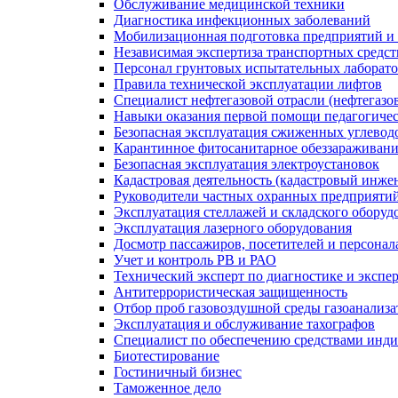
Обслуживание медицинской техники
Диагностика инфекционных заболеваний
Мобилизационная подготовка предприятий и
Независимая экспертиза транспортных средс
Персонал грунтовых испытательных лаборато
Правила технической эксплуатации лифтов
Специалист нефтегазовой отрасли (нефтегазов
Навыки оказания первой помощи педагогиче
Безопасная эксплуатация сжиженных углевод
Карантинное фитосанитарное обеззараживан
Безопасная эксплуатация электроустановок
Кадастровая деятельность (кадастровый инже
Руководители частных охранных предприяти
Эксплуатация стеллажей и складского оборуд
Эксплуатация лазерного оборудования
Досмотр пассажиров, посетителей и персонала
Учет и контроль РВ и РАО
Технический эксперт по диагностике и экспе
Антитеррористическая защищенность
Отбор проб газовоздушной среды газоанализ
Эксплуатация и обслуживание тахографов
Специалист по обеспечению средствами инд
Биотестирование
Гостиничный бизнес
Таможенное дело