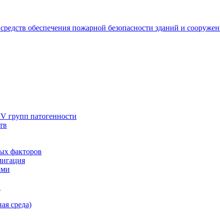
 средств обеспечения пожарной безопасности зданий и сооруже
IV групп патогенности
тв
ых факторов
мигация
ами
и
ая среда)