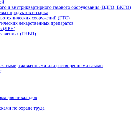
ей
вого и внутриквартирного газового оборудования (ВДГО, ВКГО)
вых продуктов и сырья
дротехнических сооружений (ГТС)
гических лекарственных препаратов
в (ЛРН)
оявлениях (ГНВП)
 сжатыми, сжиженными или растворенными газами
е
орм для инвалидов
ками по охране труда