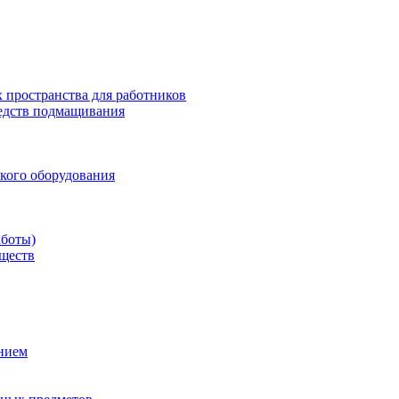
 пространства для работников
редств подмащивания
кого оборудования
аботы)
еществ
ением