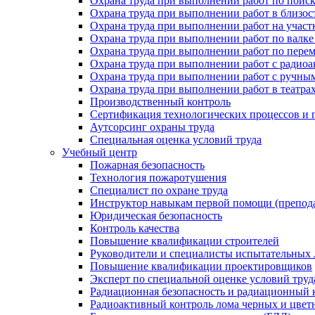
Охрана труда при выполнении работ по поис
Охрана труда при выполнении работ в близо
Охрана труда при выполнении работ на участ
Охрана труда при выполнении работ по валке
Охрана труда при выполнении работ по пере
Охрана труда при выполнении работ с ради
Охрана труда при выполнении работ с ручным
Охрана труда при выполнении работ в театра
Производственный контроль
Сертификация технологических процессов и п
Аутсорсинг охраны труда
Специальная оценка условий труда
Учебный центр
Пожарная безопасность
Технология пожаротушения
Специалист по охране труда
Инструктор навыкам первой помощи (препод
Юридическая безопасность
Контроль качества
Повышение квалификации строителей
Руководители и специалисты испытательных 
Повышение квалификации проектировщиков
Эксперт по специальной оценке условий тру
Радиационная безопасность и радиационный 
Радиоактивный контроль лома черных и цвет