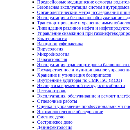
Предрейсовые медицинские осмотры водител
Безопасная эксплуатация систем внутридомо
Органолептический метод исследования пище
Эксплуатация и безопасное обслуживание ги
Транспортирование и хранение иммунобиоло
Ликвидация разливов нефти и нефтепродукто
Управление скважиной при газонефтеводопр
Бактериология
Вакцинопрофилактика
Вирусология
Микробиология
Паразитология
Эксплуатация, транспортировка баллонов со
Государственное и муниципальное управлени
Хранение и утилизация боеприпасов
Внутренние аудиторы по СМК ISO (ИСО)
Экспертиза временной нетрудоспособности
Пест-контроль
Эксплуатация, обслуживание и ремонт платф
Отделочные работы
Оценка и управление профессиональными рис
Энтомологическое обследование
Сметное дело
Сестринское дело
Дезинфектология