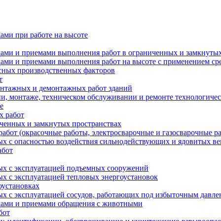
ами при работе на высоте
дами и приемами выполнения работ в ограниченных и замкнутых
одами и приемами выполнения работ на высоте с применением с
асных производственных факторов
т
онтажных и демонтажных работ зданий
и, монтаже, техническом обслуживании и ремонте технологичес
е
х работ
иченных и замкнутых пространствах
абот (окрасочные работы, электросварочные и газосварочные р
ых с опасностью воздействия сильнодействующих и ядовитых в
абот
ных с эксплуатацией подъемных сооружений
ых с эксплуатацией тепловых энергоустановок
оустановках
ых с эксплуатацией сосудов, работающих под избыточным давл
одами и приемами обращения с животными
бот