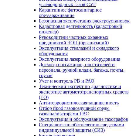
углеводородных газов СУГ
Карантинное фитосанитарное
обеззараживание
Безопасная эксплуатация электроустановок
Кадастровая деятельность (кадастровый
инженер)
Руководители частных охранных
предприятий ЧОП (организаций)
Эксплуатация стеллажей и складского
оборудования
Эксплуатация лазерного оборудования
Досмотр пассажиров, посетителей и
персонала, ручной клади, багажа, почты,
грузов
Учет и контроль РВ и РАО
Технический эксперт по диагностике и
экспертизе автомототранспортных средств
(ТО)
Антитеррористическая защищенность
Отбор проб газовоздушной среды
газоанализаторами ГВС
Эксплуатация и обслуживание тахографов
Специалист по обеспечению средствами
индивидуальной защиты (СИЗ)
Биотестирование