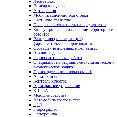
Лесное дело
Ломбардное дело
Арт-терапия
Мобилизационная подготовка
Охотничье хозяйство
Пожарная безопасность на предприятии
Благоустройство и озеленение территорий и
объектов
Валидация (квалификация)
фармацевтического производства
Обогащение полезных ископаемых
Архивное дело
Горноспасательные работы
Специалист по радиационной, химической и
биологической защите
Производство резиновых смесей
Авиатехника
Контроль качества
Арбитражное управление
КИПиА
Моющие средства
Автомобильное хозяйство
ЦОД
Гидрография
Электроника