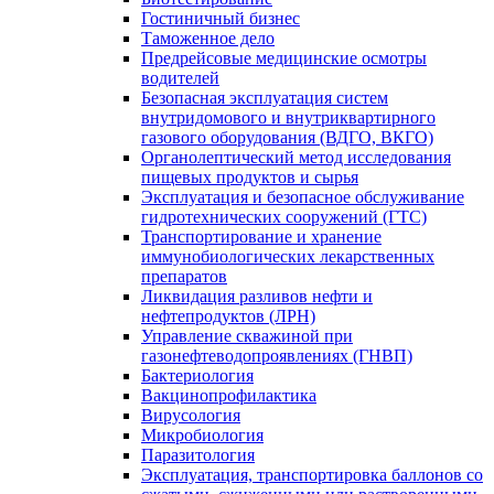
Гостиничный бизнес
Таможенное дело
Предрейсовые медицинские осмотры
водителей
Безопасная эксплуатация систем
внутридомового и внутриквартирного
газового оборудования (ВДГО, ВКГО)
Органолептический метод исследования
пищевых продуктов и сырья
Эксплуатация и безопасное обслуживание
гидротехнических сооружений (ГТС)
Транспортирование и хранение
иммунобиологических лекарственных
препаратов
Ликвидация разливов нефти и
нефтепродуктов (ЛРН)
Управление скважиной при
газонефтеводопроявлениях (ГНВП)
Бактериология
Вакцинопрофилактика
Вирусология
Микробиология
Паразитология
Эксплуатация, транспортировка баллонов со