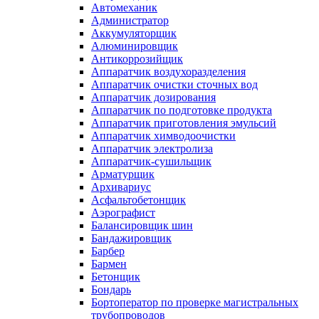
Автомеханик
Администратор
Аккумуляторщик
Алюминировщик
Антикоррозийщик
Аппаратчик воздухоразделения
Аппаратчик очистки сточных вод
Аппаратчик дозирования
Аппаратчик по подготовке продукта
Аппаратчик приготовления эмульсий
Аппаратчик химводоочистки
Аппаратчик электролиза
Аппаратчик-сушильщик
Арматурщик
Архивариус
Асфальтобетонщик
Аэрографист
Балансировщик шин
Бандажировщик
Барбер
Бармен
Бетонщик
Бондарь
Бортоператор по проверке магистральных
трубопроводов