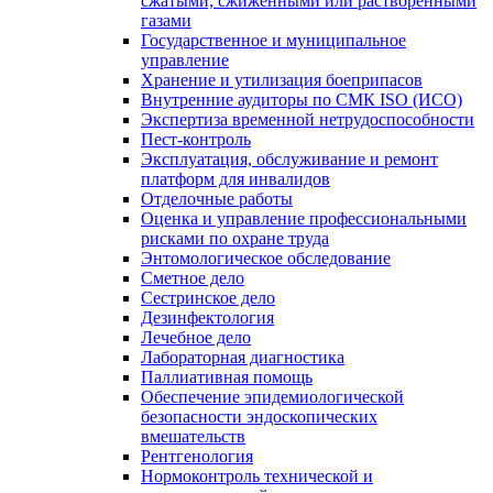
сжатыми, сжиженными или растворенными
газами
Государственное и муниципальное
управление
Хранение и утилизация боеприпасов
Внутренние аудиторы по СМК ISO (ИСО)
Экспертиза временной нетрудоспособности
Пест-контроль
Эксплуатация, обслуживание и ремонт
платформ для инвалидов
Отделочные работы
Оценка и управление профессиональными
рисками по охране труда
Энтомологическое обследование
Сметное дело
Сестринское дело
Дезинфектология
Лечебное дело
Лабораторная диагностика
Паллиативная помощь
Обеспечение эпидемиологической
безопасности эндоскопических
вмешательств
Рентгенология
Нормоконтроль технической и