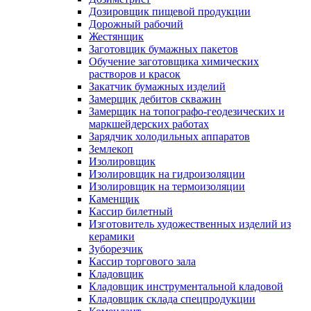
Дозировщик пищевой продукции
Дорожный рабочий
Жестянщик
Заготовщик бумажных пакетов
Обучение заготовщика химических
растворов и красок
Закатчик бумажных изделий
Замерщик дебитов скважин
Замерщик на топографо-геодезических и
маркшейдерских работах
Зарядчик холодильных аппаратов
Землекоп
Изолировщик
Изолировщик на гидроизоляции
Изолировщик на термоизоляции
Каменщик
Кассир билетный
Изготовитель художественных изделий из
керамики
Зуборезчик
Кассир торгового зала
Кладовщик
Кладовщик инструментальной кладовой
Кладовщик склада спецпродукции