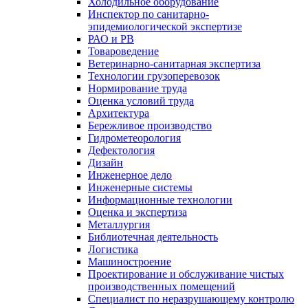
Холодильное оборудование
Инспектор по санитарно-
эпидемиологической экспертизе
РАО и РВ
Товароведение
Ветеринарно-санитарная экспертиза
Технологии грузоперевозок
Нормирование труда
Оценка условий труда
Архитектура
Бережливое производство
Гидрометеорология
Дефектология
Дизайн
Инженерное дело
Инженерные системы
Информационные технологии
Оценка и экспертиза
Металлургия
Библиотечная деятельность
Логистика
Машиностроение
Проектирование и обслуживание чистых
производственных помещений
Специалист по неразрушающему контролю