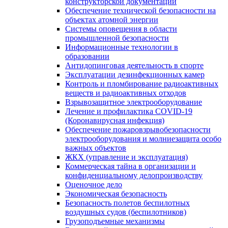
конструкторской документации
Обеспечение технической безопасности на
объектах атомной энергии
Системы оповещения в области
промышленной безопасности
Информационные технологии в
образовании
Антидопинговая деятельность в спорте
Эксплуатации дезинфекционных камер
Контроль и пломбирование радиоактивных
веществ и радиоактивных отходов
Взрывозащитное электрооборудование
Лечение и профилактика COVID-19
(Коронавирусная инфекция)
Обеспечение пожаровзрывобезопасности
электрооборудования и молниезащита особо
важных объектов
ЖКХ (управление и эксплуатация)
Коммерческая тайна в организации и
конфиденциальному делопроизводству
Оценочное дело
Экономическая безопасность
Безопасность полетов беспилотных
воздушных судов (беспилотников)
Грузоподъемные механизмы