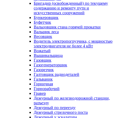
Бригадир (освобожденный) по текущему
содержанию и ремонту пути и
искусственных сооружений
Бункеровщик
Буфетчик
Вальцовщик стана горячей прокатки
Вальщик леса
Весовщик
Водитель электропогрузчика, с мощностью
электродвигателя не более 4 кВт
Вожатый
Вышивальщица
Газовщик
Газогенераторщик
Газорезчик
Галтовщик радиодеталей
Гальваник
Горничная
Горнорабочий
Гравер
Дежурный по железнодорожной станции,
разъезду
Дежурный по переезду
Дежурный стрелочного поста
Дежурный у эскалатора