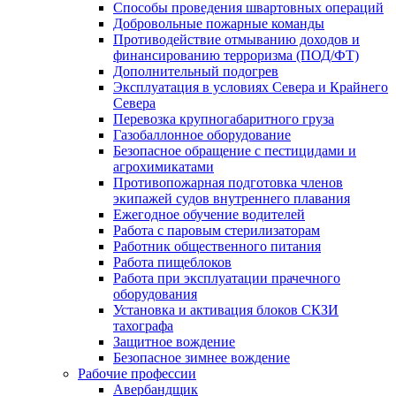
Способы проведения швартовных операций
Добровольные пожарные команды
Противодействие отмыванию доходов и
финансированию терроризма (ПОД/ФТ)
Дополнительный подогрев
Эксплуатация в условиях Севера и Крайнего
Севера
Перевозка крупногабаритного груза
Газобаллонное оборудование
Безопасное обращение с пестицидами и
агрохимикатами
Противопожарная подготовка членов
экипажей судов внутреннего плавания
Ежегодное обучение водителей
Работа с паровым стерилизаторам
Работник общественного питания
Работа пищеблоков
Работа при эксплуатации прачечного
оборудования
Установка и активация блоков СКЗИ
тахографа
Защитное вождение
Безопасное зимнее вождение
Рабочие профессии
Авербандщик