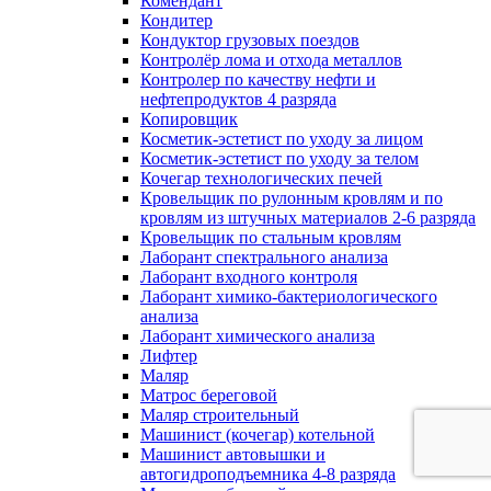
Комендант
Кондитер
Кондуктор грузовых поездов
Контролёр лома и отхода металлов
Контролер по качеству нефти и
нефтепродуктов 4 разряда
Копировщик
Косметик-эстетист по уходу за лицом
Косметик-эстетист по уходу за телом
Кочегар технологических печей
Кровельщик по рулонным кровлям и по
кровлям из штучных материалов 2-6 разряда
Кровельщик по стальным кровлям
Лаборант спектрального анализа
Лаборант входного контроля
Лаборант химико-бактериологического
анализа
Лаборант химического анализа
Лифтер
Маляр
Матрос береговой
Маляр строительный
Машинист (кочегар) котельной
Машинист автовышки и
автогидроподъемника 4-8 разряда