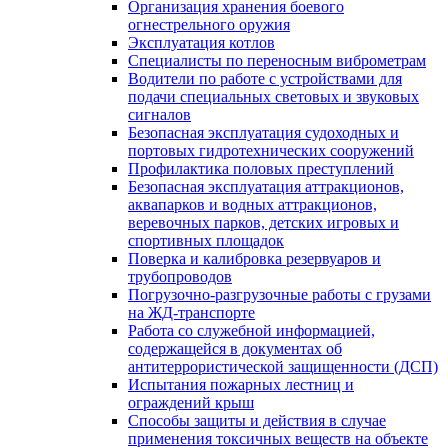
Организация хранения боевого
огнестрельного оружия
Эксплуатация котлов
Специалисты по переносным виброметрам
Водители по работе с устройствами для
подачи специальных световых и звуковых
сигналов
Безопасная эксплуатация судоходных и
портовых гидротехнических сооружений
Профилактика половых преступлений
Безопасная эксплуатация аттракционов,
аквапарков и водных аттракционов,
веревочных парков, детских игровых и
спортивных площадок
Поверка и калибровка резервуаров и
трубопроводов
Погрузочно-разгрузочные работы с грузами
на ЖД-транспорте
Работа со служебной информацией,
содержащейся в документах об
антитеррористической защищенности (ДСП)
Испытания пожарных лестниц и
ограждений крыш
Способы защиты и действия в случае
применения токсичных веществ на объекте