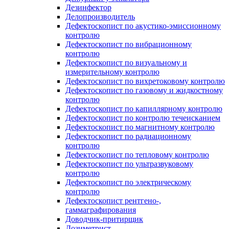
Дезинфектор
Делопроизводитель
Дефектоскопист по акустико-эмиссионному
контролю
Дефектоскопист по вибрационному
контролю
Дефектоскопист по визуальному и
измерительному контролю
Дефектоскопист по вихретоковому контролю
Дефектоскопист по газовому и жидкостному
контролю
Дефектоскопист по капиллярному контролю
Дефектоскопист по контролю течеисканием
Дефектоскопист по магнитному контролю
Дефектоскопист по радиационному
контролю
Дефектоскопист по тепловому контролю
Дефектоскопист по ультразвуковому
контролю
Дефектоскопист по электрическому
контролю
Дефектоскопист рентгено-,
гаммаграфирования
Доводчик-притирщик
Дозиметрист