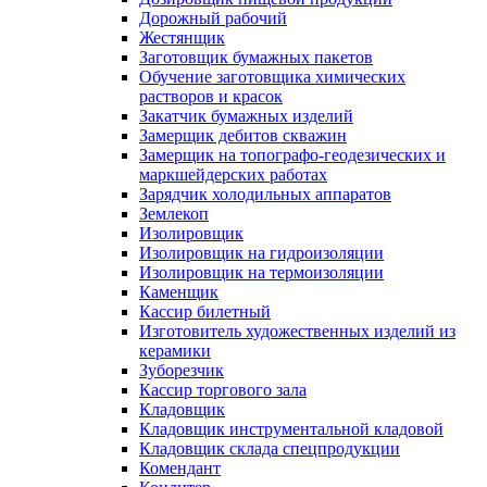
Дорожный рабочий
Жестянщик
Заготовщик бумажных пакетов
Обучение заготовщика химических
растворов и красок
Закатчик бумажных изделий
Замерщик дебитов скважин
Замерщик на топографо-геодезических и
маркшейдерских работах
Зарядчик холодильных аппаратов
Землекоп
Изолировщик
Изолировщик на гидроизоляции
Изолировщик на термоизоляции
Каменщик
Кассир билетный
Изготовитель художественных изделий из
керамики
Зуборезчик
Кассир торгового зала
Кладовщик
Кладовщик инструментальной кладовой
Кладовщик склада спецпродукции
Комендант