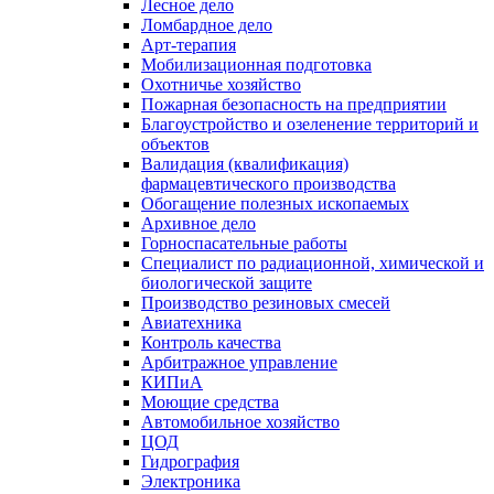
Лесное дело
Ломбардное дело
Арт-терапия
Мобилизационная подготовка
Охотничье хозяйство
Пожарная безопасность на предприятии
Благоустройство и озеленение территорий и
объектов
Валидация (квалификация)
фармацевтического производства
Обогащение полезных ископаемых
Архивное дело
Горноспасательные работы
Специалист по радиационной, химической и
биологической защите
Производство резиновых смесей
Авиатехника
Контроль качества
Арбитражное управление
КИПиА
Моющие средства
Автомобильное хозяйство
ЦОД
Гидрография
Электроника