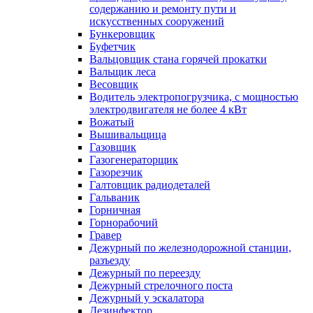
содержанию и ремонту пути и
искусственных сооружений
Бункеровщик
Буфетчик
Вальцовщик стана горячей прокатки
Вальщик леса
Весовщик
Водитель электропогрузчика, с мощностью
электродвигателя не более 4 кВт
Вожатый
Вышивальщица
Газовщик
Газогенераторщик
Газорезчик
Галтовщик радиодеталей
Гальваник
Горничная
Горнорабочий
Гравер
Дежурный по железнодорожной станции,
разъезду
Дежурный по переезду
Дежурный стрелочного поста
Дежурный у эскалатора
Дезинфектор