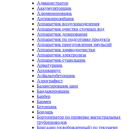
Администратор
Аккумуляторщик
Алюминировщик
Антикоррозийщик
Аппаратчик воздухоразделения
Аппаратчик очистки сточных вод
Аппаратчик дозирования
Аппаратчик по подготовке продукта
Аппаратчик приготовления эмульсий
Аппаратчик химводоочистки
Аппаратчик электролиза
Аппаратчик-сушильщик
Арматурщик
Архивариус
Асфальтобетонщик
Аэрографист
Балансировщик шин
Бандажировщик
Барбер
Бармен
Бетонщик
Бондарь
Бортоператор по проверке магистральных
трубопроводов
Бригадир (освобожденный) по текущему