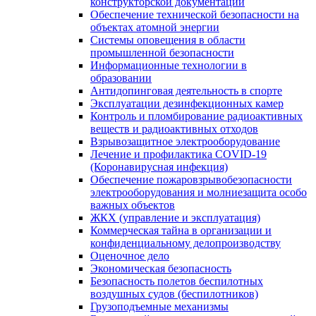
конструкторской документации
Обеспечение технической безопасности на
объектах атомной энергии
Системы оповещения в области
промышленной безопасности
Информационные технологии в
образовании
Антидопинговая деятельность в спорте
Эксплуатации дезинфекционных камер
Контроль и пломбирование радиоактивных
веществ и радиоактивных отходов
Взрывозащитное электрооборудование
Лечение и профилактика COVID-19
(Коронавирусная инфекция)
Обеспечение пожаровзрывобезопасности
электрооборудования и молниезащита особо
важных объектов
ЖКХ (управление и эксплуатация)
Коммерческая тайна в организации и
конфиденциальному делопроизводству
Оценочное дело
Экономическая безопасность
Безопасность полетов беспилотных
воздушных судов (беспилотников)
Грузоподъемные механизмы