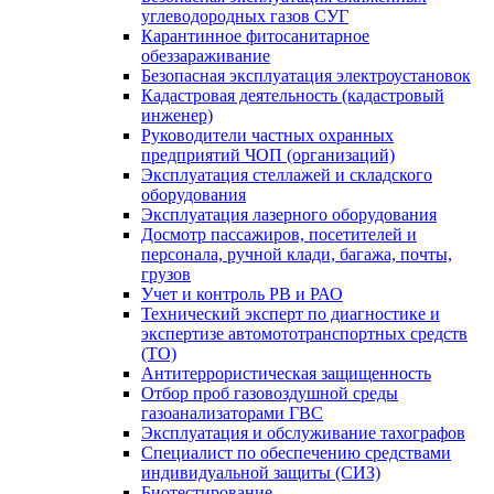
углеводородных газов СУГ
Карантинное фитосанитарное
обеззараживание
Безопасная эксплуатация электроустановок
Кадастровая деятельность (кадастровый
инженер)
Руководители частных охранных
предприятий ЧОП (организаций)
Эксплуатация стеллажей и складского
оборудования
Эксплуатация лазерного оборудования
Досмотр пассажиров, посетителей и
персонала, ручной клади, багажа, почты,
грузов
Учет и контроль РВ и РАО
Технический эксперт по диагностике и
экспертизе автомототранспортных средств
(ТО)
Антитеррористическая защищенность
Отбор проб газовоздушной среды
газоанализаторами ГВС
Эксплуатация и обслуживание тахографов
Специалист по обеспечению средствами
индивидуальной защиты (СИЗ)
Биотестирование