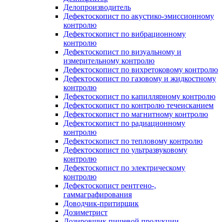
Делопроизводитель
Дефектоскопист по акустико-эмиссионному
контролю
Дефектоскопист по вибрационному
контролю
Дефектоскопист по визуальному и
измерительному контролю
Дефектоскопист по вихретоковому контролю
Дефектоскопист по газовому и жидкостному
контролю
Дефектоскопист по капиллярному контролю
Дефектоскопист по контролю течеисканием
Дефектоскопист по магнитному контролю
Дефектоскопист по радиационному
контролю
Дефектоскопист по тепловому контролю
Дефектоскопист по ультразвуковому
контролю
Дефектоскопист по электрическому
контролю
Дефектоскопист рентгено-,
гаммаграфирования
Доводчик-притирщик
Дозиметрист
Дозировщик пищевой продукции