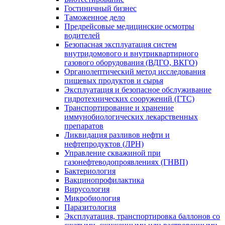
Гостиничный бизнес
Таможенное дело
Предрейсовые медицинские осмотры
водителей
Безопасная эксплуатация систем
внутридомового и внутриквартирного
газового оборудования (ВДГО, ВКГО)
Органолептический метод исследования
пищевых продуктов и сырья
Эксплуатация и безопасное обслуживание
гидротехнических сооружений (ГТС)
Транспортирование и хранение
иммунобиологических лекарственных
препаратов
Ликвидация разливов нефти и
нефтепродуктов (ЛРН)
Управление скважиной при
газонефтеводопроявлениях (ГНВП)
Бактериология
Вакцинопрофилактика
Вирусология
Микробиология
Паразитология
Эксплуатация, транспортировка баллонов со