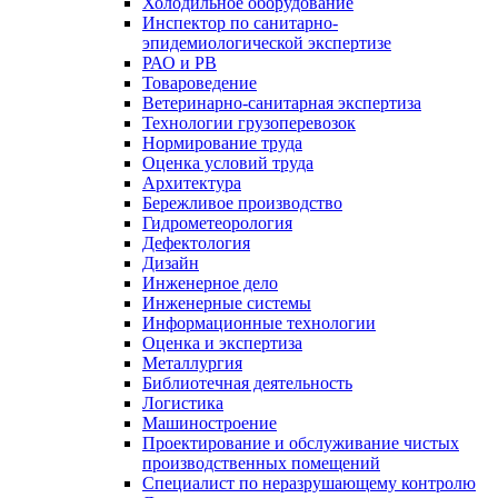
Холодильное оборудование
Инспектор по санитарно-
эпидемиологической экспертизе
РАО и РВ
Товароведение
Ветеринарно-санитарная экспертиза
Технологии грузоперевозок
Нормирование труда
Оценка условий труда
Архитектура
Бережливое производство
Гидрометеорология
Дефектология
Дизайн
Инженерное дело
Инженерные системы
Информационные технологии
Оценка и экспертиза
Металлургия
Библиотечная деятельность
Логистика
Машиностроение
Проектирование и обслуживание чистых
производственных помещений
Специалист по неразрушающему контролю