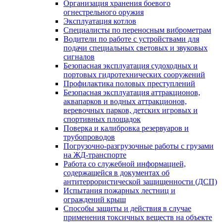
Организация хранения боевого
огнестрельного оружия
Эксплуатация котлов
Специалисты по переносным виброметрам
Водители по работе с устройствами для
подачи специальных световых и звуковых
сигналов
Безопасная эксплуатация судоходных и
портовых гидротехнических сооружений
Профилактика половых преступлений
Безопасная эксплуатация аттракционов,
аквапарков и водных аттракционов,
веревочных парков, детских игровых и
спортивных площадок
Поверка и калибровка резервуаров и
трубопроводов
Погрузочно-разгрузочные работы с грузами
на ЖД-транспорте
Работа со служебной информацией,
содержащейся в документах об
антитеррористической защищенности (ДСП)
Испытания пожарных лестниц и
ограждений крыш
Способы защиты и действия в случае
применения токсичных веществ на объекте