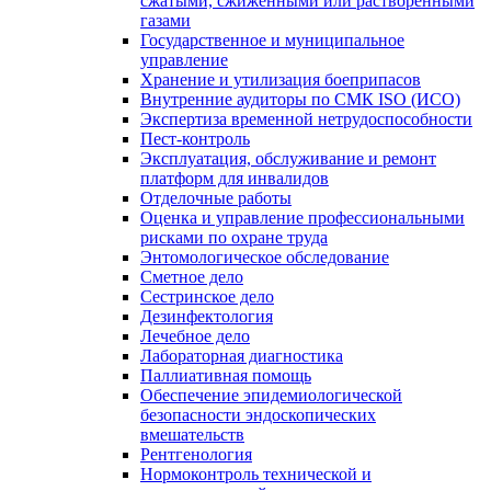
сжатыми, сжиженными или растворенными
газами
Государственное и муниципальное
управление
Хранение и утилизация боеприпасов
Внутренние аудиторы по СМК ISO (ИСО)
Экспертиза временной нетрудоспособности
Пест-контроль
Эксплуатация, обслуживание и ремонт
платформ для инвалидов
Отделочные работы
Оценка и управление профессиональными
рисками по охране труда
Энтомологическое обследование
Сметное дело
Сестринское дело
Дезинфектология
Лечебное дело
Лабораторная диагностика
Паллиативная помощь
Обеспечение эпидемиологической
безопасности эндоскопических
вмешательств
Рентгенология
Нормоконтроль технической и