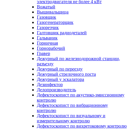
электродвигателя не более 4 кВт
Вожатый
Вышивальщица
Газовщик
Газогенераторщик
Газорезчик
Галтовщик радиодеталей
Гальваник
Горничная
Горнорабочий
Гравер
Дежурный по железнодорожной станции,
разъезду
Дежурный по переезду
Дежурный стрелочного поста
Дежурный у эскалатора
Дезинфектор
Делопроизводитель
Дефектоскопист по акустико-эмиссионному
контролю
Дефектоскопист по вибрационному
контролю
Дефектоскопист по визуальному и
измерительному контролю
Дефектоскопист по вихретоковому контролю