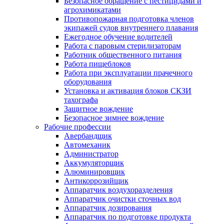
Безопасное обращение с пестицидами и
агрохимикатами
Противопожарная подготовка членов
экипажей судов внутреннего плавания
Ежегодное обучение водителей
Работа с паровым стерилизаторам
Работник общественного питания
Работа пищеблоков
Работа при эксплуатации прачечного
оборудования
Установка и активация блоков СКЗИ
тахографа
Защитное вождение
Безопасное зимнее вождение
Рабочие профессии
Авербандщик
Автомеханик
Администратор
Аккумуляторщик
Алюминировщик
Антикоррозийщик
Аппаратчик воздухоразделения
Аппаратчик очистки сточных вод
Аппаратчик дозирования
Аппаратчик по подготовке продукта