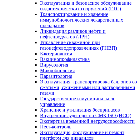
Эксплуатация и безопасное обслуживание
гидротехнических сооружений (ГТС)
Транспортирование и хранение
иммунобиологических лекарственных
препаратов
Ликвидация разливов нефти и
нефтепродуктов (ЛРН)
Управление скважиной при
газонефтеводопроявлениях (ГНВП)
Бактериология
Вакцинопрофилактика
Вирусология
Микробиология
Паразитология
Эксплуатация, транспортировка баллонов со
сжатыми, сжиженными или растворенными
газами
Государственное и муниципальное
управление
Хранение и утилизация боеприпасов
Внутренние аудиторы по СМК ISO (ИСО)
Экспертиза временной нетрудоспособности
Пест-контроль
Эксплуатация, обслуживание и ремонт
платформ для инвалидов