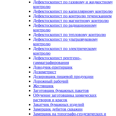
Дефектоскопист по газовому и жидкостному
контролю
Дефектоскопист по капиллярному контролю
Дефектоскопист по контролю течеисканием
Дефектоскопист по магнитному контролю
Дефектоскопист по радиационному
контролю
Дефектоскопист по тепловому контролю
Дефектоскопист по ультразвуковому
контролю
Дефектоскопист по электрическому
контролю
Дефектоскопист рентгено-,
гаммаграфирования
Доводчик-притирщик
Дозиметрист
Дозировщик пищевой продукции
Дорожный рабочий
Жестянщик
Заготовщик бумажных пакетов
Обучение заготовщика химических
растворов и красок
Закатчик бумажных изделий
Замерщик дебитов скважин
Замерщик на топографо-геодезических и