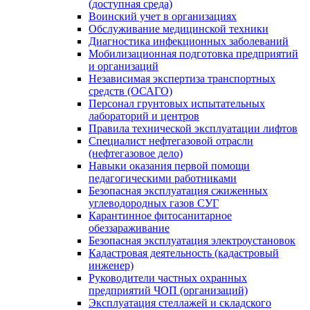
(доступная среда)
Воинский учет в организациях
Обслуживание медицинской техники
Диагностика инфекционных заболеваний
Мобилизационная подготовка предприятий
и организаций
Независимая экспертиза транспортных
средств (ОСАГО)
Персонал грунтовых испытательных
лабораторий и центров
Правила технической эксплуатации лифтов
Специалист нефтегазовой отрасли
(нефтегазовое дело)
Навыки оказания первой помощи
педагогическими работниками
Безопасная эксплуатация сжиженных
углеводородных газов СУГ
Карантинное фитосанитарное
обеззараживание
Безопасная эксплуатация электроустановок
Кадастровая деятельность (кадастровый
инженер)
Руководители частных охранных
предприятий ЧОП (организаций)
Эксплуатация стеллажей и складского