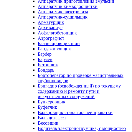
Аппаратчик приготовления эмульсий
Аппаратчик химводоочистки
Аппаратчик электролиза
Аппаратчик-сушильщик
Арматурщик
Архивариус
Асфальтобетонщик
Аэрографист
Балансировщик шин
Бандажировщик
Барбер
Бармен
Бетонщик
Бондарь
Бортоператор по проверке магистральных
трубопроводов
Бригадир (освобожденный) по текущему
содержанию и ремонту пути и
искусственных сооружений
Бункеровщик
Буфетчик
Вальцовщик стана горячей прокатки
Вальщик леса
Весовщик
Водитель электропогрузчика, с мощностью