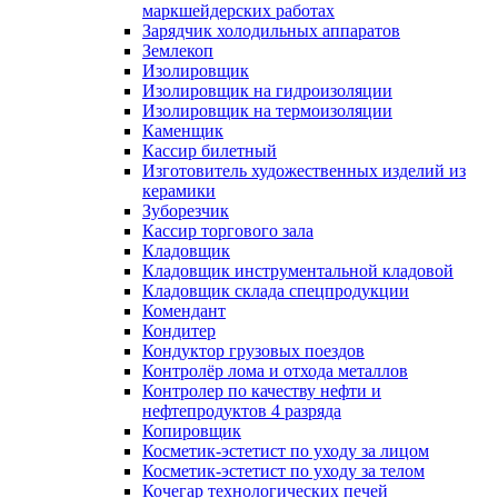
маркшейдерских работах
Зарядчик холодильных аппаратов
Землекоп
Изолировщик
Изолировщик на гидроизоляции
Изолировщик на термоизоляции
Каменщик
Кассир билетный
Изготовитель художественных изделий из
керамики
Зуборезчик
Кассир торгового зала
Кладовщик
Кладовщик инструментальной кладовой
Кладовщик склада спецпродукции
Комендант
Кондитер
Кондуктор грузовых поездов
Контролёр лома и отхода металлов
Контролер по качеству нефти и
нефтепродуктов 4 разряда
Копировщик
Косметик-эстетист по уходу за лицом
Косметик-эстетист по уходу за телом
Кочегар технологических печей