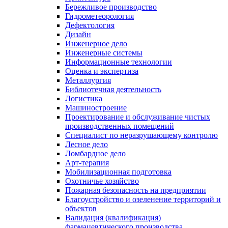
Бережливое производство
Гидрометеорология
Дефектология
Дизайн
Инженерное дело
Инженерные системы
Информационные технологии
Оценка и экспертиза
Металлургия
Библиотечная деятельность
Логистика
Машиностроение
Проектирование и обслуживание чистых
производственных помещений
Специалист по неразрушающему контролю
Лесное дело
Ломбардное дело
Арт-терапия
Мобилизационная подготовка
Охотничье хозяйство
Пожарная безопасность на предприятии
Благоустройство и озеленение территорий и
объектов
Валидация (квалификация)
фармацевтического производства