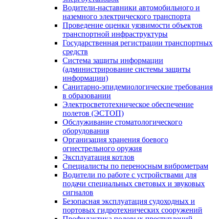
Водители-наставники автомобильного и
наземного электрического транспорта
Проведение оценки уязвимости объектов
транспортной инфраструктуры
Государственная регистрации транспортных
средств
Система защиты информации
(администрирование системы защиты
информации)
Санитарно-эпидемиологические требования
в образовании
Электросветотехническое обеспечение
полетов (ЭСТОП)
Обслуживание стоматологического
оборудования
Организация хранения боевого
огнестрельного оружия
Эксплуатация котлов
Специалисты по переносным виброметрам
Водители по работе с устройствами для
подачи специальных световых и звуковых
сигналов
Безопасная эксплуатация судоходных и
портовых гидротехнических сооружений
Профилактика половых преступлений