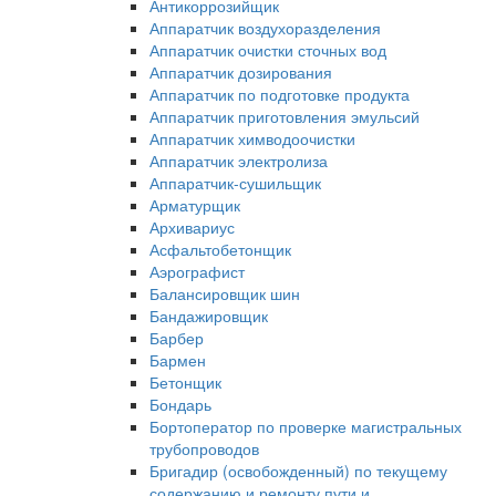
Антикоррозийщик
Аппаратчик воздухоразделения
Аппаратчик очистки сточных вод
Аппаратчик дозирования
Аппаратчик по подготовке продукта
Аппаратчик приготовления эмульсий
Аппаратчик химводоочистки
Аппаратчик электролиза
Аппаратчик-сушильщик
Арматурщик
Архивариус
Асфальтобетонщик
Аэрографист
Балансировщик шин
Бандажировщик
Барбер
Бармен
Бетонщик
Бондарь
Бортоператор по проверке магистральных
трубопроводов
Бригадир (освобожденный) по текущему
содержанию и ремонту пути и