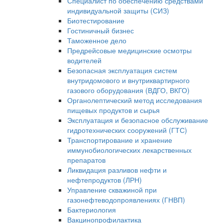
Специалист по обеспечению средствами
индивидуальной защиты (СИЗ)
Биотестирование
Гостиничный бизнес
Таможенное дело
Предрейсовые медицинские осмотры
водителей
Безопасная эксплуатация систем
внутридомового и внутриквартирного
газового оборудования (ВДГО, ВКГО)
Органолептический метод исследования
пищевых продуктов и сырья
Эксплуатация и безопасное обслуживание
гидротехнических сооружений (ГТС)
Транспортирование и хранение
иммунобиологических лекарственных
препаратов
Ликвидация разливов нефти и
нефтепродуктов (ЛРН)
Управление скважиной при
газонефтеводопроявлениях (ГНВП)
Бактериология
Вакцинопрофилактика