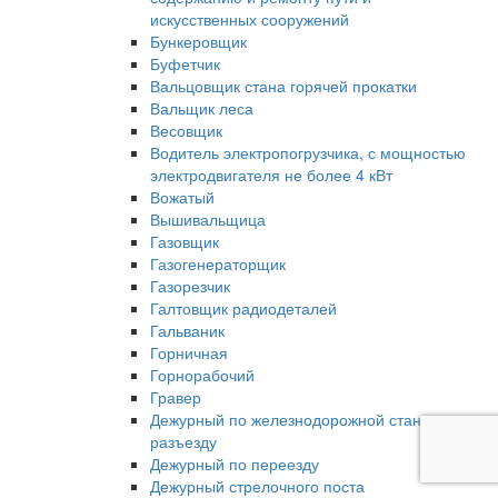
искусственных сооружений
Бункеровщик
Буфетчик
Вальцовщик стана горячей прокатки
Вальщик леса
Весовщик
Водитель электропогрузчика, с мощностью
электродвигателя не более 4 кВт
Вожатый
Вышивальщица
Газовщик
Газогенераторщик
Газорезчик
Галтовщик радиодеталей
Гальваник
Горничная
Горнорабочий
Гравер
Дежурный по железнодорожной станции,
разъезду
Дежурный по переезду
Дежурный стрелочного поста