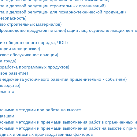
та и деловой репутации строительных организаций)
та и деловой репутации для пожарно-технической продукции)
езопасность)
тво строительных материалов)
Производство продуктов питания)тации лиц, осуществляющих деяте
ние общественного порядка, ЧОП)
тории медицинские)
ское обслуживание авиации)
а труда)
зработка программных продуктов)
вое развитие)
енеджмента устойчивого развития применительно к событиям)
еводство)
джмента
пасными методами при работе на высоте
адавшим
пасными методами и приемами выполнения работ в ограниченных и
пасными методами и приемами выполнения работ на высоте с при
редных и опасных производственных факторов