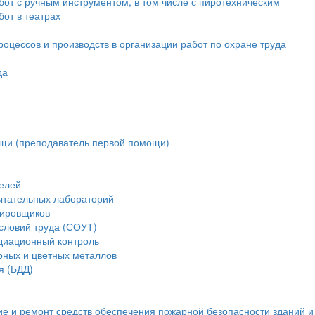
от с ручным инструментом, в том числе с пиротехническим
от в театрах
оцессов и производств в организации работ по охране труда
да
щи (преподаватель первой помощи)
елей
ытательных лабораторий
тировщиков
словий труда (СОУТ)
диационный контроль
рных и цветных металлов
я (БДД)
ие и ремонт средств обеспечения пожарной безопасности зданий 