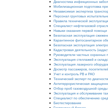
Диагностика инфекционных забо
Мобилизационная подготовка пре
Независимая экспертиза транспо
Персонал грунтовых испытательн
Правила технической эксплуатац
Специалист нефтегазовой отрасл
Навыки оказания первой помощи 
Безопасная эксплуатация сжижен
Карантинное фитосанитарное об
Безопасная эксплуатация электро
Кадастровая деятельность (када
Руководители частных охранных 
Эксплуатация стеллажей и склад
Эксплуатация лазерного оборудо
Досмотр пассажиров, посетителей 
Учет и контроль РВ и РАО
Технический эксперт по диагност
Антитеррористическая защищенн
Отбор проб газовоздушной среды
Эксплуатация и обслуживание та
Специалист по обеспечению сред
Биотестирование
Гостиничный бизнес