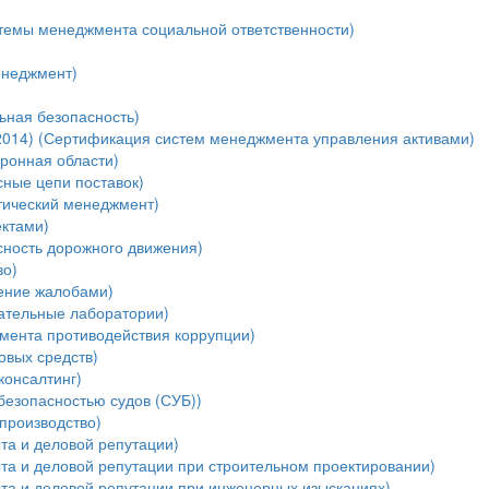
темы менеджмента социальной ответственности)
енеджмент)
ная безопасность)
:2014) (Сертификация систем менеджмента управления активами)
оронная области)
ные цепи поставок)
тический менеджмент)
ектами)
ность дорожного движения)
во)
ение жалобами)
ательные лаборатории)
мента противодействия коррупции)
овых средств)
консалтинг)
безопасностью судов (СУБ))
производство)
та и деловой репутации)
та и деловой репутации при строительном проектировании)
ыта и деловой репутации при инженерных изысканиях)