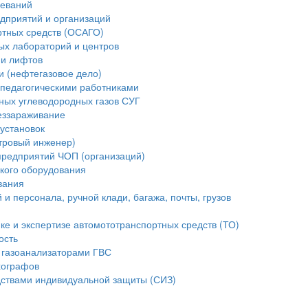
леваний
дприятий и организаций
ртных средств (ОСАГО)
ых лабораторий и центров
ии лифтов
и (нефтегазовое дело)
педагогическими работниками
ных углеводородных газов СУГ
еззараживание
установок
стровый инженер)
предприятий ЧОП (организаций)
ского оборудования
вания
и персонала, ручной клади, багажа, почты, грузов
ике и экспертизе автомототранспортных средств (ТО)
ость
 газоанализаторами ГВС
хографов
ствами индивидуальной защиты (СИЗ)