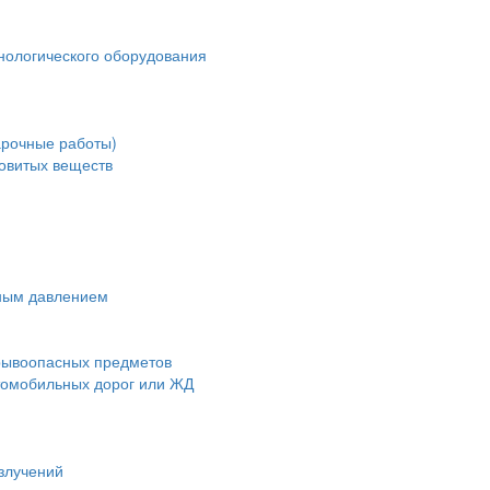
нологического оборудования
арочные работы)
довитых веществ
чным давлением
зрывоопасных предметов
втомобильных дорог или ЖД
злучений