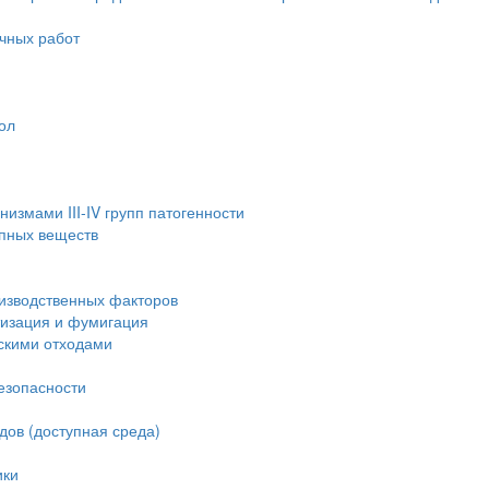
очных работ
ол
измами III-IV групп патогенности
опных веществ
изводственных факторов
тизация и фумигация
скими отходами
езопасности
дов (доступная среда)
ики