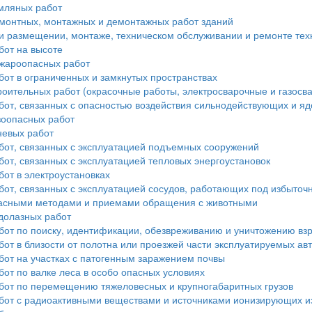
мляных работ
монтных, монтажных и демонтажных работ зданий
и размещении, монтаже, техническом обслуживании и ремонте тех
бот на высоте
ожароопасных работ
от в ограниченных и замкнутых пространствах
роительных работ (окрасочные работы, электросварочные и газосв
бот, связанных с опасностью воздействия сильнодействующих и я
зоопасных работ
невых работ
бот, связанных с эксплуатацией подъемных сооружений
от, связанных с эксплуатацией тепловых энергоустановок
от в электроустановках
бот, связанных с эксплуатацией сосудов, работающих под избыто
опасными методами и приемами обращения с животными
долазных работ
бот по поиску, идентификации, обезвреживанию и уничтожению в
от в близости от полотна или проезжей части эксплуатируемых а
бот на участках с патогенным заражением почвы
от по валке леса в особо опасных условиях
бот по перемещению тяжеловесных и крупногабаритных грузов
бот с радиоактивными веществами и источниками ионизирующих и