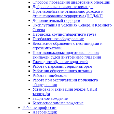
Способы проведения швартовных операций
Добровольные пожарные команды
Противодействие отмыванию доходов и
финансированию терроризма (ПОД/ФТ)
Дополнительный подогрев
Эксплуатация в условиях Севера и Крайнего
Севера
Перевозка крупногабаритного груза
Газобаллонное оборудование
Безопасное обращение с пестицидами и
агрохимикатами
Противопожарная подготовка членов
экипажей судов внутреннего плавания
Ежегодное обучение водителей
Работа с паровым стерилизаторам
Работник общественного питания
Работа пищеблоков
Работа при эксплуатации прачечного
оборудования
Установка и активация блоков СКЗИ
тахографа
Защитное вождение
Безопасное зимнее вождение
Рабочие профессии
Авербандщик