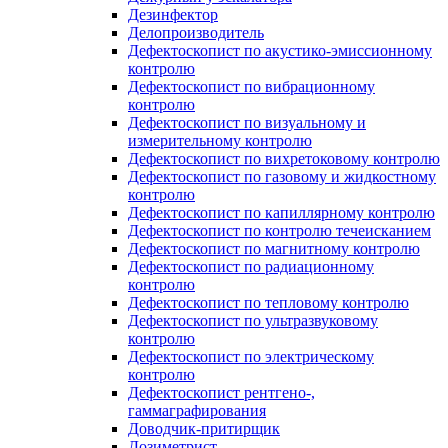
Дезинфектор
Делопроизводитель
Дефектоскопист по акустико-эмиссионному
контролю
Дефектоскопист по вибрационному
контролю
Дефектоскопист по визуальному и
измерительному контролю
Дефектоскопист по вихретоковому контролю
Дефектоскопист по газовому и жидкостному
контролю
Дефектоскопист по капиллярному контролю
Дефектоскопист по контролю течеисканием
Дефектоскопист по магнитному контролю
Дефектоскопист по радиационному
контролю
Дефектоскопист по тепловому контролю
Дефектоскопист по ультразвуковому
контролю
Дефектоскопист по электрическому
контролю
Дефектоскопист рентгено-,
гаммаграфирования
Доводчик-притирщик
Дозиметрист