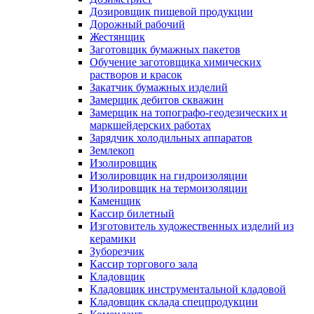
Дозировщик пищевой продукции
Дорожный рабочий
Жестянщик
Заготовщик бумажных пакетов
Обучение заготовщика химических
растворов и красок
Закатчик бумажных изделий
Замерщик дебитов скважин
Замерщик на топографо-геодезических и
маркшейдерских работах
Зарядчик холодильных аппаратов
Землекоп
Изолировщик
Изолировщик на гидроизоляции
Изолировщик на термоизоляции
Каменщик
Кассир билетный
Изготовитель художественных изделий из
керамики
Зуборезчик
Кассир торгового зала
Кладовщик
Кладовщик инструментальной кладовой
Кладовщик склада спецпродукции