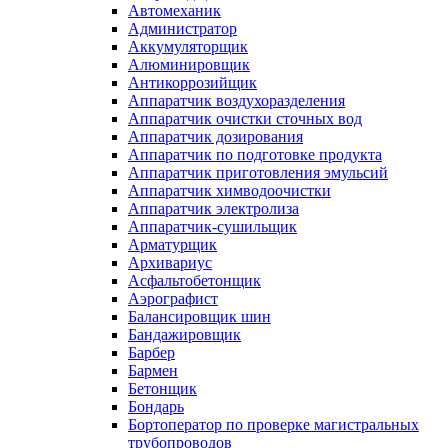
Автомеханик
Администратор
Аккумуляторщик
Алюминировщик
Антикоррозийщик
Аппаратчик воздухоразделения
Аппаратчик очистки сточных вод
Аппаратчик дозирования
Аппаратчик по подготовке продукта
Аппаратчик приготовления эмульсий
Аппаратчик химводоочистки
Аппаратчик электролиза
Аппаратчик-сушильщик
Арматурщик
Архивариус
Асфальтобетонщик
Аэрографист
Балансировщик шин
Бандажировщик
Барбер
Бармен
Бетонщик
Бондарь
Бортоператор по проверке магистральных
трубопроводов