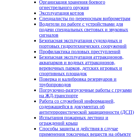
Организация хранения боевого
огнестрельного оружия
Эксплуатация котлов
Специалисты по переносным виброметрам
Водители по работе с устройствами для
подачи специальных световых и звуковых
сигналов
Безопасная эксплуатация судоходных и
портовых гидротехнических сооружений
Профилактика половых преступлений
Безопасная эксплуатация аттракционов,
аквапарков и водных аттракционов,
веревочных парков, детских игровых и
спортивных площадок
Поверка и калибровка резервуаров и
трубопроводов
Погрузочно-разгрузочные работы с грузами
на ЖД-транспорте
Работа со служебной информацией,
содержащейся в документах об
антитеррористической защищенности (ДСП)
Испытания пожарных лестниц и
ограждений крыш
Способы защиты и действия в случае
применения токсичных веществ на объекте