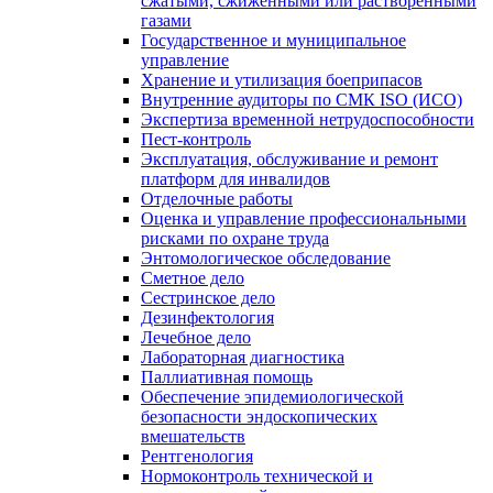
сжатыми, сжиженными или растворенными
газами
Государственное и муниципальное
управление
Хранение и утилизация боеприпасов
Внутренние аудиторы по СМК ISO (ИСО)
Экспертиза временной нетрудоспособности
Пест-контроль
Эксплуатация, обслуживание и ремонт
платформ для инвалидов
Отделочные работы
Оценка и управление профессиональными
рисками по охране труда
Энтомологическое обследование
Сметное дело
Сестринское дело
Дезинфектология
Лечебное дело
Лабораторная диагностика
Паллиативная помощь
Обеспечение эпидемиологической
безопасности эндоскопических
вмешательств
Рентгенология
Нормоконтроль технической и