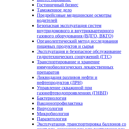
Гостиничный бизнес
Таможенное дело
Предрейсовые медицинские осмотры
водителей
Безопасная эксплуатация систем
внутридомового и внутриквартирного
газового оборудования (ВДГО, ВКГО)
Органолептический метод исследования
пищевых продуктов и сырья
Эксплуатация и безопасное обслуживание
гидротехнических сооружений (ГТС)
Транспортирование и хранение
иммунобиологических лекарственных
препаратов
Ликвидация разливов нефти и
нефтепродуктов (ЛРН)
Управление скважиной при
газонефтеводопроявлениях (ГНВП)
Бактериология
Вакцинопрофилактика
Вирусология
Микробиология
Паразитология
Эксплуатация, транспортировка баллонов со