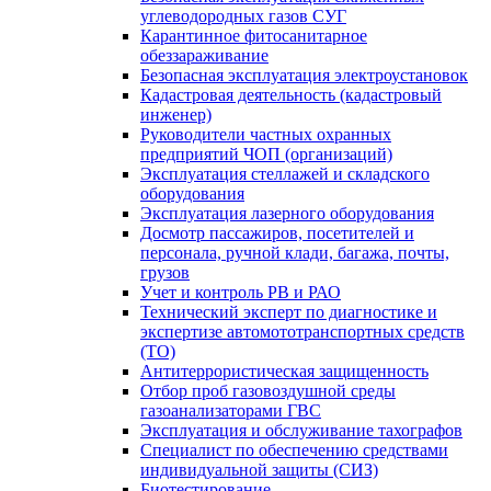
углеводородных газов СУГ
Карантинное фитосанитарное
обеззараживание
Безопасная эксплуатация электроустановок
Кадастровая деятельность (кадастровый
инженер)
Руководители частных охранных
предприятий ЧОП (организаций)
Эксплуатация стеллажей и складского
оборудования
Эксплуатация лазерного оборудования
Досмотр пассажиров, посетителей и
персонала, ручной клади, багажа, почты,
грузов
Учет и контроль РВ и РАО
Технический эксперт по диагностике и
экспертизе автомототранспортных средств
(ТО)
Антитеррористическая защищенность
Отбор проб газовоздушной среды
газоанализаторами ГВС
Эксплуатация и обслуживание тахографов
Специалист по обеспечению средствами
индивидуальной защиты (СИЗ)
Биотестирование