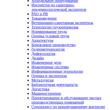
Холодильное оборудование
Инспектор по санитарно-
эпидемиологической экспертизе
РАО и РВ
Товароведение
Ветеринарно-санитарная экспертиза
Технологии грузоперевозок
Нормирование труда
Оценка условий труда
Архитектура
Бережливое производство
Гидрометеорология
Дефектология
Дизайн
Инженерное дело
Инженерные системы
Информационные технологии
Оценка и экспертиза
Металлургия
Библиотечная деятельность
Логистика
Машиностроение
Проектирование и обслуживание чистых
производственных помещений
Специалист по неразрушающему контролю