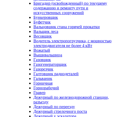
Бригадир (освобожденный) по текущему
содержанию и ремонту пути и
искусственных сооружений
Бункеровщик
Буфетчик
Вальцовщик стана горячей прокатки
Вальщик леса
Весовщик
Водитель электропогрузчика, с мощностью
электродвигателя не более 4 кВт
Вожатый
Вышивальщица
Газовщик
Газогенераторщик
Газорезчик
Галтовщик радиодеталей
Гальваник
Горничная
Горнорабочий
Гравер
Дежурный по железнодорожной станции,
разъезду
Дежурный по переезду
Дежурный стрелочного поста
Дежурный у эскалатора