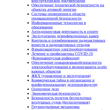
конструкторской документации
Обеспечение технической безопасности на
объектах атомной энергии
Системы оповещения в области
промышленной безопасности
Информационные технологии в
образовании
Антидопинговая деятельность в спорте
Эксплуатации дезинфекционных камер
Контроль и пломбирование радиоактивных
веществ и радиоактивных отходов
Взрывозащитное электрооборудование
Лечение и профилактика COVID-19
(Коронавирусная инфекция)
Обеспечение пожаровзрывобезопасности
электрооборудования и молниезащита особо
важных объектов
ЖКХ (управление и эксплуатация)
Коммерческая тайна в организации и
конфиденциальному делопроизводству
Оценочное дело
Экономическая безопасность
Безопасность полетов беспилотных
воздушных судов (беспилотников)
Грузоподъемные механизмы