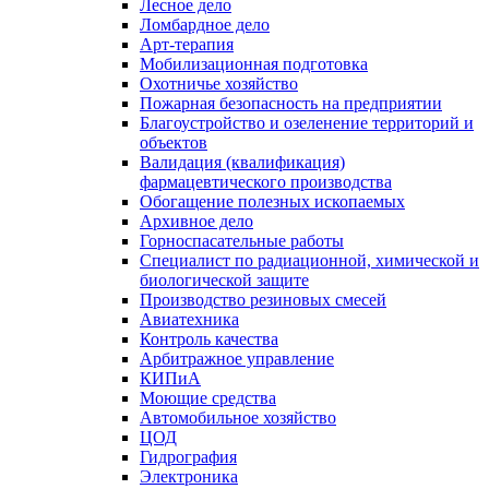
Лесное дело
Ломбардное дело
Арт-терапия
Мобилизационная подготовка
Охотничье хозяйство
Пожарная безопасность на предприятии
Благоустройство и озеленение территорий и
объектов
Валидация (квалификация)
фармацевтического производства
Обогащение полезных ископаемых
Архивное дело
Горноспасательные работы
Специалист по радиационной, химической и
биологической защите
Производство резиновых смесей
Авиатехника
Контроль качества
Арбитражное управление
КИПиА
Моющие средства
Автомобильное хозяйство
ЦОД
Гидрография
Электроника