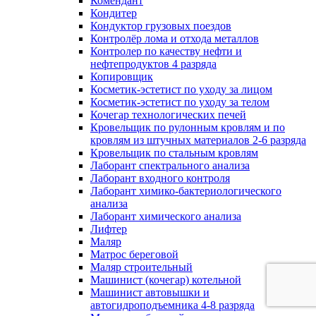
Комендант
Кондитер
Кондуктор грузовых поездов
Контролёр лома и отхода металлов
Контролер по качеству нефти и
нефтепродуктов 4 разряда
Копировщик
Косметик-эстетист по уходу за лицом
Косметик-эстетист по уходу за телом
Кочегар технологических печей
Кровельщик по рулонным кровлям и по
кровлям из штучных материалов 2-6 разряда
Кровельщик по стальным кровлям
Лаборант спектрального анализа
Лаборант входного контроля
Лаборант химико-бактериологического
анализа
Лаборант химического анализа
Лифтер
Маляр
Матрос береговой
Маляр строительный
Машинист (кочегар) котельной
Машинист автовышки и
автогидроподъемника 4-8 разряда