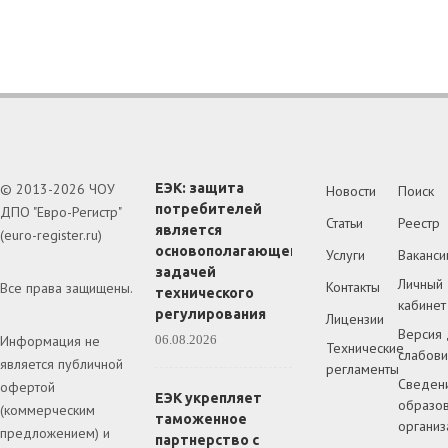
© 2013-2026 ЧОУ
ЕЭК: защита
Новости
Поиск
потребителей
ДПО "Евро-Регистр"
Статьи
Реестр
является
(euro-register.ru)
основополагающей
Услуги
Ваканси
задачей
Личный
Контакты
Все права защищены.
технического
кабинет
регулирования
Лицензии
Версия 
Информация не
06.08.2026
Технические
слабов
является публичной
регламенты
Сведен
офертой
ЕЭК укрепляет
образов
(коммерческим
таможенное
организ
предложением) и
партнерство с