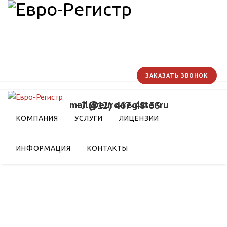
ЗАКАЗАТЬ ЗВОНОК
mail@euro-register.ru
+7 (812) 467-48-33
м вопросам клинических
КОМПАНИЯ
УСЛУГИ
ЛИЦЕНЗИИ
ИНФОРМАЦИЯ
КОНТАКТЫ
ий