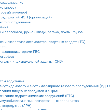
еззараживание
установок
стровый инженер)
предприятий ЧОП (организаций)
ского оборудования
вания
и персонала, ручной клади, багажа, почты, грузов
ике и экспертизе автомототранспортных средств (ТО)
ость
 газоанализаторами ГВС
хографов
ствами индивидуальной защиты (СИЗ)
тры водителей
внутридомового и внутриквартирного газового оборудования (ВДГО
ования пищевых продуктов и сырья
уживание гидротехнических сооружений (ГТС)
ммунобиологических лекарственных препаратов
фтепродуктов (ЛРН)