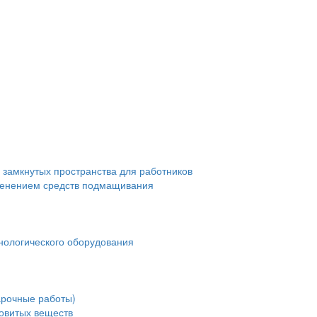
 замкнутых пространства для работников
менением средств подмащивания
нологического оборудования
арочные работы)
довитых веществ