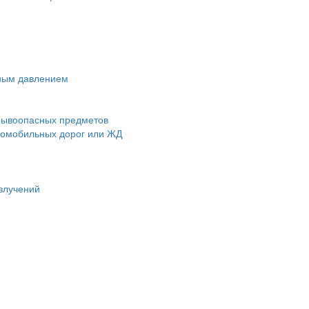
чным давлением
зрывоопасных предметов
втомобильных дорог или ЖД
злучений