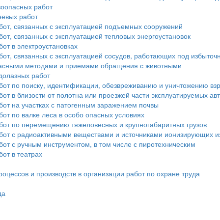
зоопасных работ
невых работ
бот, связанных с эксплуатацией подъемных сооружений
от, связанных с эксплуатацией тепловых энергоустановок
от в электроустановках
бот, связанных с эксплуатацией сосудов, работающих под избыто
опасными методами и приемами обращения с животными
долазных работ
бот по поиску, идентификации, обезвреживанию и уничтожению в
от в близости от полотна или проезжей части эксплуатируемых а
бот на участках с патогенным заражением почвы
от по валке леса в особо опасных условиях
бот по перемещению тяжеловесных и крупногабаритных грузов
бот с радиоактивными веществами и источниками ионизирующих и
от с ручным инструментом, в том числе с пиротехническим
от в театрах
оцессов и производств в организации работ по охране труда
да