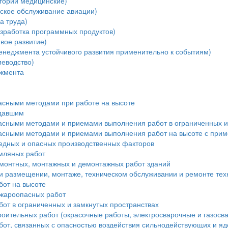
тории медицинские)
ское обслуживание авиации)
а труда)
зработка программных продуктов)
вое развитие)
енеджмента устойчивого развития применительно к событиям)
еводство)
джмента
пасными методами при работе на высоте
адавшим
пасными методами и приемами выполнения работ в ограниченных и
пасными методами и приемами выполнения работ на высоте с при
редных и опасных производственных факторов
мляных работ
монтных, монтажных и демонтажных работ зданий
и размещении, монтаже, техническом обслуживании и ремонте тех
бот на высоте
ожароопасных работ
от в ограниченных и замкнутых пространствах
роительных работ (окрасочные работы, электросварочные и газосв
бот, связанных с опасностью воздействия сильнодействующих и я