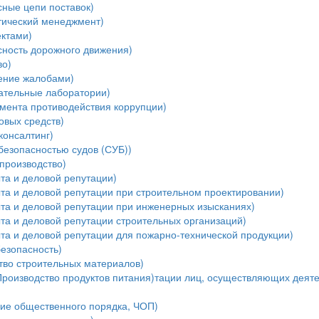
ные цепи поставок)
тический менеджмент)
ектами)
ность дорожного движения)
во)
ение жалобами)
ательные лаборатории)
мента противодействия коррупции)
овых средств)
консалтинг)
безопасностью судов (СУБ))
производство)
та и деловой репутации)
та и деловой репутации при строительном проектировании)
ыта и деловой репутации при инженерных изысканиях)
та и деловой репутации строительных организаций)
та и деловой репутации для пожарно-технической продукции)
езопасность)
тво строительных материалов)
Производство продуктов питания)тации лиц, осуществляющих деяте
ние общественного порядка, ЧОП)