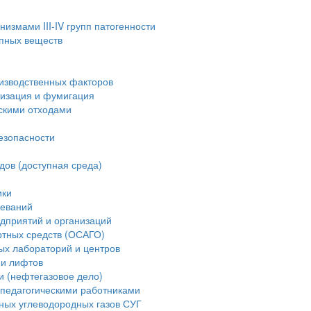
измами III-IV групп патогенности
опных веществ
изводственных факторов
тизация и фумигация
скими отходами
езопасности
дов (доступная среда)
ики
леваний
дприятий и организаций
ртных средств (ОСАГО)
ых лабораторий и центров
ии лифтов
и (нефтегазовое дело)
педагогическими работниками
ных углеводородных газов СУГ