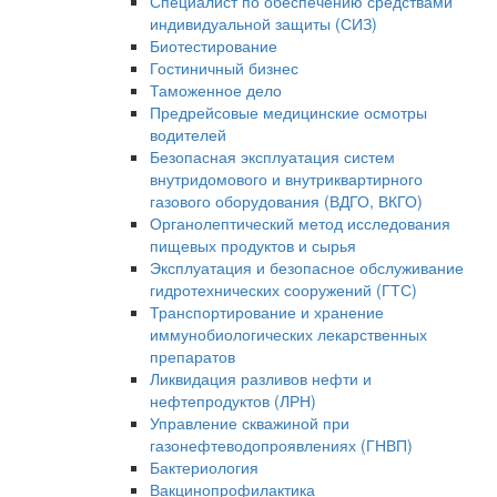
Специалист по обеспечению средствами
индивидуальной защиты (СИЗ)
Биотестирование
Гостиничный бизнес
Таможенное дело
Предрейсовые медицинские осмотры
водителей
Безопасная эксплуатация систем
внутридомового и внутриквартирного
газового оборудования (ВДГО, ВКГО)
Органолептический метод исследования
пищевых продуктов и сырья
Эксплуатация и безопасное обслуживание
гидротехнических сооружений (ГТС)
Транспортирование и хранение
иммунобиологических лекарственных
препаратов
Ликвидация разливов нефти и
нефтепродуктов (ЛРН)
Управление скважиной при
газонефтеводопроявлениях (ГНВП)
Бактериология
Вакцинопрофилактика