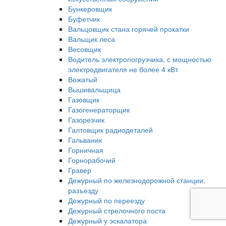
Бункеровщик
Буфетчик
Вальцовщик стана горячей прокатки
Вальщик леса
Весовщик
Водитель электропогрузчика, с мощностью
электродвигателя не более 4 кВт
Вожатый
Вышивальщица
Газовщик
Газогенераторщик
Газорезчик
Галтовщик радиодеталей
Гальваник
Горничная
Горнорабочий
Гравер
Дежурный по железнодорожной станции,
разъезду
Дежурный по переезду
Дежурный стрелочного поста
Дежурный у эскалатора