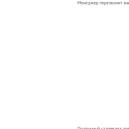
Менеджер перезвонит вам
Подручный сталевара эле