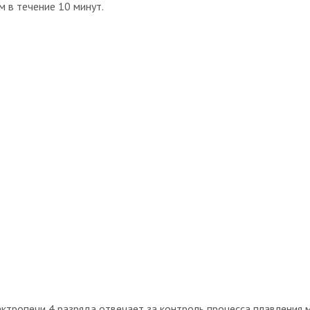
 в течение 10 минут.
ктропечи 4 разряда отвечает за контроль процесса плавления м