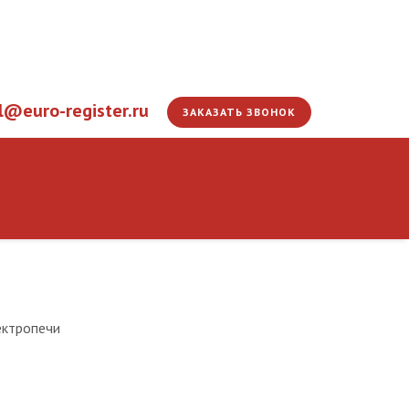
l@euro-register.ru
ЗАКАЗАТЬ ЗВОНОК
 подручного сталевара 
ектропечи