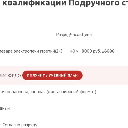
квалификации Подручного ст
Разряд
Часов
Цена
евара электропечи (третий)
2-5
40 ч.
8000 руб.
16000
 ФИС ФРДО
ПОЛУЧИТЬ УЧЕБНЫЙ ПЛАН
 очно-заочная, заочная (дистанционный формат)
дный
:
Согласно разряду