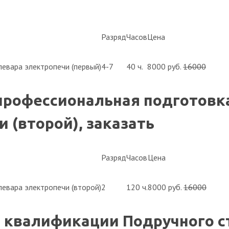
Разряд
Часов
Цена
евара электропечи (первый)
4-7
40 ч.
8000 руб.
16000
профессиональная подготовк
 (второй), заказать
Разряд
Часов
Цена
евара электропечи (второй)
2
120 ч.
8000 руб.
16000
квалификации Подручного ст