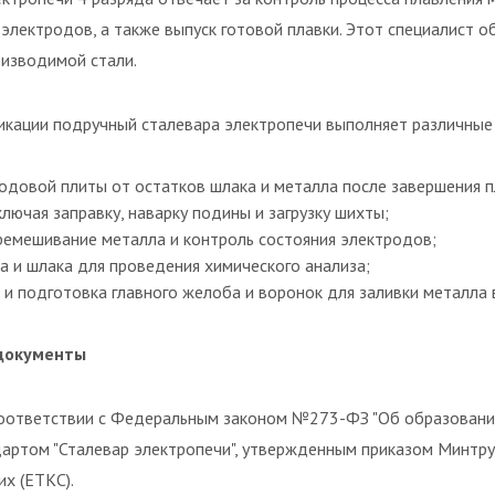
 электродов, а также выпуск готовой плавки. Этот специалист 
оизводимой стали.
икации подручный сталевара электропечи выполняет различные
одовой плиты от остатков шлака и металла после завершения п
лючая заправку, наварку подины и загрузку шихты;
ремешивание металла и контроль состояния электродов;
а и шлака для проведения химического анализа;
 и подготовка главного желоба и воронок для заливки металла в
документы
соответствии с Федеральным законом №273-ФЗ "Об образовании
артом "Сталевар электропечи", утвержденным приказом Минтр
х (ЕТКС).