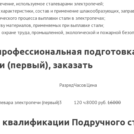
чение, используемое сталеварами электропечей;
характеристики, состав и применение шлакообразующих, заправ
ческого процесса выплавки стали в электропечах;
тву материалов, применяемых при выплавке стали;
 охране труда, промышленной, экологической и пожарной безоп
профессиональная подготовк
 (первый), заказать
Разряд
Часов
Цена
евара электропечи (первый)
3
120 ч.
8000 руб.
16000
квалификации Подручного ст