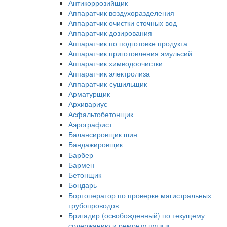
Антикоррозийщик
Аппаратчик воздухоразделения
Аппаратчик очистки сточных вод
Аппаратчик дозирования
Аппаратчик по подготовке продукта
Аппаратчик приготовления эмульсий
Аппаратчик химводоочистки
Аппаратчик электролиза
Аппаратчик-сушильщик
Арматурщик
Архивариус
Асфальтобетонщик
Аэрографист
Балансировщик шин
Бандажировщик
Барбер
Бармен
Бетонщик
Бондарь
Бортоператор по проверке магистральных
трубопроводов
Бригадир (освобожденный) по текущему
содержанию и ремонту пути и