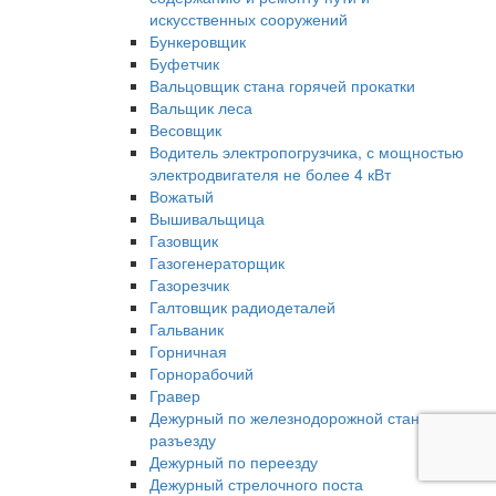
искусственных сооружений
Бункеровщик
Буфетчик
Вальцовщик стана горячей прокатки
Вальщик леса
Весовщик
Водитель электропогрузчика, с мощностью
электродвигателя не более 4 кВт
Вожатый
Вышивальщица
Газовщик
Газогенераторщик
Газорезчик
Галтовщик радиодеталей
Гальваник
Горничная
Горнорабочий
Гравер
Дежурный по железнодорожной станции,
разъезду
Дежурный по переезду
Дежурный стрелочного поста