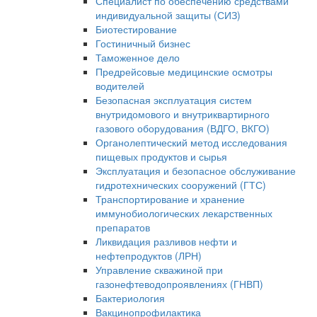
Специалист по обеспечению средствами
индивидуальной защиты (СИЗ)
Биотестирование
Гостиничный бизнес
Таможенное дело
Предрейсовые медицинские осмотры
водителей
Безопасная эксплуатация систем
внутридомового и внутриквартирного
газового оборудования (ВДГО, ВКГО)
Органолептический метод исследования
пищевых продуктов и сырья
Эксплуатация и безопасное обслуживание
гидротехнических сооружений (ГТС)
Транспортирование и хранение
иммунобиологических лекарственных
препаратов
Ликвидация разливов нефти и
нефтепродуктов (ЛРН)
Управление скважиной при
газонефтеводопроявлениях (ГНВП)
Бактериология
Вакцинопрофилактика