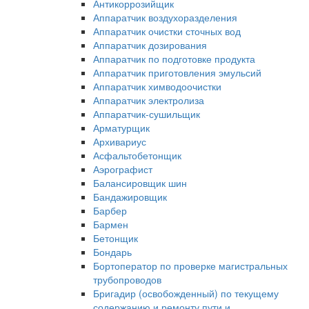
Антикоррозийщик
Аппаратчик воздухоразделения
Аппаратчик очистки сточных вод
Аппаратчик дозирования
Аппаратчик по подготовке продукта
Аппаратчик приготовления эмульсий
Аппаратчик химводоочистки
Аппаратчик электролиза
Аппаратчик-сушильщик
Арматурщик
Архивариус
Асфальтобетонщик
Аэрографист
Балансировщик шин
Бандажировщик
Барбер
Бармен
Бетонщик
Бондарь
Бортоператор по проверке магистральных
трубопроводов
Бригадир (освобожденный) по текущему
содержанию и ремонту пути и