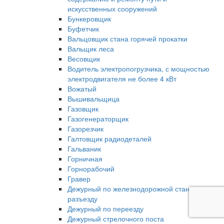
искусственных сооружений
Бункеровщик
Буфетчик
Вальцовщик стана горячей прокатки
Вальщик леса
Весовщик
Водитель электропогрузчика, с мощностью
электродвигателя не более 4 кВт
Вожатый
Вышивальщица
Газовщик
Газогенераторщик
Газорезчик
Галтовщик радиодеталей
Гальваник
Горничная
Горнорабочий
Гравер
Дежурный по железнодорожной станции,
разъезду
Дежурный по переезду
Дежурный стрелочного поста