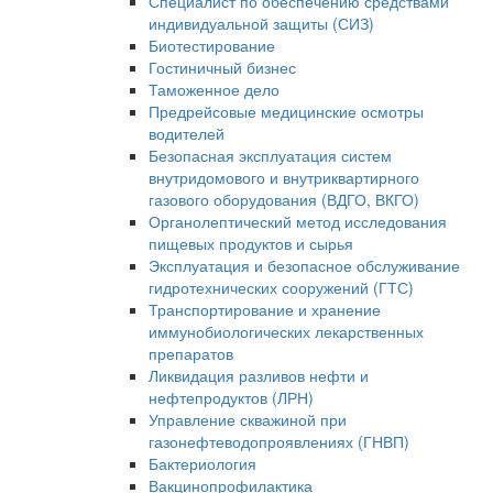
Специалист по обеспечению средствами
индивидуальной защиты (СИЗ)
Биотестирование
Гостиничный бизнес
Таможенное дело
Предрейсовые медицинские осмотры
водителей
Безопасная эксплуатация систем
внутридомового и внутриквартирного
газового оборудования (ВДГО, ВКГО)
Органолептический метод исследования
пищевых продуктов и сырья
Эксплуатация и безопасное обслуживание
гидротехнических сооружений (ГТС)
Транспортирование и хранение
иммунобиологических лекарственных
препаратов
Ликвидация разливов нефти и
нефтепродуктов (ЛРН)
Управление скважиной при
газонефтеводопроявлениях (ГНВП)
Бактериология
Вакцинопрофилактика