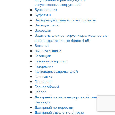
искусственных сооружений
Бункеровщик
Буфетчик
Вальцовщик стана горячей прокатки
Вальщик леса
Весовщик
Водитель электропогрузчика, с мощностью
электродвигателя не более 4 кВт
Вожатый
Вышивальщица
Газовщик
Газогенераторщик
Газорезчик
Галтовщик радиодеталей
Гальваник
Горничная
Горнорабочий
Гравер
Дежурный по железнодорожной станции,
разъезду
Дежурный по переезду
Дежурный стрелочного поста