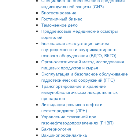
Специалист по обеспечению средствами
индивидуальной защиты (СИЗ)
Биотестирование
Гостиничный бизнес
Таможенное дело
Предрейсовые медицинские осмотры
водителей
Безопасная эксплуатация систем
внутридомового и внутриквартирного
газового оборудования (ВДГО, ВКГО)
Органолептический метод исследования
пищевых продуктов и сырья
Эксплуатация и безопасное обслуживание
гидротехнических сооружений (ГТС)
Транспортирование и хранение
иммунобиологических лекарственных
препаратов
Ликвидация разливов нефти и
нефтепродуктов (ЛРН)
Управление скважиной при
газонефтеводопроявлениях (ГНВП)
Бактериология
Вакцинопрофилактика