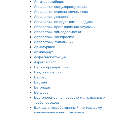
Антикоррозийщик
Аппаратчик воздухоразделения
Аппаратчик очистки сточных вод
Аппаратчик дозирования
Аппаратчик по подготовке продукта
Аппаратчик приготовления эмульсий
Аппаратчик химводоочистки
Аппаратчик электролиза
Аппаратчик-сушильщик
Арматурщик
Архивариус
Асфальтобетонщик
Аэрографист
Балансировщик шин
Бандажировщик
Барбер
Бармен
Бетонщик
Бондарь
Бортоператор по проверке магистральных
трубопроводов
Бригадир (освобожденный) по текущему
содержанию и ремонту пути и