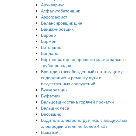
Архивариус
Асфальтобетонщик
Аэрографист
Балансировщик шин
Бандажировщик
Барбер
Бармен
Бетонщик
Бондарь
Бортоператор по проверке магистральных
трубопроводов
Бригадир (освобожденный) по текущему
содержанию и ремонту пути и
искусственных сооружений
Бункеровщик
Буфетчик
Вальцовщик стана горячей прокатки
Вальщик леса
Весовщик
Водитель электропогрузчика, с мощностью
электродвигателя не более 4 кВт
Вожатый