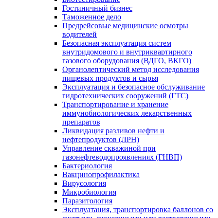
Гостиничный бизнес
Таможенное дело
Предрейсовые медицинские осмотры
водителей
Безопасная эксплуатация систем
внутридомового и внутриквартирного
газового оборудования (ВДГО, ВКГО)
Органолептический метод исследования
пищевых продуктов и сырья
Эксплуатация и безопасное обслуживание
гидротехнических сооружений (ГТС)
Транспортирование и хранение
иммунобиологических лекарственных
препаратов
Ликвидация разливов нефти и
нефтепродуктов (ЛРН)
Управление скважиной при
газонефтеводопроявлениях (ГНВП)
Бактериология
Вакцинопрофилактика
Вирусология
Микробиология
Паразитология
Эксплуатация, транспортировка баллонов со