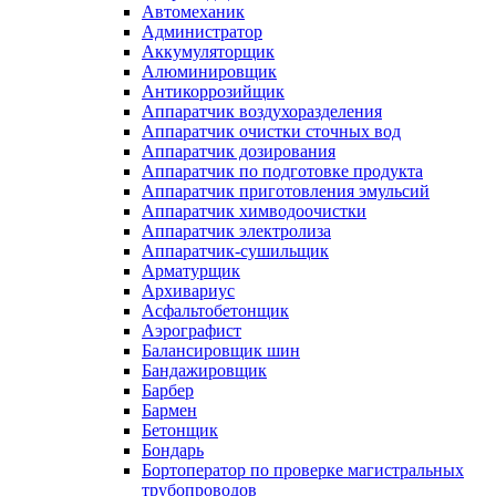
Автомеханик
Администратор
Аккумуляторщик
Алюминировщик
Антикоррозийщик
Аппаратчик воздухоразделения
Аппаратчик очистки сточных вод
Аппаратчик дозирования
Аппаратчик по подготовке продукта
Аппаратчик приготовления эмульсий
Аппаратчик химводоочистки
Аппаратчик электролиза
Аппаратчик-сушильщик
Арматурщик
Архивариус
Асфальтобетонщик
Аэрографист
Балансировщик шин
Бандажировщик
Барбер
Бармен
Бетонщик
Бондарь
Бортоператор по проверке магистральных
трубопроводов