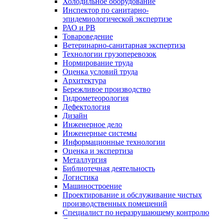
Холодильное оборудование
Инспектор по санитарно-
эпидемиологической экспертизе
РАО и РВ
Товароведение
Ветеринарно-санитарная экспертиза
Технологии грузоперевозок
Нормирование труда
Оценка условий труда
Архитектура
Бережливое производство
Гидрометеорология
Дефектология
Дизайн
Инженерное дело
Инженерные системы
Информационные технологии
Оценка и экспертиза
Металлургия
Библиотечная деятельность
Логистика
Машиностроение
Проектирование и обслуживание чистых
производственных помещений
Специалист по неразрушающему контролю