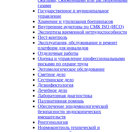
сжатыми, сжиженными или растворенными
газами
Государственное и муниципальное
управление
Хранение и утилизация боеприпасов
Внутренние аудиторы по СМК ISO (ИСО)
Экспертиза временной нетрудоспособности
Пест-контроль
Эксплуатация, обслуживание и ремонт
платформ для инвалидов
Отделочные работы
Оценка и управление профессиональными
рисками по охране труда
Энтомологическое обследование
Сметное дело
Сестринское дело
Дезинфектология
Лечебное дело
Лабораторная диагностика
Паллиативная помощь
Обеспечение эпидемиологической
безопасности эндоскопических
вмешательств
Рентгенология
Нормоконтроль технической и