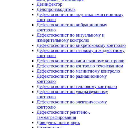
Дезинфектор
Делопроизводитель
Дефектоскопист по акустико-эмиссионному
контролю
Дефектоскопист по вибрационному
контролю
Дефектоскопист по визуальному и
измерительному контролю
Дефектоскопист по вихретоковому контролю
Дефектоскопист по газовому и жидкостному
контролю
Дефектоскопист по капиллярному контролю
Дефектоскопист по контролю течеисканием
Дефектоскопист по магнитному контролю
Дефектоскопист по радиационному
контролю
Дефектоскопист по тепловому контролю
Дефектоскопист по ультразвуковому
контролю
Дефектоскопист по электрическому
контролю
Дефектоскопист рентгено-,
гаммаграфирования
Доводчик-притирщик
Дозиметрист