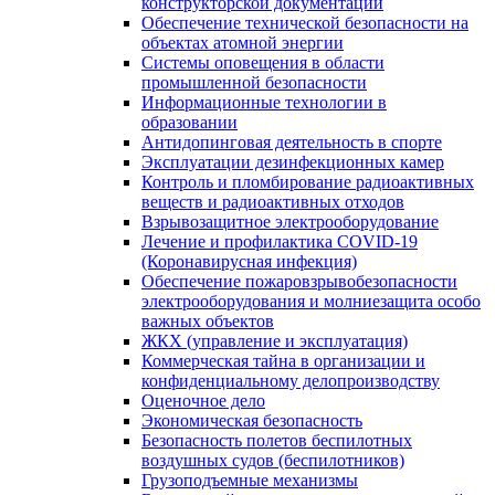
конструкторской документации
Обеспечение технической безопасности на
объектах атомной энергии
Системы оповещения в области
промышленной безопасности
Информационные технологии в
образовании
Антидопинговая деятельность в спорте
Эксплуатации дезинфекционных камер
Контроль и пломбирование радиоактивных
веществ и радиоактивных отходов
Взрывозащитное электрооборудование
Лечение и профилактика COVID-19
(Коронавирусная инфекция)
Обеспечение пожаровзрывобезопасности
электрооборудования и молниезащита особо
важных объектов
ЖКХ (управление и эксплуатация)
Коммерческая тайна в организации и
конфиденциальному делопроизводству
Оценочное дело
Экономическая безопасность
Безопасность полетов беспилотных
воздушных судов (беспилотников)
Грузоподъемные механизмы