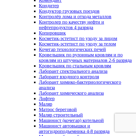
Комендант
Кондитер
Кондуктор грузовых поездов
Контролёр лома и отхода металлов
Контролер по качеству нефти и
нефтепродуктов 4 разряда
Копировщик
Косметик-эстетист по уходу за лицом
Косметик-эстетист по уходу за телом
Кочегар технологических печей
Кровельщик по рулонным кровлям и по
кровлям из штучных материалов 2-6 разряда
Кровельщик по стальным кровлям
Лаборант спектрального анализа
Лаборант входного контроля
Лаборант химико-бактериологического
анализа
Лаборант химического анализа
Лифтер
Маляр
Матрос береговой
Маляр строительный
Машинист (кочегар) котельной
Машинист автовышки и
автогидроподъемника 4-8 разряда