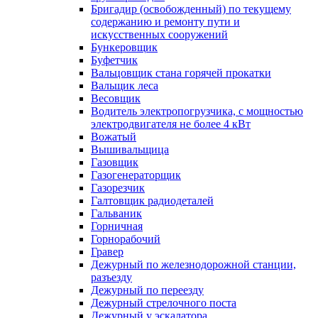
Бригадир (освобожденный) по текущему
содержанию и ремонту пути и
искусственных сооружений
Бункеровщик
Буфетчик
Вальцовщик стана горячей прокатки
Вальщик леса
Весовщик
Водитель электропогрузчика, с мощностью
электродвигателя не более 4 кВт
Вожатый
Вышивальщица
Газовщик
Газогенераторщик
Газорезчик
Галтовщик радиодеталей
Гальваник
Горничная
Горнорабочий
Гравер
Дежурный по железнодорожной станции,
разъезду
Дежурный по переезду
Дежурный стрелочного поста
Дежурный у эскалатора