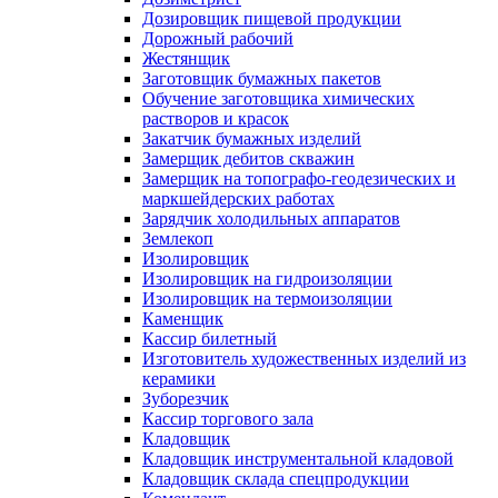
Дозировщик пищевой продукции
Дорожный рабочий
Жестянщик
Заготовщик бумажных пакетов
Обучение заготовщика химических
растворов и красок
Закатчик бумажных изделий
Замерщик дебитов скважин
Замерщик на топографо-геодезических и
маркшейдерских работах
Зарядчик холодильных аппаратов
Землекоп
Изолировщик
Изолировщик на гидроизоляции
Изолировщик на термоизоляции
Каменщик
Кассир билетный
Изготовитель художественных изделий из
керамики
Зуборезчик
Кассир торгового зала
Кладовщик
Кладовщик инструментальной кладовой
Кладовщик склада спецпродукции