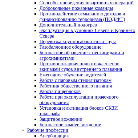
Способы проведения швартовных операций
Добровольные пожарные команды
Противодействие отмыванию доходов и
финансированию терроризма (ПОД/ФТ)
Дополнительный подогрев
Эксплуатация в условиях Севера и Крайнего
Севера
Перевозка крупногабаритного груза
Газобаллонное оборудование
Безопасное обращение с пестицидами и
агрохимикатами
Противопожарная подготовка членов
экипажей судов внутреннего плавания
Ежегодное обучение водителей
Работа с паровым стерилизаторам
Работник общественного питания
Работа пищеблоков
Работа при эксплуатации прачечного
оборудования
Установка и активация блоков СКЗИ
тахографа
Защитное вождение
Безопасное зимнее вождение
Рабочие профессии
Авербандщик