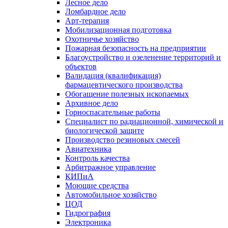
Лесное дело
Ломбардное дело
Арт-терапия
Мобилизационная подготовка
Охотничье хозяйство
Пожарная безопасность на предприятии
Благоустройство и озеленение территорий и
объектов
Валидация (квалификация)
фармацевтического производства
Обогащение полезных ископаемых
Архивное дело
Горноспасательные работы
Специалист по радиационной, химической и
биологической защите
Производство резиновых смесей
Авиатехника
Контроль качества
Арбитражное управление
КИПиА
Моющие средства
Автомобильное хозяйство
ЦОД
Гидрография
Электроника