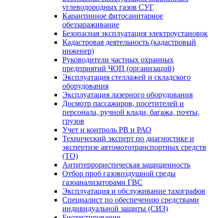
углеводородных газов СУГ
Карантинное фитосанитарное
обеззараживание
Безопасная эксплуатация электроустановок
Кадастровая деятельность (кадастровый
инженер)
Руководители частных охранных
предприятий ЧОП (организаций)
Эксплуатация стеллажей и складского
оборудования
Эксплуатация лазерного оборудования
Досмотр пассажиров, посетителей и
персонала, ручной клади, багажа, почты,
грузов
Учет и контроль РВ и РАО
Технический эксперт по диагностике и
экспертизе автомототранспортных средств
(ТО)
Антитеррористическая защищенность
Отбор проб газовоздушной среды
газоанализаторами ГВС
Эксплуатация и обслуживание тахографов
Специалист по обеспечению средствами
индивидуальной защиты (СИЗ)
Биотестирование