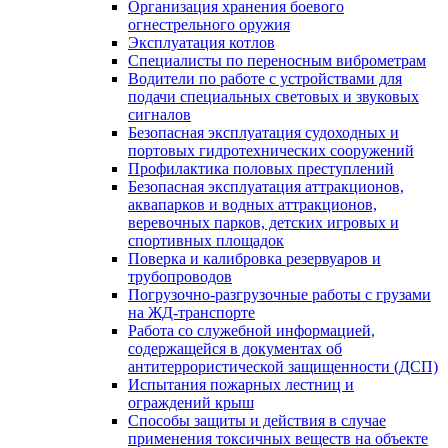
Организация хранения боевого
огнестрельного оружия
Эксплуатация котлов
Специалисты по переносным виброметрам
Водители по работе с устройствами для
подачи специальных световых и звуковых
сигналов
Безопасная эксплуатация судоходных и
портовых гидротехнических сооружений
Профилактика половых преступлений
Безопасная эксплуатация аттракционов,
аквапарков и водных аттракционов,
веревочных парков, детских игровых и
спортивных площадок
Поверка и калибровка резервуаров и
трубопроводов
Погрузочно-разгрузочные работы с грузами
на ЖД-транспорте
Работа со служебной информацией,
содержащейся в документах об
антитеррористической защищенности (ДСП)
Испытания пожарных лестниц и
ограждений крыш
Способы защиты и действия в случае
применения токсичных веществ на объекте