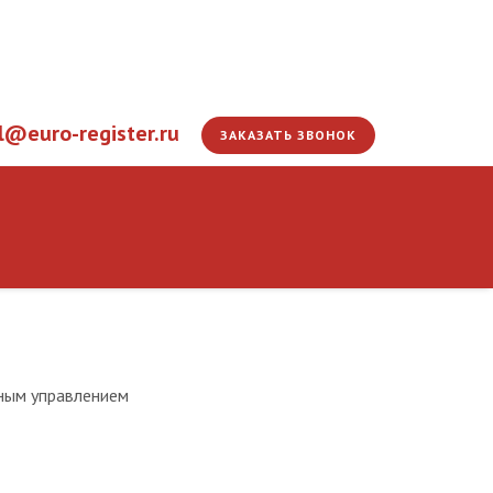
l@euro-register.ru
ЗАКАЗАТЬ ЗВОНОК
ператоров станков с п
ным управлением