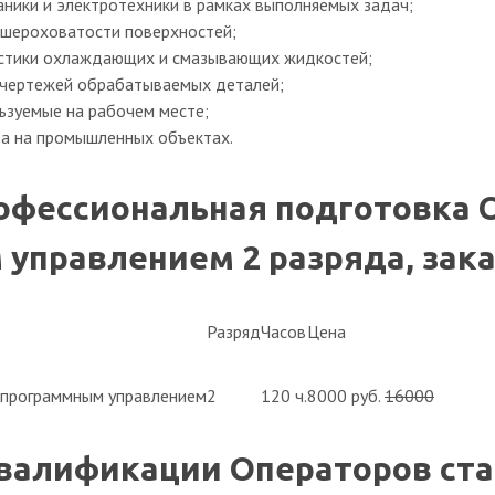
аники и электротехники в рамках выполняемых задач;
 шероховатости поверхностей;
истики охлаждающих и смазывающих жидкостей;
 чертежей обрабатываемых деталей;
льзуемые на рабочем месте;
а на промышленных объектах.
офессиональная подготовка О
управлением 2 разряда, зака
Разряд
Часов
Цена
 программным управлением
2
120 ч.
8000 руб.
16000
валификации Операторов ста