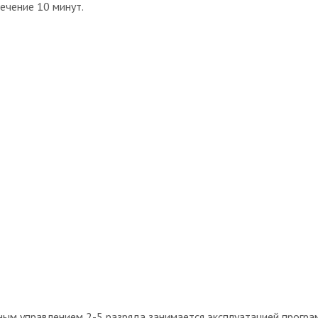
ечение 10 минут.
ным управлением 2-5 разряда занимается эксплуатацией прогр