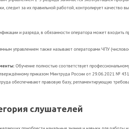
ки, следит за их правильной работой, контролирует качество 
ификации и разряда, в обязанности оператора может входить п
ммным управлением также называют операторами ЧПУ (числовое
менты:
Обучение полностью соответствует профессиональному
тверждённому приказом Минтруда России от 29.06.2021 № 431
труда обеспечивают правовую базу, регламентирующую требован
егория слушателей
желающих приобрести начальные знания и навыки для работы на