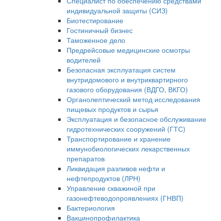
Специалист по обеспечению средствами
индивидуальной защиты (СИЗ)
Биотестирование
Гостиничный бизнес
Таможенное дело
Предрейсовые медицинские осмотры
водителей
Безопасная эксплуатация систем
внутридомового и внутриквартирного
газового оборудования (ВДГО, ВКГО)
Органолептический метод исследования
пищевых продуктов и сырья
Эксплуатация и безопасное обслуживание
гидротехнических сооружений (ГТС)
Транспортирование и хранение
иммунобиологических лекарственных
препаратов
Ликвидация разливов нефти и
нефтепродуктов (ЛРН)
Управление скважиной при
газонефтеводопроявлениях (ГНВП)
Бактериология
Вакцинопрофилактика