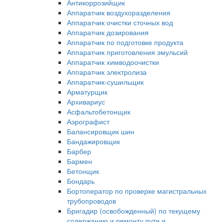
Антикоррозийщик
Аппаратчик воздухоразделения
Аппаратчик очистки сточных вод
Аппаратчик дозирования
Аппаратчик по подготовке продукта
Аппаратчик приготовления эмульсий
Аппаратчик химводоочистки
Аппаратчик электролиза
Аппаратчик-сушильщик
Арматурщик
Архивариус
Асфальтобетонщик
Аэрографист
Балансировщик шин
Бандажировщик
Барбер
Бармен
Бетонщик
Бондарь
Бортоператор по проверке магистральных
трубопроводов
Бригадир (освобожденный) по текущему
содержанию и ремонту пути и