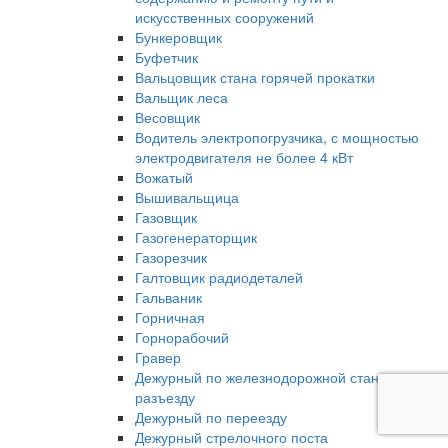
искусственных сооружений
Бункеровщик
Буфетчик
Вальцовщик стана горячей прокатки
Вальщик леса
Весовщик
Водитель электропогрузчика, с мощностью
электродвигателя не более 4 кВт
Вожатый
Вышивальщица
Газовщик
Газогенераторщик
Газорезчик
Галтовщик радиодеталей
Гальваник
Горничная
Горнорабочий
Гравер
Дежурный по железнодорожной станции,
разъезду
Дежурный по переезду
Дежурный стрелочного поста