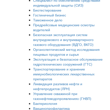
Специалист по обеспечению средствами
индивидуальной защиты (СИЗ)
Биотестирование
Гостиничный бизнес
Таможенное дело
Предрейсовые медицинские осмотры
водителей
Безопасная эксплуатация систем
внутридомового и внутриквартирного
газового оборудования (ВДГО, ВКГО)
Органолептический метод исследования
пищевых продуктов и сырья
Эксплуатация и безопасное обслуживание
гидротехнических сооружений (ГТС)
Транспортирование и хранение
иммунобиологических лекарственных
препаратов
Ликвидация разливов нефти и
нефтепродуктов (ЛРН)
Управление скважиной при
газонефтеводопроявлениях (ГНВП)
Бактериология
Вакцинопрофилактика