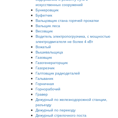
искусственных сооружений
Бункеровщик
Буфетчик
Вальцовщик стана горячей прокатки
Вальщик леса
Весовщик
Водитель электропогрузчика, с мощностью
электродвигателя не более 4 кВт
Вожатый
Вышивальщица
Газовщик
Газогенераторщик
Газорезчик
Галтовщик радиодеталей
Гальваник
Горничная
Горнорабочий
Гравер
Дежурный по железнодорожной станции,
разъезду
Дежурный по переезду
Дежурный стрелочного поста