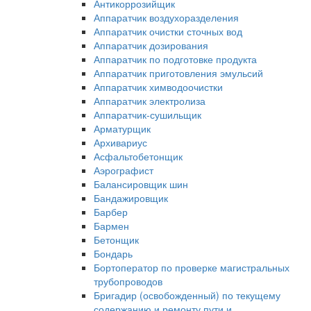
Антикоррозийщик
Аппаратчик воздухоразделения
Аппаратчик очистки сточных вод
Аппаратчик дозирования
Аппаратчик по подготовке продукта
Аппаратчик приготовления эмульсий
Аппаратчик химводоочистки
Аппаратчик электролиза
Аппаратчик-сушильщик
Арматурщик
Архивариус
Асфальтобетонщик
Аэрографист
Балансировщик шин
Бандажировщик
Барбер
Бармен
Бетонщик
Бондарь
Бортоператор по проверке магистральных
трубопроводов
Бригадир (освобожденный) по текущему
содержанию и ремонту пути и