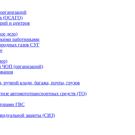
 организаций
тв (ОСАГО)
рий и центров
ое дело)
скими работниками
ородных газов СУГ
ие
нер)
й ЧОП (организаций)
ования
, ручной клади, багажа, почты, грузов
ртизе автомототранспортных средств (ТО)
аторами ГВС
ивидуальной защиты (СИЗ)