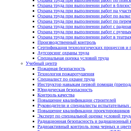
Охрана труда при выполнении работ по поис
Охрана труда при выполнении работ в близо
Охрана труда при выполнении работ на участ
Охрана труда при выполнении работ по валке
Охрана труда при выполнении работ по пере
Охрана труда при выполнении работ с ради
Охрана труда при выполнении работ с ручным
Охрана труда при выполнении работ в театра
Производственный контроль
Сертификация технологических процессов и п
Аутсорсинг охраны труда
Специальная оценка условий труда
Учебный центр
Пожарная безопасность
Технология пожаротушения
Специалист по охране труда
Инструктор навыкам первой помощи (препод
Юридическая безопасность
Контроль качества
Повышение квалификации строителей
Руководители и специалисты испытательных 
Повышение квалификации проектировщиков
Эксперт по специальной оценке условий тру
Радиационная безопасность и радиационный 
Радиоактивный контроль лома черных и цвет