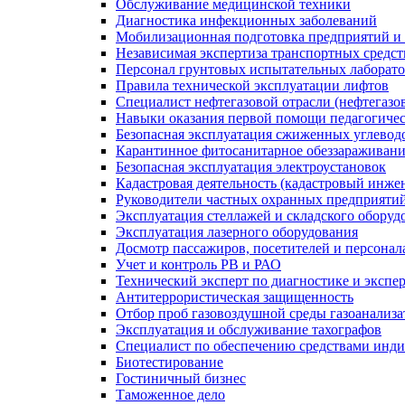
Обслуживание медицинской техники
Диагностика инфекционных заболеваний
Мобилизационная подготовка предприятий и
Независимая экспертиза транспортных средс
Персонал грунтовых испытательных лаборато
Правила технической эксплуатации лифтов
Специалист нефтегазовой отрасли (нефтегазов
Навыки оказания первой помощи педагогиче
Безопасная эксплуатация сжиженных углевод
Карантинное фитосанитарное обеззараживан
Безопасная эксплуатация электроустановок
Кадастровая деятельность (кадастровый инже
Руководители частных охранных предприяти
Эксплуатация стеллажей и складского оборуд
Эксплуатация лазерного оборудования
Досмотр пассажиров, посетителей и персонала
Учет и контроль РВ и РАО
Технический эксперт по диагностике и экспе
Антитеррористическая защищенность
Отбор проб газовоздушной среды газоанализ
Эксплуатация и обслуживание тахографов
Специалист по обеспечению средствами инд
Биотестирование
Гостиничный бизнес
Таможенное дело