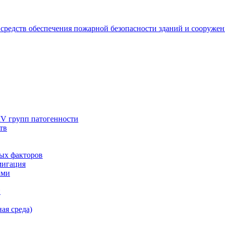
 средств обеспечения пожарной безопасности зданий и сооруже
IV групп патогенности
тв
ых факторов
мигация
ами
и
ая среда)