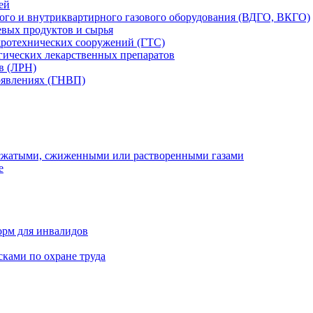
ей
вого и внутриквартирного газового оборудования (ВДГО, ВКГО)
вых продуктов и сырья
дротехнических сооружений (ГТС)
гических лекарственных препаратов
в (ЛРН)
оявлениях (ГНВП)
 сжатыми, сжиженными или растворенными газами
е
орм для инвалидов
ками по охране труда