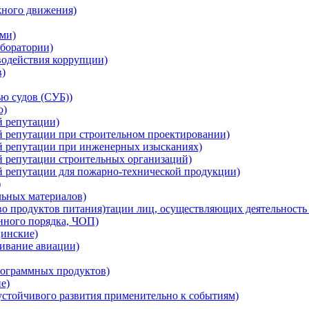
жного движения)
ми)
боратории)
водействия коррупции)
в)
ю судов (СУБ))
о)
й репутации)
й репутации при строительном проектировании)
ой репутации при инженерных изысканиях)
й репутации строительных организаций)
й репутации для пожарно-технической продукции)
)
льных материалов)
о продуктов питания)тации лиц, осуществляющих деятельность 
нного порядка, ЧОП)
инские)
ивание авиации)
ограммных продуктов)
е)
устойчивого развития применительно к событиям)