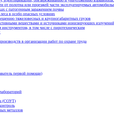
ку, идентификации, обезвреживанию и уничтожению взрывоопа
сти от полотна или проезжей части эксплуатируемых автомобил
ках с патогенным заражением почвы
 леса в особо опасных условиях
мещению тяжеловесных и крупногабаритных грузов
оактивными веществами и источниками ионизирующих излучени
 инструментом, в том числе с пиротехническим
х
роизводств в организации работ по охране труда
аватель первой помощи)
лабораторий
да (СОУТ)
контроль
ных металлов