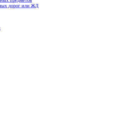
сных предметов
ьных дорог или ЖД
й