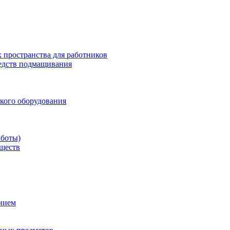
 пространства для работников
редств подмащивания
кого оборудования
аботы)
еществ
ением