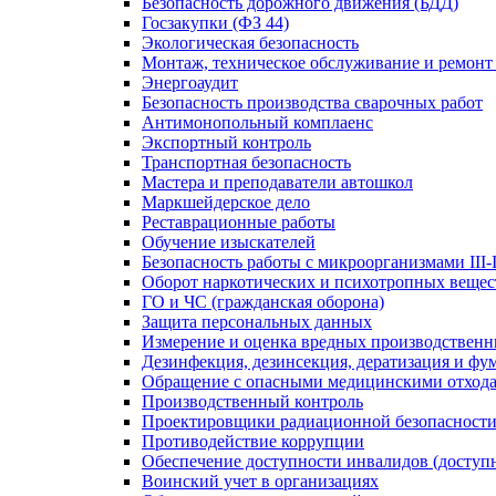
Безопасность дорожного движения (БДД)
Госзакупки (ФЗ 44)
Экологическая безопасность
Монтаж, техническое обслуживание и ремонт
Энергоаудит
Безопасность производства сварочных работ
Антимонопольный комплаенс
Экспортный контроль
Транспортная безопасность
Мастера и преподаватели автошкол
Маркшейдерское дело
Реставрационные работы
Обучение изыскателей
Безопасность работы с микроорганизмами III-
Оборот наркотических и психотропных вещес
ГО и ЧС (гражданская оборона)
Защита персональных данных
Измерение и оценка вредных производственн
Дезинфекция, дезинсекция, дератизация и фу
Обращение с опасными медицинскими отход
Производственный контроль
Проектировщики радиационной безопасност
Противодействие коррупции
Обеспечение доступности инвалидов (доступн
Воинский учет в организациях