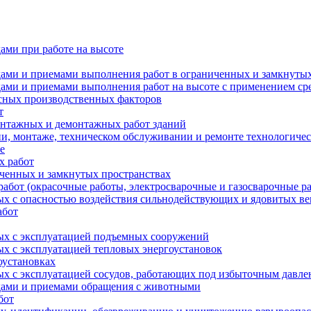
ами при работе на высоте
дами и приемами выполнения работ в ограниченных и замкнутых
одами и приемами выполнения работ на высоте с применением с
асных производственных факторов
т
онтажных и демонтажных работ зданий
и, монтаже, техническом обслуживании и ремонте технологичес
е
х работ
иченных и замкнутых пространствах
абот (окрасочные работы, электросварочные и газосварочные р
ых с опасностью воздействия сильнодействующих и ядовитых в
абот
ных с эксплуатацией подъемных сооружений
ых с эксплуатацией тепловых энергоустановок
оустановках
ых с эксплуатацией сосудов, работающих под избыточным давл
одами и приемами обращения с животными
бот