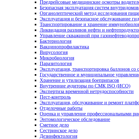
Предрейсовые медицинские осмотры водител
Безопасная эксплуатация систем внутридомо
Органолептический метод исследования пище
Эксплуатация и безопасное обслуживание ги
Транспортирование и хранение иммунобиоло
Ликвидация разливов нефти и нефтепродукто
Управление скважиной при газонефтеводопр
Бактериология
Вакцинопрофилактика
Вирусология
Микробиология
Паразитология
Эксплуатация, транспортировка баллонов со
Государственное и муниципальное управлени
Хранение и утилизация боеприпасов
Внутренние аудиторы по СМК ISO (ИСО)
Экспертиза временной нетрудоспособности
Пест-контроль
Эксплуатация, обслуживание и ремонт платф
Отделочные работы
Оценка и управление профессиональными рис
Энтомологическое обследование
Сметное дело
Сестринское дело
Дезинфектология