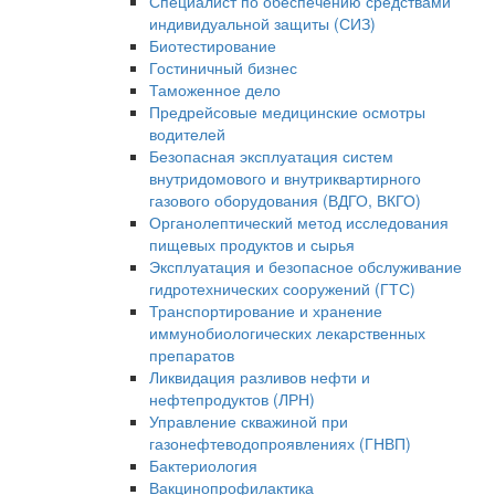
Специалист по обеспечению средствами
индивидуальной защиты (СИЗ)
Биотестирование
Гостиничный бизнес
Таможенное дело
Предрейсовые медицинские осмотры
водителей
Безопасная эксплуатация систем
внутридомового и внутриквартирного
газового оборудования (ВДГО, ВКГО)
Органолептический метод исследования
пищевых продуктов и сырья
Эксплуатация и безопасное обслуживание
гидротехнических сооружений (ГТС)
Транспортирование и хранение
иммунобиологических лекарственных
препаратов
Ликвидация разливов нефти и
нефтепродуктов (ЛРН)
Управление скважиной при
газонефтеводопроявлениях (ГНВП)
Бактериология
Вакцинопрофилактика