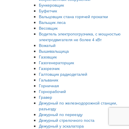
Бункеровщик
Буфетчик
Вальцовщик стана горячей прокатки
Вальщик леса
Весовщик
Водитель электропогрузчика, с мощностью
электродвигателя не более 4 кВт
Вожатый
Вышивальщица
Газовщик
Газогенераторщик
Газорезчик
Галтовщик радиодеталей
Гальваник
Горничная
Горнорабочий
Гравер
Дежурный по железнодорожной станции,
разъезду
Дежурный по переезду
Дежурный стрелочного поста
Дежурный у эскалатора