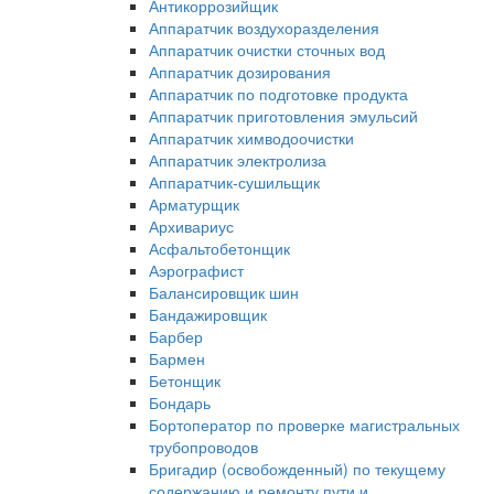
Антикоррозийщик
Аппаратчик воздухоразделения
Аппаратчик очистки сточных вод
Аппаратчик дозирования
Аппаратчик по подготовке продукта
Аппаратчик приготовления эмульсий
Аппаратчик химводоочистки
Аппаратчик электролиза
Аппаратчик-сушильщик
Арматурщик
Архивариус
Асфальтобетонщик
Аэрографист
Балансировщик шин
Бандажировщик
Барбер
Бармен
Бетонщик
Бондарь
Бортоператор по проверке магистральных
трубопроводов
Бригадир (освобожденный) по текущему
содержанию и ремонту пути и