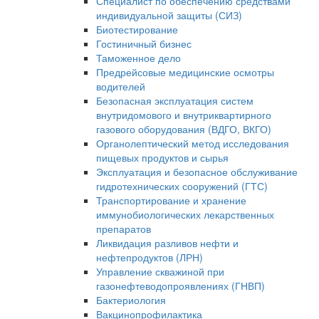
Специалист по обеспечению средствами
индивидуальной защиты (СИЗ)
Биотестирование
Гостиничный бизнес
Таможенное дело
Предрейсовые медицинские осмотры
водителей
Безопасная эксплуатация систем
внутридомового и внутриквартирного
газового оборудования (ВДГО, ВКГО)
Органолептический метод исследования
пищевых продуктов и сырья
Эксплуатация и безопасное обслуживание
гидротехнических сооружений (ГТС)
Транспортирование и хранение
иммунобиологических лекарственных
препаратов
Ликвидация разливов нефти и
нефтепродуктов (ЛРН)
Управление скважиной при
газонефтеводопроявлениях (ГНВП)
Бактериология
Вакцинопрофилактика