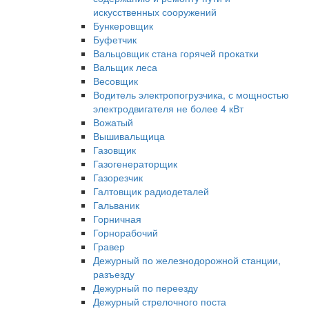
искусственных сооружений
Бункеровщик
Буфетчик
Вальцовщик стана горячей прокатки
Вальщик леса
Весовщик
Водитель электропогрузчика, с мощностью
электродвигателя не более 4 кВт
Вожатый
Вышивальщица
Газовщик
Газогенераторщик
Газорезчик
Галтовщик радиодеталей
Гальваник
Горничная
Горнорабочий
Гравер
Дежурный по железнодорожной станции,
разъезду
Дежурный по переезду
Дежурный стрелочного поста