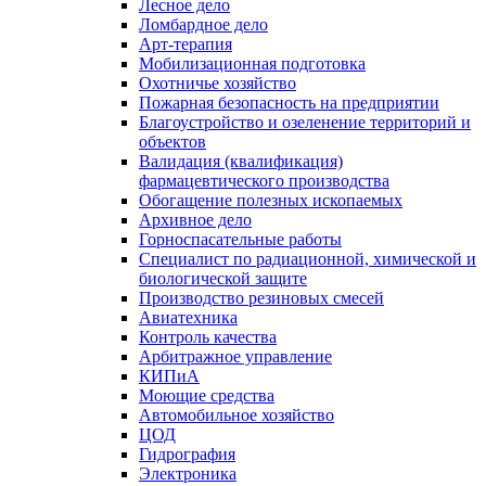
Лесное дело
Ломбардное дело
Арт-терапия
Мобилизационная подготовка
Охотничье хозяйство
Пожарная безопасность на предприятии
Благоустройство и озеленение территорий и
объектов
Валидация (квалификация)
фармацевтического производства
Обогащение полезных ископаемых
Архивное дело
Горноспасательные работы
Специалист по радиационной, химической и
биологической защите
Производство резиновых смесей
Авиатехника
Контроль качества
Арбитражное управление
КИПиА
Моющие средства
Автомобильное хозяйство
ЦОД
Гидрография
Электроника