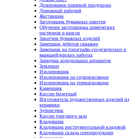
Дозировщик пищевой продукции
Дорожный рабочий
Жестянщик
Заготовщик бумажных пакетов
Обучение заготовщика химических
растворов и красок
Закатчик бумажных изделий
Замерщик дебитов скважин
Замерщик на топографо-геодезических и
маркшейдерских работах
Зарядчик холодильных аппаратов
Землекоп
Изолировщик
Изолировщик на гидроизоляции
Изолировщик на термоизоляции
Каменщик
Кассир билетный
Изготовитель художественных изделий из
керамики
Зуборезчик
Кассир торгового зала
Кладовщик
Кладовщик инструментальной кладовой
Кладовщик склада спецпродукции