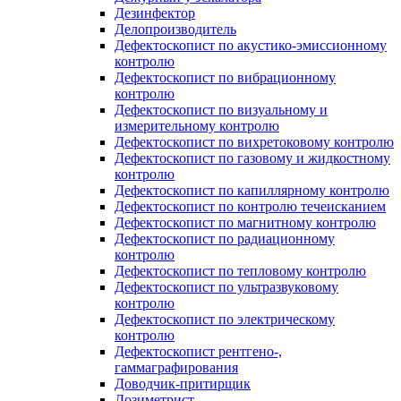
Дезинфектор
Делопроизводитель
Дефектоскопист по акустико-эмиссионному
контролю
Дефектоскопист по вибрационному
контролю
Дефектоскопист по визуальному и
измерительному контролю
Дефектоскопист по вихретоковому контролю
Дефектоскопист по газовому и жидкостному
контролю
Дефектоскопист по капиллярному контролю
Дефектоскопист по контролю течеисканием
Дефектоскопист по магнитному контролю
Дефектоскопист по радиационному
контролю
Дефектоскопист по тепловому контролю
Дефектоскопист по ультразвуковому
контролю
Дефектоскопист по электрическому
контролю
Дефектоскопист рентгено-,
гаммаграфирования
Доводчик-притирщик
Дозиметрист