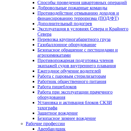
Способы проведения швартовных операций
Добровольные пожарные команды
Противодействие отмыванию доходов и
финансированию терроризма (ПОД/ФТ)
Дополнительный подогрев
Эксплуатация в условиях Севера и Крайнего
Севера
Перевозка крупногабаритного груза
Газобаллонное оборудование
Безопасное обращение с пестицидами и
агрохимикатами
Противопожарная подготовка членов
экипажей судов внутреннего плавания
Ежегодное обучение водителей
Работа с паровым стерилизаторам
Работник общественного питания
Работа пищеблоков
Работа при эксплуатации прачечного
оборудования
Установка и активация блоков СКЗИ
тахографа
Защитное вождение
Безопасное зимнее вождение
Рабочие профессии
Авербандщик