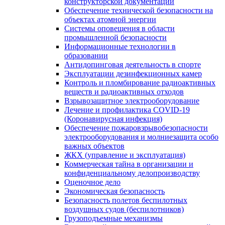
конструкторской документации
Обеспечение технической безопасности на
объектах атомной энергии
Системы оповещения в области
промышленной безопасности
Информационные технологии в
образовании
Антидопинговая деятельность в спорте
Эксплуатации дезинфекционных камер
Контроль и пломбирование радиоактивных
веществ и радиоактивных отходов
Взрывозащитное электрооборудование
Лечение и профилактика COVID-19
(Коронавирусная инфекция)
Обеспечение пожаровзрывобезопасности
электрооборудования и молниезащита особо
важных объектов
ЖКХ (управление и эксплуатация)
Коммерческая тайна в организации и
конфиденциальному делопроизводству
Оценочное дело
Экономическая безопасность
Безопасность полетов беспилотных
воздушных судов (беспилотников)
Грузоподъемные механизмы