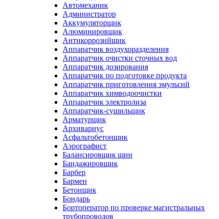
Автомеханик
Администратор
Аккумуляторщик
Алюминировщик
Антикоррозийщик
Аппаратчик воздухоразделения
Аппаратчик очистки сточных вод
Аппаратчик дозирования
Аппаратчик по подготовке продукта
Аппаратчик приготовления эмульсий
Аппаратчик химводоочистки
Аппаратчик электролиза
Аппаратчик-сушильщик
Арматурщик
Архивариус
Асфальтобетонщик
Аэрографист
Балансировщик шин
Бандажировщик
Барбер
Бармен
Бетонщик
Бондарь
Бортоператор по проверке магистральных
трубопроводов