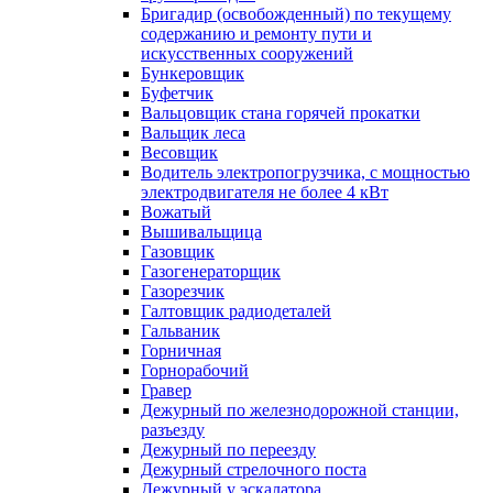
Бригадир (освобожденный) по текущему
содержанию и ремонту пути и
искусственных сооружений
Бункеровщик
Буфетчик
Вальцовщик стана горячей прокатки
Вальщик леса
Весовщик
Водитель электропогрузчика, с мощностью
электродвигателя не более 4 кВт
Вожатый
Вышивальщица
Газовщик
Газогенераторщик
Газорезчик
Галтовщик радиодеталей
Гальваник
Горничная
Горнорабочий
Гравер
Дежурный по железнодорожной станции,
разъезду
Дежурный по переезду
Дежурный стрелочного поста
Дежурный у эскалатора