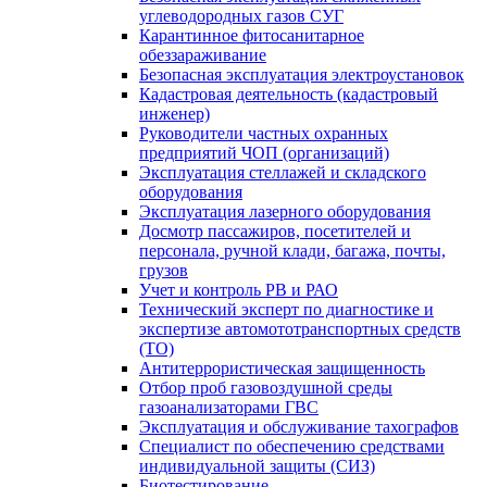
углеводородных газов СУГ
Карантинное фитосанитарное
обеззараживание
Безопасная эксплуатация электроустановок
Кадастровая деятельность (кадастровый
инженер)
Руководители частных охранных
предприятий ЧОП (организаций)
Эксплуатация стеллажей и складского
оборудования
Эксплуатация лазерного оборудования
Досмотр пассажиров, посетителей и
персонала, ручной клади, багажа, почты,
грузов
Учет и контроль РВ и РАО
Технический эксперт по диагностике и
экспертизе автомототранспортных средств
(ТО)
Антитеррористическая защищенность
Отбор проб газовоздушной среды
газоанализаторами ГВС
Эксплуатация и обслуживание тахографов
Специалист по обеспечению средствами
индивидуальной защиты (СИЗ)
Биотестирование