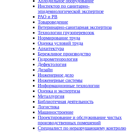
Холодильное оборудование
Инспектор по санитарно-
эпидемиологической экспертизе
РАО и РВ
Товароведение
Ветеринарно-санитарная экспертиза
Технологии грузоперевозок
Нормирование труда
Оценка условий труда
Архитектура
Бережливое производство
Гидрометеорология
Дефектология
Дизайн
Инженерное дело
Инженерные системы
Информационные технологии
Оценка и экспертиза
Металлургия
Библиотечная деятельность
Логистика
Машиностроение
Проектирование и обслуживание чистых
производственных помещений
Специалист по неразрушающему контролю