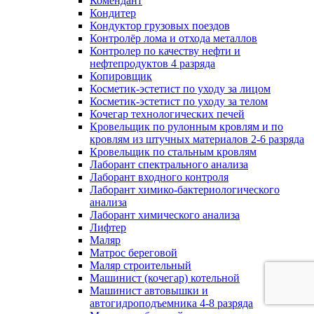
Комендант
Кондитер
Кондуктор грузовых поездов
Контролёр лома и отхода металлов
Контролер по качеству нефти и
нефтепродуктов 4 разряда
Копировщик
Косметик-эстетист по уходу за лицом
Косметик-эстетист по уходу за телом
Кочегар технологических печей
Кровельщик по рулонным кровлям и по
кровлям из штучных материалов 2-6 разряда
Кровельщик по стальным кровлям
Лаборант спектрального анализа
Лаборант входного контроля
Лаборант химико-бактериологического
анализа
Лаборант химического анализа
Лифтер
Маляр
Матрос береговой
Маляр строительный
Машинист (кочегар) котельной
Машинист автовышки и
автогидроподъемника 4-8 разряда