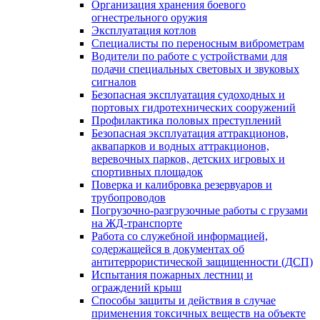
Организация хранения боевого
огнестрельного оружия
Эксплуатация котлов
Специалисты по переносным виброметрам
Водители по работе с устройствами для
подачи специальных световых и звуковых
сигналов
Безопасная эксплуатация судоходных и
портовых гидротехнических сооружений
Профилактика половых преступлений
Безопасная эксплуатация аттракционов,
аквапарков и водных аттракционов,
веревочных парков, детских игровых и
спортивных площадок
Поверка и калибровка резервуаров и
трубопроводов
Погрузочно-разгрузочные работы с грузами
на ЖД-транспорте
Работа со служебной информацией,
содержащейся в документах об
антитеррористической защищенности (ДСП)
Испытания пожарных лестниц и
ограждений крыш
Способы защиты и действия в случае
применения токсичных веществ на объекте