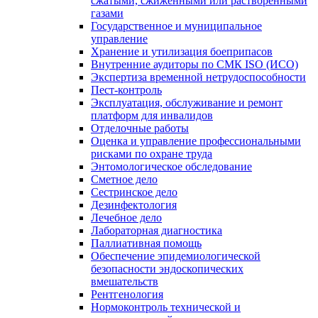
сжатыми, сжиженными или растворенными
газами
Государственное и муниципальное
управление
Хранение и утилизация боеприпасов
Внутренние аудиторы по СМК ISO (ИСО)
Экспертиза временной нетрудоспособности
Пест-контроль
Эксплуатация, обслуживание и ремонт
платформ для инвалидов
Отделочные работы
Оценка и управление профессиональными
рисками по охране труда
Энтомологическое обследование
Сметное дело
Сестринское дело
Дезинфектология
Лечебное дело
Лабораторная диагностика
Паллиативная помощь
Обеспечение эпидемиологической
безопасности эндоскопических
вмешательств
Рентгенология
Нормоконтроль технической и