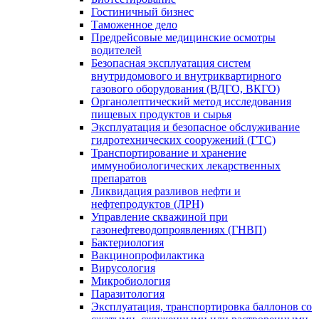
Гостиничный бизнес
Таможенное дело
Предрейсовые медицинские осмотры
водителей
Безопасная эксплуатация систем
внутридомового и внутриквартирного
газового оборудования (ВДГО, ВКГО)
Органолептический метод исследования
пищевых продуктов и сырья
Эксплуатация и безопасное обслуживание
гидротехнических сооружений (ГТС)
Транспортирование и хранение
иммунобиологических лекарственных
препаратов
Ликвидация разливов нефти и
нефтепродуктов (ЛРН)
Управление скважиной при
газонефтеводопроявлениях (ГНВП)
Бактериология
Вакцинопрофилактика
Вирусология
Микробиология
Паразитология
Эксплуатация, транспортировка баллонов со