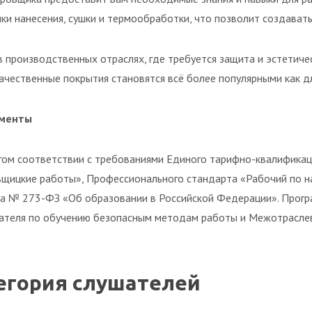
ки нанесения, сушки и термообработки, что позволит создават
 производственных отраслях, где требуется защита и эстетиче
чественные покрытия становятся всё более популярными как дл
ументы
гом соответствии с требованиями Единого тарифно-квалификаци
вщицкие работы», Профессионального стандарта «Рабочий по 
на № 273-ФЗ «Об образовании в Российской Федерации». Програ
ателя по обучению безопасным методам работы и Межотраслев
егория слушателей