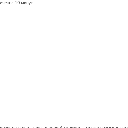
ечение 10 минут.
ровщика предоставит вам необходимые знания и навыки для ра