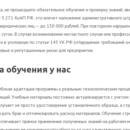
а, не прошедшего обязательное обучение и проверку знаний, яв
ье 5.27.1 КоАП РФ, это влечет наложение административного ш
а юридических лиц — до 130 000 рублей. При повторном наруше
 суток. В случае возникновения несчастного случая или профес
и в уголовную по статье 143 УК РФ («Нарушение требований ох
овые и репутационные риски для предприятия.
 обучения у нас
бокая адаптация программы к реальным технологическим процес
кций. Учебные материалы постоянно актуализируются с учетом
олучает не просто удостоверение установленного образца, а с
дать брак и оптимизировать расход материалов. Обучение стро
еспечивает прямое применение полученных знаний на рабочем ме
овышению ее конкурентоспособности за счет качественного за