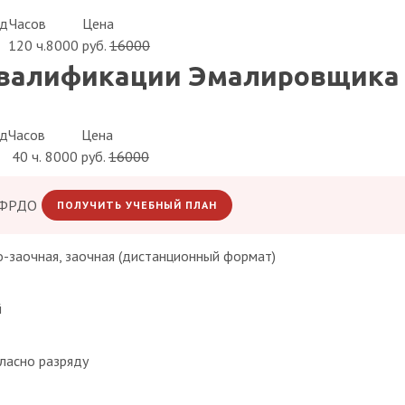
яд
Часов
Цена
120 ч.
8000 руб.
16000
алификации Эмалировщика 2-
яд
Часов
Цена
40 ч.
8000 руб.
16000
 ФРДО
ПОЛУЧИТЬ УЧЕБНЫЙ ПЛАН
о-заочная, заочная (дистанционный формат)
й
ласно разряду