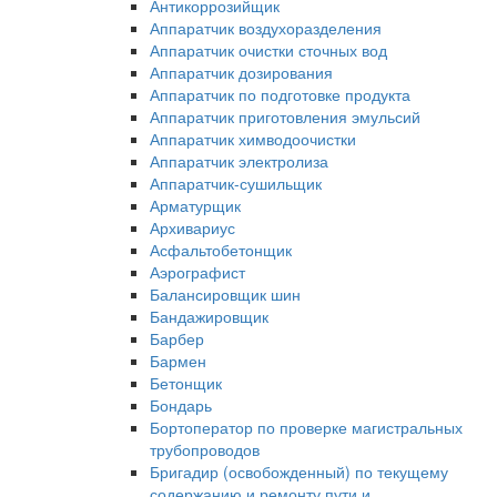
Антикоррозийщик
Аппаратчик воздухоразделения
Аппаратчик очистки сточных вод
Аппаратчик дозирования
Аппаратчик по подготовке продукта
Аппаратчик приготовления эмульсий
Аппаратчик химводоочистки
Аппаратчик электролиза
Аппаратчик-сушильщик
Арматурщик
Архивариус
Асфальтобетонщик
Аэрографист
Балансировщик шин
Бандажировщик
Барбер
Бармен
Бетонщик
Бондарь
Бортоператор по проверке магистральных
трубопроводов
Бригадир (освобожденный) по текущему
содержанию и ремонту пути и