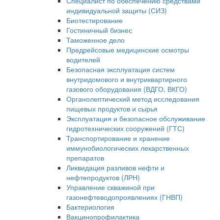
Специалист по обеспечению средствами
индивидуальной защиты (СИЗ)
Биотестирование
Гостиничный бизнес
Таможенное дело
Предрейсовые медицинские осмотры
водителей
Безопасная эксплуатация систем
внутридомового и внутриквартирного
газового оборудования (ВДГО, ВКГО)
Органолептический метод исследования
пищевых продуктов и сырья
Эксплуатация и безопасное обслуживание
гидротехнических сооружений (ГТС)
Транспортирование и хранение
иммунобиологических лекарственных
препаратов
Ликвидация разливов нефти и
нефтепродуктов (ЛРН)
Управление скважиной при
газонефтеводопроявлениях (ГНВП)
Бактериология
Вакцинопрофилактика