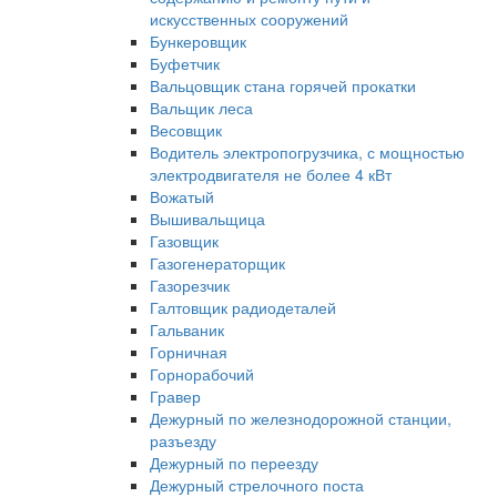
искусственных сооружений
Бункеровщик
Буфетчик
Вальцовщик стана горячей прокатки
Вальщик леса
Весовщик
Водитель электропогрузчика, с мощностью
электродвигателя не более 4 кВт
Вожатый
Вышивальщица
Газовщик
Газогенераторщик
Газорезчик
Галтовщик радиодеталей
Гальваник
Горничная
Горнорабочий
Гравер
Дежурный по железнодорожной станции,
разъезду
Дежурный по переезду
Дежурный стрелочного поста