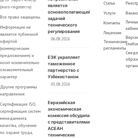
Статьи
Реест
является
(euro-register.ru)
основополагающей
Услуги
Вакан
Все права защищены.
задачей
Личны
Контакты
технического
Информация не
кабин
регулирования
Лицензии
является публичной
Верси
06.08.2026
офертой
Технические
слабо
регламенты
(коммерческим
Сведе
предложением) и
ЕЭК укрепляет
образ
носит исключительно
таможенное
орган
ознакомительный
партнерство с
характер
Узбекистаном
05.08.2026
Другие программы
направления:
Евразийская
Сертификация ISO,
экономическая
сертификация систем
комиссия обсудила
менеджмента
с представителями
качества, обучение
АСЕАН
по охране труда,
технические