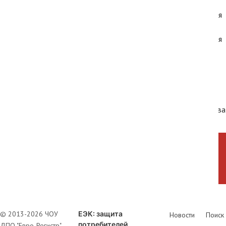
ах, с которым Союз заключил или планирует в ближайшее время
таллургическая продукция, произведенная в ЕАЭС, пользуется
и третьих стран), Вьетнаме (1,1%) и Израиле (0,6%), продукция
0,6%) и Сербии (0,5%), продукция целлюлозно-бумажной
%).
лашений в настоящее время зафиксирована в целом
рабатывающей промышленности.
рамках доклада определены перспективные для сотрудничества
ечни продукции.
© 2013-2026 ЧОУ
ЕЭК: защита
Новости
Поиск
потребителей
ДПО "Евро-Регистр"