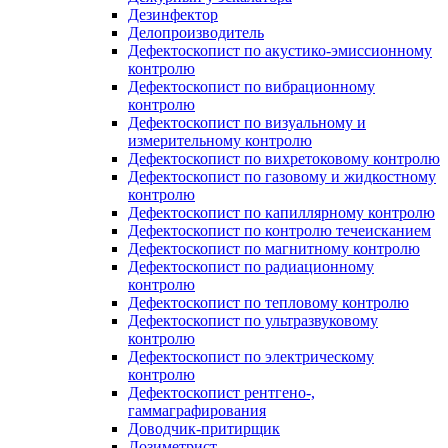
Дезинфектор
Делопроизводитель
Дефектоскопист по акустико-эмиссионному
контролю
Дефектоскопист по вибрационному
контролю
Дефектоскопист по визуальному и
измерительному контролю
Дефектоскопист по вихретоковому контролю
Дефектоскопист по газовому и жидкостному
контролю
Дефектоскопист по капиллярному контролю
Дефектоскопист по контролю течеисканием
Дефектоскопист по магнитному контролю
Дефектоскопист по радиационному
контролю
Дефектоскопист по тепловому контролю
Дефектоскопист по ультразвуковому
контролю
Дефектоскопист по электрическому
контролю
Дефектоскопист рентгено-,
гаммаграфирования
Доводчик-притирщик
Дозиметрист