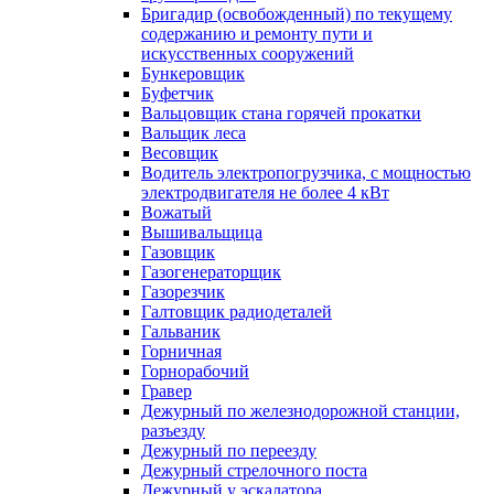
Бригадир (освобожденный) по текущему
содержанию и ремонту пути и
искусственных сооружений
Бункеровщик
Буфетчик
Вальцовщик стана горячей прокатки
Вальщик леса
Весовщик
Водитель электропогрузчика, с мощностью
электродвигателя не более 4 кВт
Вожатый
Вышивальщица
Газовщик
Газогенераторщик
Газорезчик
Галтовщик радиодеталей
Гальваник
Горничная
Горнорабочий
Гравер
Дежурный по железнодорожной станции,
разъезду
Дежурный по переезду
Дежурный стрелочного поста
Дежурный у эскалатора