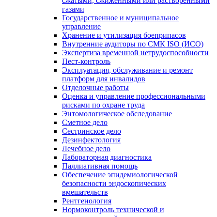
сжатыми, сжиженными или растворенными
газами
Государственное и муниципальное
управление
Хранение и утилизация боеприпасов
Внутренние аудиторы по СМК ISO (ИСО)
Экспертиза временной нетрудоспособности
Пест-контроль
Эксплуатация, обслуживание и ремонт
платформ для инвалидов
Отделочные работы
Оценка и управление профессиональными
рисками по охране труда
Энтомологическое обследование
Сметное дело
Сестринское дело
Дезинфектология
Лечебное дело
Лабораторная диагностика
Паллиативная помощь
Обеспечение эпидемиологической
безопасности эндоскопических
вмешательств
Рентгенология
Нормоконтроль технической и