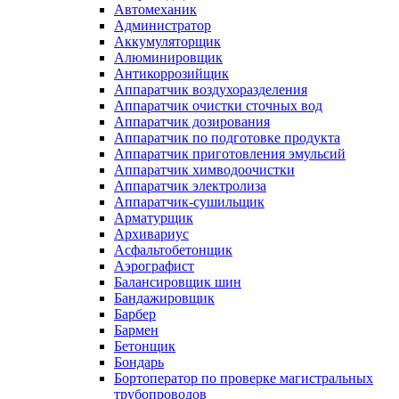
Автомеханик
Администратор
Аккумуляторщик
Алюминировщик
Антикоррозийщик
Аппаратчик воздухоразделения
Аппаратчик очистки сточных вод
Аппаратчик дозирования
Аппаратчик по подготовке продукта
Аппаратчик приготовления эмульсий
Аппаратчик химводоочистки
Аппаратчик электролиза
Аппаратчик-сушильщик
Арматурщик
Архивариус
Асфальтобетонщик
Аэрографист
Балансировщик шин
Бандажировщик
Барбер
Бармен
Бетонщик
Бондарь
Бортоператор по проверке магистральных
трубопроводов