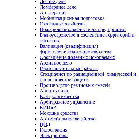
Лесное дело
Ломбардное дело
Арт-терапия
Мобилизационная подготовка
Охотничье хозяйство
Пожарная безопасность на предприятии
Благоустройство и озеленение территорий и
объектов
Валидация (квалификация)
фармацевтического производства
Обогащение полезных ископаемых
Архивное дело
Горноспасательные работы
Специалист по радиационной, химической и
биологической защите
Производство резиновых смесей
Авиатехника
Контроль качества
Арбитражное управление
КИПиА
Моющие средства
Автомобильное хозяйство
ЦОД
Гидрография
Электроника