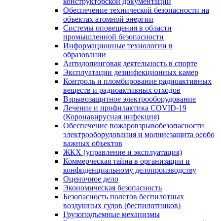
конструкторской документации
Обеспечение технической безопасности на
объектах атомной энергии
Системы оповещения в области
промышленной безопасности
Информационные технологии в
образовании
Антидопинговая деятельность в спорте
Эксплуатации дезинфекционных камер
Контроль и пломбирование радиоактивных
веществ и радиоактивных отходов
Взрывозащитное электрооборудование
Лечение и профилактика COVID-19
(Коронавирусная инфекция)
Обеспечение пожаровзрывобезопасности
электрооборудования и молниезащита особо
важных объектов
ЖКХ (управление и эксплуатация)
Коммерческая тайна в организации и
конфиденциальному делопроизводству
Оценочное дело
Экономическая безопасность
Безопасность полетов беспилотных
воздушных судов (беспилотников)
Грузоподъемные механизмы