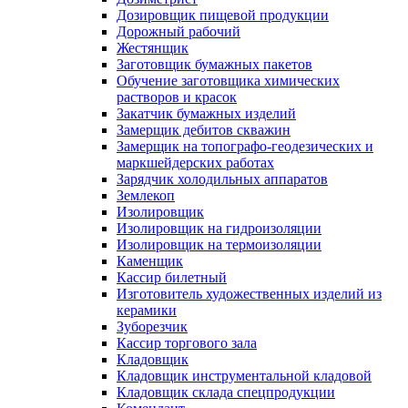
Дозировщик пищевой продукции
Дорожный рабочий
Жестянщик
Заготовщик бумажных пакетов
Обучение заготовщика химических
растворов и красок
Закатчик бумажных изделий
Замерщик дебитов скважин
Замерщик на топографо-геодезических и
маркшейдерских работах
Зарядчик холодильных аппаратов
Землекоп
Изолировщик
Изолировщик на гидроизоляции
Изолировщик на термоизоляции
Каменщик
Кассир билетный
Изготовитель художественных изделий из
керамики
Зуборезчик
Кассир торгового зала
Кладовщик
Кладовщик инструментальной кладовой
Кладовщик склада спецпродукции