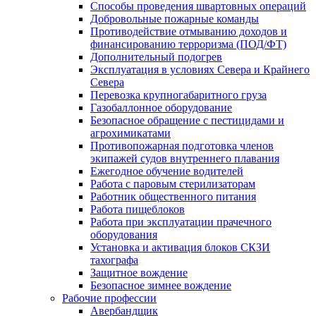
Способы проведения швартовных операций
Добровольные пожарные команды
Противодействие отмыванию доходов и
финансированию терроризма (ПОД/ФТ)
Дополнительный подогрев
Эксплуатация в условиях Севера и Крайнего
Севера
Перевозка крупногабаритного груза
Газобаллонное оборудование
Безопасное обращение с пестицидами и
агрохимикатами
Противопожарная подготовка членов
экипажей судов внутреннего плавания
Ежегодное обучение водителей
Работа с паровым стерилизаторам
Работник общественного питания
Работа пищеблоков
Работа при эксплуатации прачечного
оборудования
Установка и активация блоков СКЗИ
тахографа
Защитное вождение
Безопасное зимнее вождение
Рабочие профессии
Авербандщик