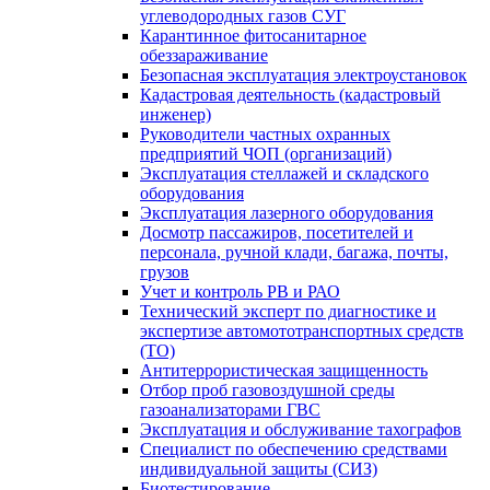
углеводородных газов СУГ
Карантинное фитосанитарное
обеззараживание
Безопасная эксплуатация электроустановок
Кадастровая деятельность (кадастровый
инженер)
Руководители частных охранных
предприятий ЧОП (организаций)
Эксплуатация стеллажей и складского
оборудования
Эксплуатация лазерного оборудования
Досмотр пассажиров, посетителей и
персонала, ручной клади, багажа, почты,
грузов
Учет и контроль РВ и РАО
Технический эксперт по диагностике и
экспертизе автомототранспортных средств
(ТО)
Антитеррористическая защищенность
Отбор проб газовоздушной среды
газоанализаторами ГВС
Эксплуатация и обслуживание тахографов
Специалист по обеспечению средствами
индивидуальной защиты (СИЗ)
Биотестирование