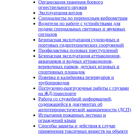
Организация хранения боевого
огнестрельного оружия
Эксплуатация котлов
Специалисты по переносным виброметрам
Водители по работе с устройствами для
подачи специальных световых и звуковых
сигналов
Безопасная эксплуатация судоходных и
портовых гидротехнических сооружений
Профилактика половых преступлений
Безопасная эксплуатация аттракционов,
аквапарков и водных аттракционов,
веревочных парков, детских игровых и
спортивных площадок
Поверка и калибровка резервуаров и
трубопроводов
Погрузочно-разгрузочные работы с грузами
на ЖД-транспорте
Работа со служебной информацией,
содержащейся в документах об
антитеррористической защищенности (ДСП)
Испытания пожарных лестниц и
ограждений крыш
Способы защиты и действия в случае
применения токсичных веществ на объекте