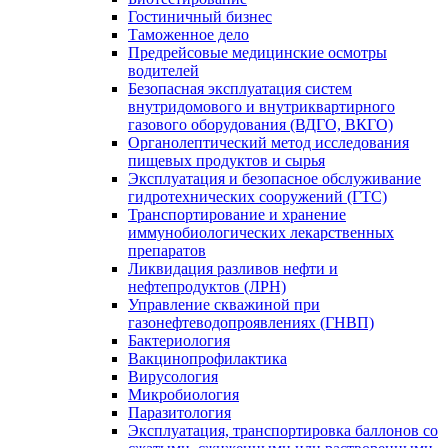
Гостиничный бизнес
Таможенное дело
Предрейсовые медицинские осмотры
водителей
Безопасная эксплуатация систем
внутридомового и внутриквартирного
газового оборудования (ВДГО, ВКГО)
Органолептический метод исследования
пищевых продуктов и сырья
Эксплуатация и безопасное обслуживание
гидротехнических сооружений (ГТС)
Транспортирование и хранение
иммунобиологических лекарственных
препаратов
Ликвидация разливов нефти и
нефтепродуктов (ЛРН)
Управление скважиной при
газонефтеводопроявлениях (ГНВП)
Бактериология
Вакцинопрофилактика
Вирусология
Микробиология
Паразитология
Эксплуатация, транспортировка баллонов со