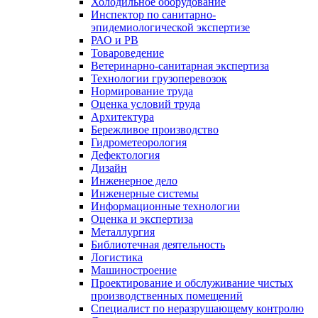
Холодильное оборудование
Инспектор по санитарно-
эпидемиологической экспертизе
РАО и РВ
Товароведение
Ветеринарно-санитарная экспертиза
Технологии грузоперевозок
Нормирование труда
Оценка условий труда
Архитектура
Бережливое производство
Гидрометеорология
Дефектология
Дизайн
Инженерное дело
Инженерные системы
Информационные технологии
Оценка и экспертиза
Металлургия
Библиотечная деятельность
Логистика
Машиностроение
Проектирование и обслуживание чистых
производственных помещений
Специалист по неразрушающему контролю