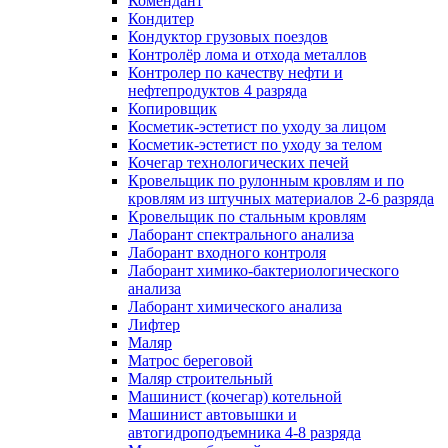
Комендант
Кондитер
Кондуктор грузовых поездов
Контролёр лома и отхода металлов
Контролер по качеству нефти и
нефтепродуктов 4 разряда
Копировщик
Косметик-эстетист по уходу за лицом
Косметик-эстетист по уходу за телом
Кочегар технологических печей
Кровельщик по рулонным кровлям и по
кровлям из штучных материалов 2-6 разряда
Кровельщик по стальным кровлям
Лаборант спектрального анализа
Лаборант входного контроля
Лаборант химико-бактериологического
анализа
Лаборант химического анализа
Лифтер
Маляр
Матрос береговой
Маляр строительный
Машинист (кочегар) котельной
Машинист автовышки и
автогидроподъемника 4-8 разряда