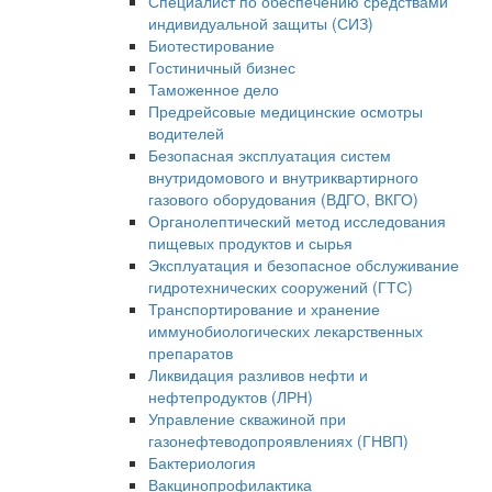
Специалист по обеспечению средствами
индивидуальной защиты (СИЗ)
Биотестирование
Гостиничный бизнес
Таможенное дело
Предрейсовые медицинские осмотры
водителей
Безопасная эксплуатация систем
внутридомового и внутриквартирного
газового оборудования (ВДГО, ВКГО)
Органолептический метод исследования
пищевых продуктов и сырья
Эксплуатация и безопасное обслуживание
гидротехнических сооружений (ГТС)
Транспортирование и хранение
иммунобиологических лекарственных
препаратов
Ликвидация разливов нефти и
нефтепродуктов (ЛРН)
Управление скважиной при
газонефтеводопроявлениях (ГНВП)
Бактериология
Вакцинопрофилактика