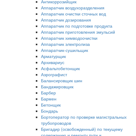
Антикоррозийщик
Аппаратчик воздухоразделения
Аппаратчик очистки сточных вод
Аппаратчик дозирования
Аппаратчик по подготовке продукта
Аппаратчик приготовления эмульсий
Аппаратчик химводоочистки
Аппаратчик электролиза
Аппаратчик-сушильщик
Арматурщик
Архивариус
Асфальтобетонщик
Аэрографист
Балансировщик шин
Бандажировщик
Барбер
Бармен
Бетонщик
Бондарь
Бортоператор по проверке магистральных
трубопроводов
Бригадир (освобожденный) по текущему
содержанию и ремонту пути и