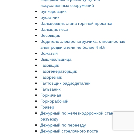
искусственных сооружений
Бункеровщик
Буфетчик
Вальцовщик стана горячей прокатки
Вальщик леса
Весовщик
Водитель электропогрузчика, с мощностью
электродвигателя не более 4 кВт
Вожатый
Вышивальщица
Газовщик
Газогенераторщик
Газорезчик
Галтовщик радиодеталей
Гальваник
Горничная
Горнорабочий
Гравер
Дежурный по железнодорожной станции,
разъезду
Дежурный по переезду
Дежурный стрелочного поста