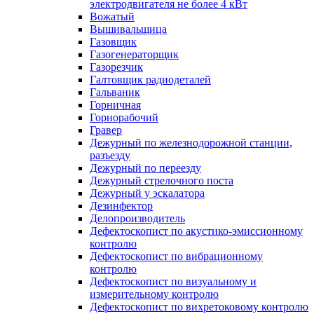
электродвигателя не более 4 кВт
Вожатый
Вышивальщица
Газовщик
Газогенераторщик
Газорезчик
Галтовщик радиодеталей
Гальваник
Горничная
Горнорабочий
Гравер
Дежурный по железнодорожной станции,
разъезду
Дежурный по переезду
Дежурный стрелочного поста
Дежурный у эскалатора
Дезинфектор
Делопроизводитель
Дефектоскопист по акустико-эмиссионному
контролю
Дефектоскопист по вибрационному
контролю
Дефектоскопист по визуальному и
измерительному контролю
Дефектоскопист по вихретоковому контролю