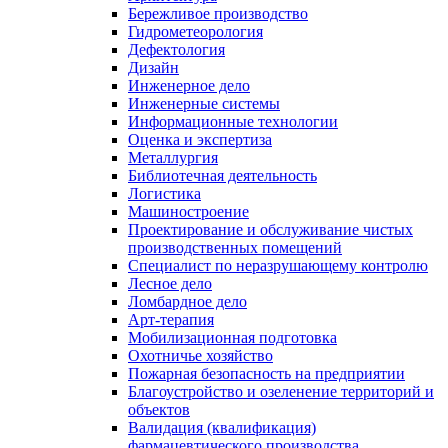
Бережливое производство
Гидрометеорология
Дефектология
Дизайн
Инженерное дело
Инженерные системы
Информационные технологии
Оценка и экспертиза
Металлургия
Библиотечная деятельность
Логистика
Машиностроение
Проектирование и обслуживание чистых
производственных помещений
Специалист по неразрушающему контролю
Лесное дело
Ломбардное дело
Арт-терапия
Мобилизационная подготовка
Охотничье хозяйство
Пожарная безопасность на предприятии
Благоустройство и озеленение территорий и
объектов
Валидация (квалификация)
фармацевтического производства