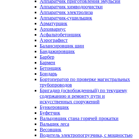
Аппаратчик приготовления эмульсий
Аппаратчик химводоочистки
Аппаратчик электролиза
Аппаратчик-сушильщик
Арматурщик
Архивариус
Асфальтобетонщик
Аэрографист
Балансировщик шин
Бандажировщик
Барбер
Бармен
Бетонщик
Бондарь
Бортоператор по проверке магистральных
трубопроводов
Бригадир (освобожденный) по текущему
содержанию и ремонту пути и
искусственных сооружений
Бункеровщик
Буфетчик
Вальцовщик стана горячей прокатки
Вальщик леса
Весовщик
Водитель электропогрузчика, с мощностью