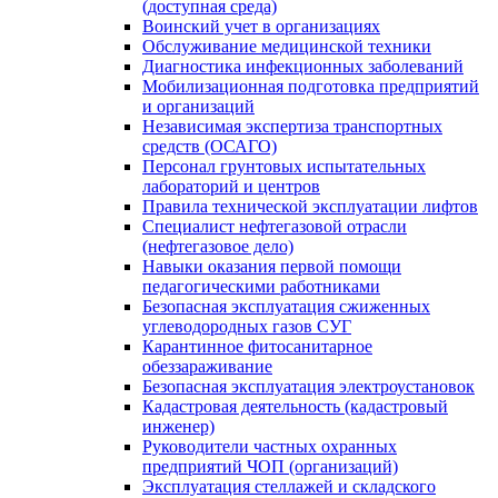
(доступная среда)
Воинский учет в организациях
Обслуживание медицинской техники
Диагностика инфекционных заболеваний
Мобилизационная подготовка предприятий
и организаций
Независимая экспертиза транспортных
средств (ОСАГО)
Персонал грунтовых испытательных
лабораторий и центров
Правила технической эксплуатации лифтов
Специалист нефтегазовой отрасли
(нефтегазовое дело)
Навыки оказания первой помощи
педагогическими работниками
Безопасная эксплуатация сжиженных
углеводородных газов СУГ
Карантинное фитосанитарное
обеззараживание
Безопасная эксплуатация электроустановок
Кадастровая деятельность (кадастровый
инженер)
Руководители частных охранных
предприятий ЧОП (организаций)
Эксплуатация стеллажей и складского