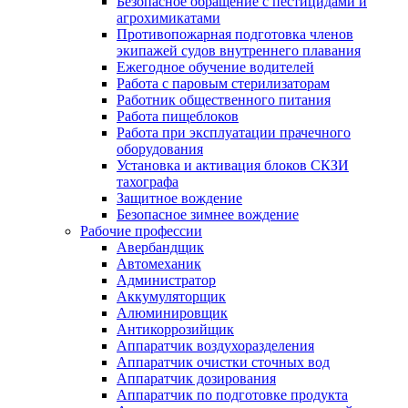
Безопасное обращение с пестицидами и
агрохимикатами
Противопожарная подготовка членов
экипажей судов внутреннего плавания
Ежегодное обучение водителей
Работа с паровым стерилизаторам
Работник общественного питания
Работа пищеблоков
Работа при эксплуатации прачечного
оборудования
Установка и активация блоков СКЗИ
тахографа
Защитное вождение
Безопасное зимнее вождение
Рабочие профессии
Авербандщик
Автомеханик
Администратор
Аккумуляторщик
Алюминировщик
Антикоррозийщик
Аппаратчик воздухоразделения
Аппаратчик очистки сточных вод
Аппаратчик дозирования
Аппаратчик по подготовке продукта