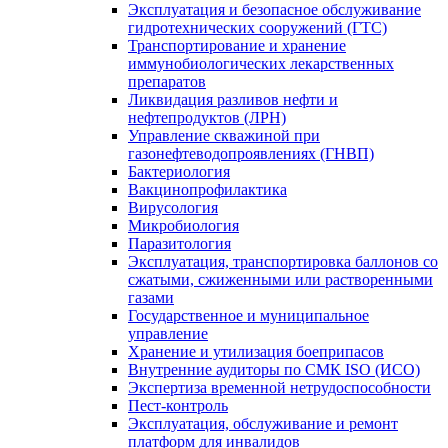
Эксплуатация и безопасное обслуживание
гидротехнических сооружений (ГТС)
Транспортирование и хранение
иммунобиологических лекарственных
препаратов
Ликвидация разливов нефти и
нефтепродуктов (ЛРН)
Управление скважиной при
газонефтеводопроявлениях (ГНВП)
Бактериология
Вакцинопрофилактика
Вирусология
Микробиология
Паразитология
Эксплуатация, транспортировка баллонов со
сжатыми, сжиженными или растворенными
газами
Государственное и муниципальное
управление
Хранение и утилизация боеприпасов
Внутренние аудиторы по СМК ISO (ИСО)
Экспертиза временной нетрудоспособности
Пест-контроль
Эксплуатация, обслуживание и ремонт
платформ для инвалидов