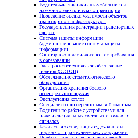
Водители-наставники автомобильного и
наземного электрического транспорта
Проведение оценки уязвимости объектов
транспортной инфраструктуры
Государственная регистрации транспортных
средств
Система защиты информации
(администрирование системы защиты
информации)
Санитарно-эпидемиологические требования
в образовании
Электросветотехническое обеспечение
полетов (ЭСТОП)
Обслуживание стоматологического
оборудования
Организация хранения боевого
огнестрельного оружия
Эксплуатация котлов
Специалисты по переносным виброметрам
Водители по работе с устройствами для
подачи специальных световых и звуковых
сигналов
Безопасная эксплуатация судоходных и
портовых гидротехнических сооружений
Профилактика половых преступлений