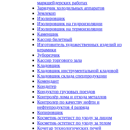
маркшейдерских работах
Зарядчик холодильных аппаратов
Землекоп
Изолировщик
Изолировщик на гидроизоляции
Изолировщик на термоизоляции
Каменщик
Кассир билетный
Изготовитель художественных изделий из
керамики
Зуборезчик
Кассир торгового зала
Кладовщик
Кладовщик инструментальной кладовой
Кладовщик склада спецпродукции
Комендант
Кондитер
Кондуктор грузовых поездов
Контролёр лома и отхода металлов
Контролер по качеству нефти и
нефтепродуктов 4 разряда
Копировщик
Косметик-эстетист по уходу за лицом
Косметик-эстетист по уходу за телом
Кочегар технологических печей