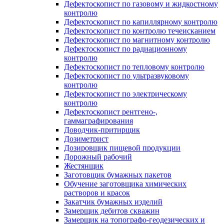
Дефектоскопист по газовому и жидкостному
контролю
Дефектоскопист по капиллярному контролю
Дефектоскопист по контролю течеисканием
Дефектоскопист по магнитному контролю
Дефектоскопист по радиационному
контролю
Дефектоскопист по тепловому контролю
Дефектоскопист по ультразвуковому
контролю
Дефектоскопист по электрическому
контролю
Дефектоскопист рентгено-,
гаммаграфирования
Доводчик-притирщик
Дозиметрист
Дозировщик пищевой продукции
Дорожный рабочий
Жестянщик
Заготовщик бумажных пакетов
Обучение заготовщика химических
растворов и красок
Закатчик бумажных изделий
Замерщик дебитов скважин
Замерщик на топографо-геодезических и