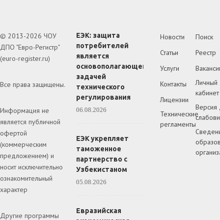
© 2013-2026 ЧОУ
ЕЭК: защита
Новости
Поиск
потребителей
ДПО "Евро-Регистр"
Статьи
Реестр
является
(euro-register.ru)
основополагающей
Услуги
Ваканси
задачей
Личный
Контакты
Все права защищены.
технического
кабинет
регулирования
Лицензии
Версия 
Информация не
06.08.2026
Технические
слабов
является публичной
регламенты
Сведен
офертой
ЕЭК укрепляет
образов
(коммерческим
таможенное
организ
предложением) и
партнерство с
носит исключительно
Узбекистаном
ознакомительный
05.08.2026
характер
Евразийская
Другие программы