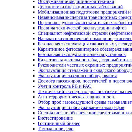
Обслуживание медицинской техники
Диагностика инфекционных заболеваний
Мобилизационная подготовка предприятий и
Независимая экспертиза транспортных средс
Персонал грунтовых испытательных лаборато
Правила технической эксплуатации лифтов
Специалист нефтегазовой отрасли (нефтегазов
Навыки оказания первой помощи педагогиче
Безопасная эксплуатация сжиженных углевод
Карантинное фитосанитарное обеззараживан
Безопасная эксплуатация электроустановок
Кадастровая деятельность (кадастровый инже
Руководители частных охранных предприяти
Эксплуатация стеллажей и складского оборуд
Эксплуатация лазерного оборудования
Досмотр пассажиров, посетителей и персонала
Учет и контроль РВ и РАО
Технический эксперт по диагностике и экспе
Антитеррористическая защищенность
Отбор проб газовоздушной среды газоанализ
Эксплуатация и обслуживание тахографов
Специалист по обеспечению средствами инд
Биотестирование
Гостиничный бизнес
Таможенное дело