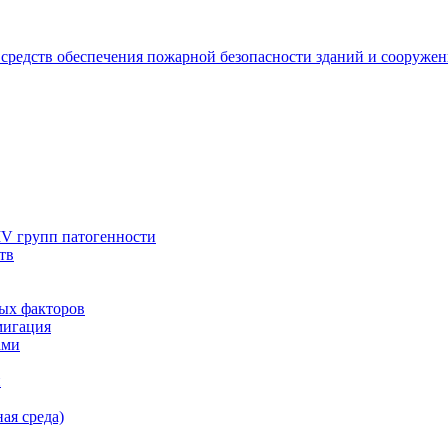
 средств обеспечения пожарной безопасности зданий и сооруже
IV групп патогенности
тв
ых факторов
мигация
ами
и
ая среда)