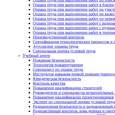
Охрана труда при выполнении работ по поис
Охрана труда при выполнении работ в близо
Охрана труда при выполнении работ на участ
Охрана труда при выполнении работ по валке
Охрана труда при выполнении работ по пере
Охрана труда при выполнении работ с ради
Охрана труда при выполнении работ с ручным
Охрана труда при выполнении работ в театра
Производственный контроль
Сертификация технологических процессов и п
Аутсорсинг охраны труда
Специальная оценка условий труда
Учебный центр
Пожарная безопасность
Технология пожаротушения
Специалист по охране труда
Инструктор навыкам первой помощи (препод
Юридическая безопасность
Контроль качества
Повышение квалификации строителей
Руководители и специалисты испытательных 
Повышение квалификации проектировщиков
Эксперт по специальной оценке условий тру
Радиационная безопасность и радиационный 
Радиоактивный контроль лома черных и цвет