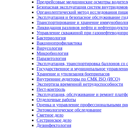
Предрейсовые медицинские осмотры водител
Безопасная эксплуатация систем внутридомо
Органолептический метод исследования пище
Эксплуатация и безопасное обслуживание ги
Транспортирование и хранение иммунобиоло
Ликвидация разливов нефти и нефтепродукто
Управление скважиной при газонефтеводопр
Бактериология
Вакцинопрофилактика
Вирусология
Микробиология
Паразитология
Эксплуатация, транспортировка баллонов со
Государственное и муниципальное управлени
Хранение и утилизация боеприпасов
Внутренние аудиторы по СМК ISO (ИСО)
Экспертиза временной нетрудоспособности
Пест-контроль
Эксплуатация, обслуживание и ремонт платф
Отделочные работы
Оценка и управление профессиональными рис
Энтомологическое обследование
Сметное дело
Сестринское дело
Дезинфектология