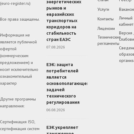
энергетических
(euro-register.ru)
рынков и
Услуги
Ваканси
евразийских
Личный
Контакты
Все права защищены.
транспортных
кабинет
коридоров на
Лицензии
Версия 
стабильность
Информация не
Технические
слабов
стран ЕАЭС
является публичной
регламенты
07.08.2026
Сведен
офертой
образов
(коммерческим
организ
предложением) и
ЕЭК: защита
носит исключительно
потребителей
ознакомительный
является
характер
основополагающей
задачей
технического
Другие программы
регулирования
направления:
06.08.2026
Сертификация ISO,
ЕЭК укрепляет
сертификация систем
таможенное