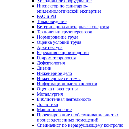
Холодильное оборудование
Инспектор по санитарно-
эпидемиологической экспертизе
РАО и РВ
Товароведение
Ветеринарно-санитарная экспертиза
Технологии грузоперевозок
Нормирование труда
Оценка условий труда
Архитектура
Бережливое производство
Гидрометеорология
Дефектология
Дизайн
Инженерное дело
Инженерные системы
Информационные технологии
Оценка и экспертиза
Металлургия
Библиотечная деятельность
Логистика
Машиностроение
Проектирование и обслуживание чистых
производственных помещений
Специалист по неразрушающему контролю