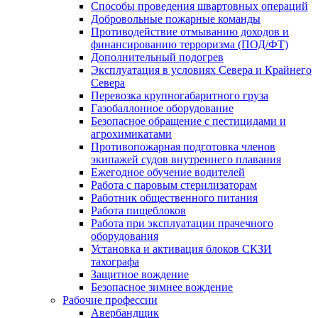
Способы проведения швартовных операций
Добровольные пожарные команды
Противодействие отмыванию доходов и
финансированию терроризма (ПОД/ФТ)
Дополнительный подогрев
Эксплуатация в условиях Севера и Крайнего
Севера
Перевозка крупногабаритного груза
Газобаллонное оборудование
Безопасное обращение с пестицидами и
агрохимикатами
Противопожарная подготовка членов
экипажей судов внутреннего плавания
Ежегодное обучение водителей
Работа с паровым стерилизаторам
Работник общественного питания
Работа пищеблоков
Работа при эксплуатации прачечного
оборудования
Установка и активация блоков СКЗИ
тахографа
Защитное вождение
Безопасное зимнее вождение
Рабочие профессии
Авербандщик