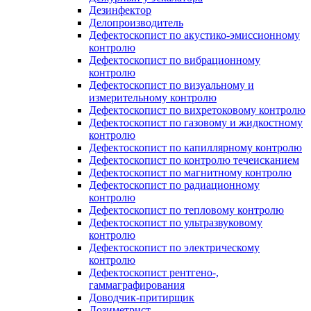
Дезинфектор
Делопроизводитель
Дефектоскопист по акустико-эмиссионному
контролю
Дефектоскопист по вибрационному
контролю
Дефектоскопист по визуальному и
измерительному контролю
Дефектоскопист по вихретоковому контролю
Дефектоскопист по газовому и жидкостному
контролю
Дефектоскопист по капиллярному контролю
Дефектоскопист по контролю течеисканием
Дефектоскопист по магнитному контролю
Дефектоскопист по радиационному
контролю
Дефектоскопист по тепловому контролю
Дефектоскопист по ультразвуковому
контролю
Дефектоскопист по электрическому
контролю
Дефектоскопист рентгено-,
гаммаграфирования
Доводчик-притирщик
Дозиметрист