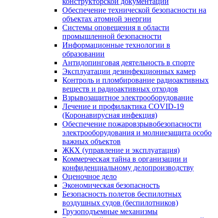
конструкторской документации
Обеспечение технической безопасности на
объектах атомной энергии
Системы оповещения в области
промышленной безопасности
Информационные технологии в
образовании
Антидопинговая деятельность в спорте
Эксплуатации дезинфекционных камер
Контроль и пломбирование радиоактивных
веществ и радиоактивных отходов
Взрывозащитное электрооборудование
Лечение и профилактика COVID-19
(Коронавирусная инфекция)
Обеспечение пожаровзрывобезопасности
электрооборудования и молниезащита особо
важных объектов
ЖКХ (управление и эксплуатация)
Коммерческая тайна в организации и
конфиденциальному делопроизводству
Оценочное дело
Экономическая безопасность
Безопасность полетов беспилотных
воздушных судов (беспилотников)
Грузоподъемные механизмы