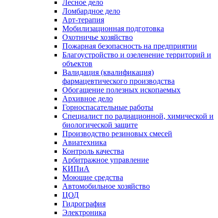
Лесное дело
Ломбардное дело
Арт-терапия
Мобилизационная подготовка
Охотничье хозяйство
Пожарная безопасность на предприятии
Благоустройство и озеленение территорий и
объектов
Валидация (квалификация)
фармацевтического производства
Обогащение полезных ископаемых
Архивное дело
Горноспасательные работы
Специалист по радиационной, химической и
биологической защите
Производство резиновых смесей
Авиатехника
Контроль качества
Арбитражное управление
КИПиА
Моющие средства
Автомобильное хозяйство
ЦОД
Гидрография
Электроника