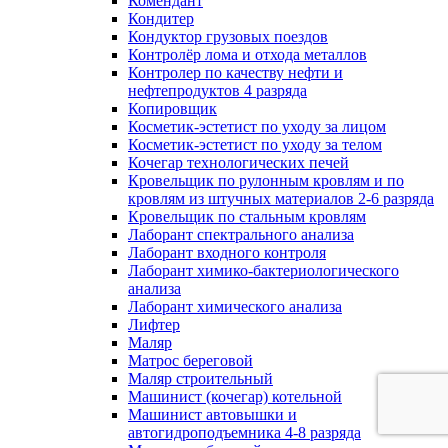
Комендант
Кондитер
Кондуктор грузовых поездов
Контролёр лома и отхода металлов
Контролер по качеству нефти и
нефтепродуктов 4 разряда
Копировщик
Косметик-эстетист по уходу за лицом
Косметик-эстетист по уходу за телом
Кочегар технологических печей
Кровельщик по рулонным кровлям и по
кровлям из штучных материалов 2-6 разряда
Кровельщик по стальным кровлям
Лаборант спектрального анализа
Лаборант входного контроля
Лаборант химико-бактериологического
анализа
Лаборант химического анализа
Лифтер
Маляр
Матрос береговой
Маляр строительный
Машинист (кочегар) котельной
Машинист автовышки и
автогидроподъемника 4-8 разряда