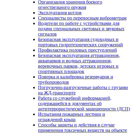
Организация хранения боевого
огнестрельного оружия
Эксплуатация котлов
Специалисты по переносным виброметрам
Водители по работе с устройствами для
подачи специальных световых и звуковых
сигналов
Безопасная эксплуатация судоходных и
портовых гидротехнических сооружений
Профилактика половых преступлений
Безопасная эксплуатация аттракционов,
аквапарков и водных аттракционов,
веревочных парков, детских игровых и
спортивных площадок
Поверка и калибровка резервуаров и
трубопроводов
Погрузочно-разгрузочные работы с грузами
на ЖД-транспорте
Работа со служебной информацией,
содержащейся в документах об
антитеррористической защищенности (ДСП)
Испытания пожарных лестниц и
ограждений крыш
Способы защиты и действия в случае
применения токсичных веществ на объекте