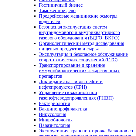
Гостиничный бизнес
Таможенное дело
Предрейсовые медицинские осмотры
водителей
Безопасная эксплуатация систем
внутридомового и внутриквартирного
газового оборудования (ВДГО, ВКГО)
Органолептический метод исследования
пищевых продуктов и сырья
Эксплуатация и безопасное обслуживание
гидротехнических сооружений (ГТС)
Транспортирование и хранение
иммунобиологических лекарственных
препаратов
Ликвидация разливов нефти и
нефтепродуктов (ЛРН)
Управление скважиной при
газонефтеводопроявлениях (ГНВП)
Бактериология
Вакцинопрофилактика
Вирусология
Микробиология
Паразитология
Эксплуатация, транспортировка баллонов со