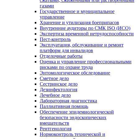
сжатыми, сжиженными или растворенными
газами
Государственное и муниципальное
управление
Хранение и утилизация боеприпасов
Внутренние аудиторы по СМК ISO (ИСО)
Экспертиза временной нетрудоспособности
Пест-контроль
Эксплуатация, обслуживание и ремонт
платформ для инвалидов
Отделочные работы
Оценка и управление профессиональными
рисками по охране труда
Энтомологическое обследование
Сметное дело
Сестринское дело
Дезинфектология
Лечебное дело
Лабораторная диагностика
Паллиативная помощь
Обеспечение эпидемиологической
безопасности эндоскопических
вмешательств
Рентгенология
Нормоконтроль технической и