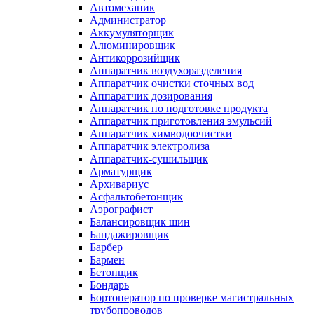
Автомеханик
Администратор
Аккумуляторщик
Алюминировщик
Антикоррозийщик
Аппаратчик воздухоразделения
Аппаратчик очистки сточных вод
Аппаратчик дозирования
Аппаратчик по подготовке продукта
Аппаратчик приготовления эмульсий
Аппаратчик химводоочистки
Аппаратчик электролиза
Аппаратчик-сушильщик
Арматурщик
Архивариус
Асфальтобетонщик
Аэрографист
Балансировщик шин
Бандажировщик
Барбер
Бармен
Бетонщик
Бондарь
Бортоператор по проверке магистральных
трубопроводов