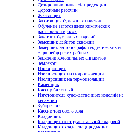
Дозировщик пищевой продукции
Дорожный рабочий
Жестянщик
Заготовщик бумажных пакетов
Обучение заготовщика химических
растворов и красок
Закатчик бумажных изделий
Замерщик дебитов скважин
Замерщик на топографо-геодезических и
маркшейдерских работах
Зарядчик холодильных аппаратов
Землекоп
Изолировщик
Изолировщик на гидроизоляции
Изолировщик на термоизоляции
Каменщик
Кассир билетный
Изготовитель художественных изделий из
керамики
Зуборезчик
Кассир торгового зала
Кладовщик
Кладовщик инструментальной кладовой
Кладовщик склада спецпродукции