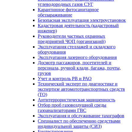
углеводородных газов СУГ
Карантинное фитосанитарное
обеззараживание
Безопасная эксплуатация электроустановок
Кадастровая деятельность (кадастровый
инженер)
Руководители частных охранных
предприятий ЧОП (организаций)
Эксплуатация стеллажей и складского
оборудования
Эксплуатация лазерного оборудования
Досмотр пассажиров, посетителей и
персонала, ручной клади, багажа, почты,
грузов
Учет и контроль РВ и РАО
Технический эксперт по диагностике и
экспертизе автомототранспортных средств
(ТО)
Антитеррористическая защищенность
Отбор проб газовоздушной среды
газоанализаторами ГВС
Эксплуатация и обслуживание тахографов
Специалист по обеспечению средствами
индивидуальной защиты (СИЗ)
Биотестирование