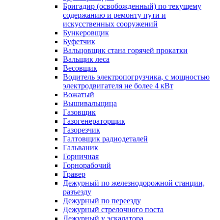
Бригадир (освобожденный) по текущему
содержанию и ремонту пути и
искусственных сооружений
Бункеровщик
Буфетчик
Вальцовщик стана горячей прокатки
Вальщик леса
Весовщик
Водитель электропогрузчика, с мощностью
электродвигателя не более 4 кВт
Вожатый
Вышивальщица
Газовщик
Газогенераторщик
Газорезчик
Галтовщик радиодеталей
Гальваник
Горничная
Горнорабочий
Гравер
Дежурный по железнодорожной станции,
разъезду
Дежурный по переезду
Дежурный стрелочного поста
Дежурный у эскалатора