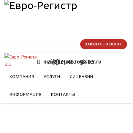
ЗАКАЗАТЬ ЗВОНОК
mail@euro-register.ru
+7 (812) 467-48-33
сотрудничество по
КОМПАНИЯ
УСЛУГИ
ЛИЦЕНЗИИ
ых коридоров
ИНФОРМАЦИЯ
КОНТАКТЫ
портных коридоров