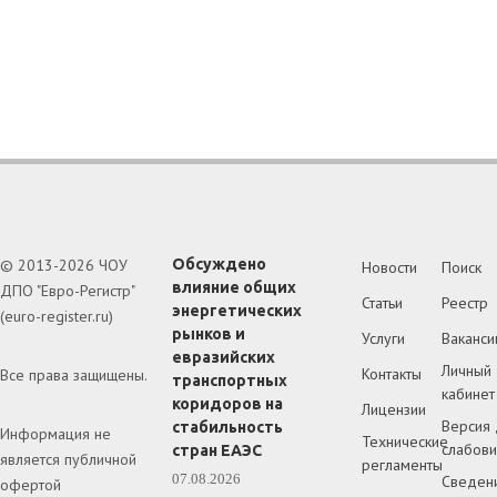
© 2013-2026 ЧОУ
Обсуждено
Новости
Поиск
влияние общих
ДПО "Евро-Регистр"
Статьи
Реестр
энергетических
(euro-register.ru)
рынков и
Услуги
Ваканси
евразийских
Личный
Контакты
Все права защищены.
транспортных
кабинет
коридоров на
Лицензии
Версия 
стабильность
Информация не
Технические
слабов
стран ЕАЭС
является публичной
регламенты
07.08.2026
Сведен
офертой