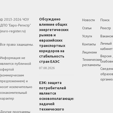
© 2013-2026 ЧОУ
Обсуждено
Новости
Поиск
влияние общих
ДПО "Евро-Регистр"
Статьи
Реестр
энергетических
(euro-register.ru)
рынков и
Услуги
Ваканси
евразийских
Личный
Контакты
Все права защищены.
транспортных
кабинет
коридоров на
Лицензии
Версия 
стабильность
Информация не
Технические
слабов
стран ЕАЭС
является публичной
регламенты
07.08.2026
Сведен
офертой
образов
(коммерческим
организ
предложением) и
ЕЭК: защита
носит исключительно
потребителей
ознакомительный
является
характер
основополагающей
задачей
технического
Другие программы