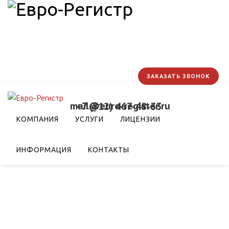
ЗАКАЗАТЬ ЗВОНОК
mail@euro-register.ru
+7 (812) 467-48-33
ют реализацию
КОМПАНИЯ
УСЛУГИ
ЛИЦЕНЗИИ
х мероприятий
ИНФОРМАЦИЯ
КОНТАКТЫ
ых мероприятий