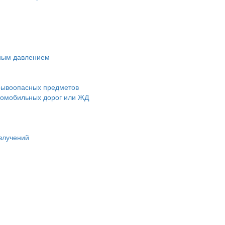
чным давлением
зрывоопасных предметов
втомобильных дорог или ЖД
злучений