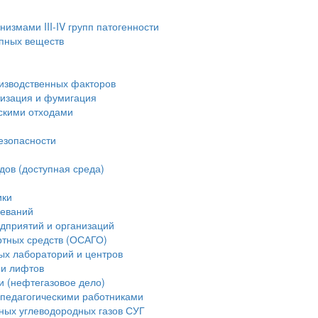
измами III-IV групп патогенности
опных веществ
изводственных факторов
тизация и фумигация
скими отходами
езопасности
дов (доступная среда)
ики
леваний
дприятий и организаций
ртных средств (ОСАГО)
ых лабораторий и центров
ии лифтов
и (нефтегазовое дело)
педагогическими работниками
ных углеводородных газов СУГ