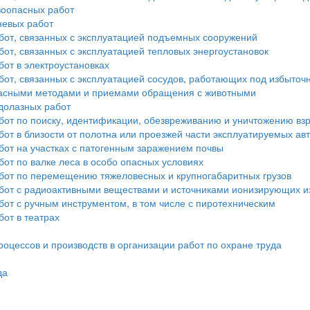
зоопасных работ
невых работ
бот, связанных с эксплуатацией подъемных сооружений
от, связанных с эксплуатацией тепловых энергоустановок
от в электроустановках
бот, связанных с эксплуатацией сосудов, работающих под избыто
опасными методами и приемами обращения с животными
долазных работ
бот по поиску, идентификации, обезвреживанию и уничтожению в
от в близости от полотна или проезжей части эксплуатируемых а
бот на участках с патогенным заражением почвы
от по валке леса в особо опасных условиях
бот по перемещению тяжеловесных и крупногабаритных грузов
бот с радиоактивными веществами и источниками ионизирующих и
от с ручным инструментом, в том числе с пиротехническим
от в театрах
оцессов и производств в организации работ по охране труда
да