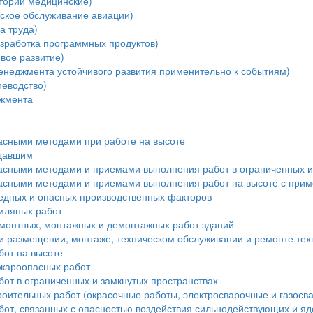
тории медицинские)
ское обслуживание авиации)
а труда)
зработка программных продуктов)
вое развитие)
енеджмента устойчивого развития применительно к событиям)
еводство)
джмента
пасными методами при работе на высоте
адавшим
пасными методами и приемами выполнения работ в ограниченных и
пасными методами и приемами выполнения работ на высоте с при
редных и опасных производственных факторов
мляных работ
монтных, монтажных и демонтажных работ зданий
и размещении, монтаже, техническом обслуживании и ремонте тех
бот на высоте
ожароопасных работ
от в ограниченных и замкнутых пространствах
роительных работ (окрасочные работы, электросварочные и газосв
бот, связанных с опасностью воздействия сильнодействующих и я