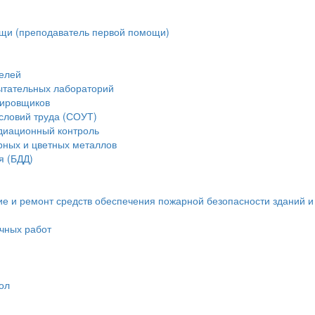
щи (преподаватель первой помощи)
елей
ытательных лабораторий
тировщиков
словий труда (СОУТ)
диационный контроль
рных и цветных металлов
я (БДД)
ие и ремонт средств обеспечения пожарной безопасности зданий 
очных работ
ол