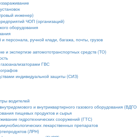
еззараживание
установок
стровый инженер)
предприятий ЧОП (организаций)
ского оборудования
вания
и персонала, ручной клади, багажа, почты, грузов
ике и экспертизе автомототранспортных средств (ТО)
ость
 газоанализаторами ГВС
хографов
ствами индивидуальной защиты (СИЗ)
тры водителей
внутридомового и внутриквартирного газового оборудования (ВДГО
ования пищевых продуктов и сырья
уживание гидротехнических сооружений (ГТС)
ммунобиологических лекарственных препаратов
фтепродуктов (ЛРН)