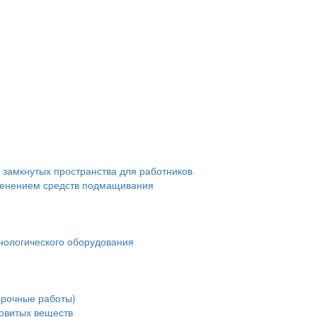
 замкнутых пространства для работников
менением средств подмащивания
нологического оборудования
арочные работы)
довитых веществ