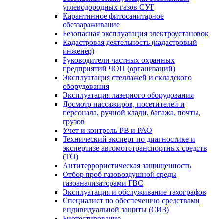
углеводородных газов СУГ
Карантинное фитосанитарное
обеззараживание
Безопасная эксплуатация электроустановок
Кадастровая деятельность (кадастровый
инженер)
Руководители частных охранных
предприятий ЧОП (организаций)
Эксплуатация стеллажей и складского
оборудования
Эксплуатация лазерного оборудования
Досмотр пассажиров, посетителей и
персонала, ручной клади, багажа, почты,
грузов
Учет и контроль РВ и РАО
Технический эксперт по диагностике и
экспертизе автомототранспортных средств
(ТО)
Антитеррористическая защищенность
Отбор проб газовоздушной среды
газоанализаторами ГВС
Эксплуатация и обслуживание тахографов
Специалист по обеспечению средствами
индивидуальной защиты (СИЗ)
Биотестирование