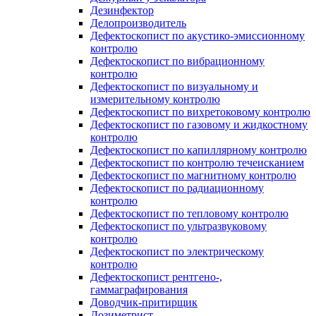
Дезинфектор
Делопроизводитель
Дефектоскопист по акустико-эмиссионному
контролю
Дефектоскопист по вибрационному
контролю
Дефектоскопист по визуальному и
измерительному контролю
Дефектоскопист по вихретоковому контролю
Дефектоскопист по газовому и жидкостному
контролю
Дефектоскопист по капиллярному контролю
Дефектоскопист по контролю течеисканием
Дефектоскопист по магнитному контролю
Дефектоскопист по радиационному
контролю
Дефектоскопист по тепловому контролю
Дефектоскопист по ультразвуковому
контролю
Дефектоскопист по электрическому
контролю
Дефектоскопист рентгено-,
гаммаграфирования
Доводчик-притирщик
Дозиметрист