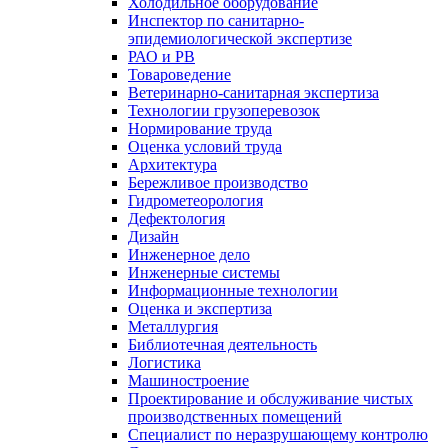
Холодильное оборудование
Инспектор по санитарно-
эпидемиологической экспертизе
РАО и РВ
Товароведение
Ветеринарно-санитарная экспертиза
Технологии грузоперевозок
Нормирование труда
Оценка условий труда
Архитектура
Бережливое производство
Гидрометеорология
Дефектология
Дизайн
Инженерное дело
Инженерные системы
Информационные технологии
Оценка и экспертиза
Металлургия
Библиотечная деятельность
Логистика
Машиностроение
Проектирование и обслуживание чистых
производственных помещений
Специалист по неразрушающему контролю