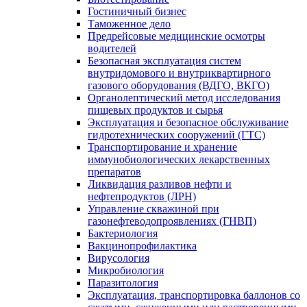
Гостиничный бизнес
Таможенное дело
Предрейсовые медицинские осмотры
водителей
Безопасная эксплуатация систем
внутридомового и внутриквартирного
газового оборудования (ВДГО, ВКГО)
Органолептический метод исследования
пищевых продуктов и сырья
Эксплуатация и безопасное обслуживание
гидротехнических сооружений (ГТС)
Транспортирование и хранение
иммунобиологических лекарственных
препаратов
Ликвидация разливов нефти и
нефтепродуктов (ЛРН)
Управление скважиной при
газонефтеводопроявлениях (ГНВП)
Бактериология
Вакцинопрофилактика
Вирусология
Микробиология
Паразитология
Эксплуатация, транспортировка баллонов со