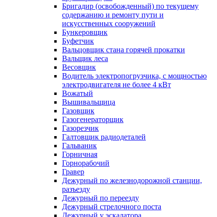
Бригадир (освобожденный) по текущему
содержанию и ремонту пути и
искусственных сооружений
Бункеровщик
Буфетчик
Вальцовщик стана горячей прокатки
Вальщик леса
Весовщик
Водитель электропогрузчика, с мощностью
электродвигателя не более 4 кВт
Вожатый
Вышивальщица
Газовщик
Газогенераторщик
Газорезчик
Галтовщик радиодеталей
Гальваник
Горничная
Горнорабочий
Гравер
Дежурный по железнодорожной станции,
разъезду
Дежурный по переезду
Дежурный стрелочного поста
Дежурный у эскалатора