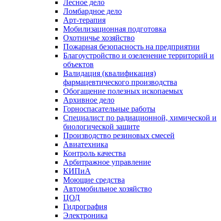
Лесное дело
Ломбардное дело
Арт-терапия
Мобилизационная подготовка
Охотничье хозяйство
Пожарная безопасность на предприятии
Благоустройство и озеленение территорий и
объектов
Валидация (квалификация)
фармацевтического производства
Обогащение полезных ископаемых
Архивное дело
Горноспасательные работы
Специалист по радиационной, химической и
биологической защите
Производство резиновых смесей
Авиатехника
Контроль качества
Арбитражное управление
КИПиА
Моющие средства
Автомобильное хозяйство
ЦОД
Гидрография
Электроника