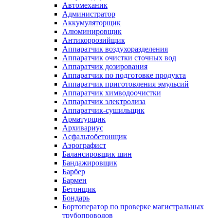
Автомеханик
Администратор
Аккумуляторщик
Алюминировщик
Антикоррозийщик
Аппаратчик воздухоразделения
Аппаратчик очистки сточных вод
Аппаратчик дозирования
Аппаратчик по подготовке продукта
Аппаратчик приготовления эмульсий
Аппаратчик химводоочистки
Аппаратчик электролиза
Аппаратчик-сушильщик
Арматурщик
Архивариус
Асфальтобетонщик
Аэрографист
Балансировщик шин
Бандажировщик
Барбер
Бармен
Бетонщик
Бондарь
Бортоператор по проверке магистральных
трубопроводов