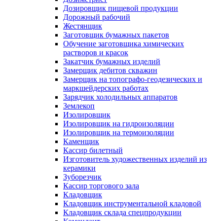
Дозировщик пищевой продукции
Дорожный рабочий
Жестянщик
Заготовщик бумажных пакетов
Обучение заготовщика химических
растворов и красок
Закатчик бумажных изделий
Замерщик дебитов скважин
Замерщик на топографо-геодезических и
маркшейдерских работах
Зарядчик холодильных аппаратов
Землекоп
Изолировщик
Изолировщик на гидроизоляции
Изолировщик на термоизоляции
Каменщик
Кассир билетный
Изготовитель художественных изделий из
керамики
Зуборезчик
Кассир торгового зала
Кладовщик
Кладовщик инструментальной кладовой
Кладовщик склада спецпродукции