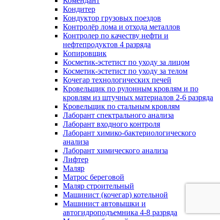
Комендант
Кондитер
Кондуктор грузовых поездов
Контролёр лома и отхода металлов
Контролер по качеству нефти и
нефтепродуктов 4 разряда
Копировщик
Косметик-эстетист по уходу за лицом
Косметик-эстетист по уходу за телом
Кочегар технологических печей
Кровельщик по рулонным кровлям и по
кровлям из штучных материалов 2-6 разряда
Кровельщик по стальным кровлям
Лаборант спектрального анализа
Лаборант входного контроля
Лаборант химико-бактериологического
анализа
Лаборант химического анализа
Лифтер
Маляр
Матрос береговой
Маляр строительный
Машинист (кочегар) котельной
Машинист автовышки и
автогидроподъемника 4-8 разряда