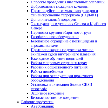
Способы проведения швартовных операций
Добровольные пожарные команды
Противодействие отмыванию доходов и
финансированию терроризма (ПОД/ФТ)
Дополнительный подогрев
Эксплуатация в условиях Севера и Крайнего
Севера
Перевозка крупногабаритного груза
Газобаллонное оборудование
Безопасное обращение с пестицидами и
агрохимикатами
Противопожарная подготовка членов
экипажей судов внутреннего плавания
Ежегодное обучение водителей
Работа с паровым стерилизаторам
Работник общественного питания
Работа пищеблоков
Работа при эксплуатации прачечного
оборудования
Установка и активация блоков СКЗИ
тахографа
Защитное вождение
Безопасное зимнее вождение
Рабочие профессии
Авербандщик