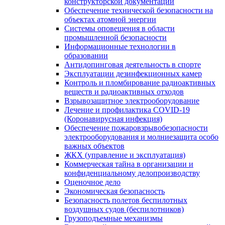
конструкторской документации
Обеспечение технической безопасности на
объектах атомной энергии
Системы оповещения в области
промышленной безопасности
Информационные технологии в
образовании
Антидопинговая деятельность в спорте
Эксплуатации дезинфекционных камер
Контроль и пломбирование радиоактивных
веществ и радиоактивных отходов
Взрывозащитное электрооборудование
Лечение и профилактика COVID-19
(Коронавирусная инфекция)
Обеспечение пожаровзрывобезопасности
электрооборудования и молниезащита особо
важных объектов
ЖКХ (управление и эксплуатация)
Коммерческая тайна в организации и
конфиденциальному делопроизводству
Оценочное дело
Экономическая безопасность
Безопасность полетов беспилотных
воздушных судов (беспилотников)
Грузоподъемные механизмы