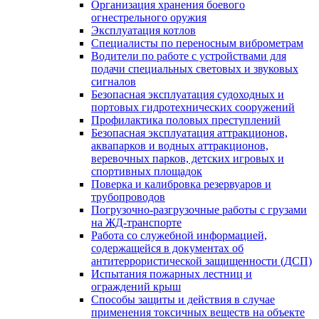
Организация хранения боевого
огнестрельного оружия
Эксплуатация котлов
Специалисты по переносным виброметрам
Водители по работе с устройствами для
подачи специальных световых и звуковых
сигналов
Безопасная эксплуатация судоходных и
портовых гидротехнических сооружений
Профилактика половых преступлений
Безопасная эксплуатация аттракционов,
аквапарков и водных аттракционов,
веревочных парков, детских игровых и
спортивных площадок
Поверка и калибровка резервуаров и
трубопроводов
Погрузочно-разгрузочные работы с грузами
на ЖД-транспорте
Работа со служебной информацией,
содержащейся в документах об
антитеррористической защищенности (ДСП)
Испытания пожарных лестниц и
ограждений крыш
Способы защиты и действия в случае
применения токсичных веществ на объекте