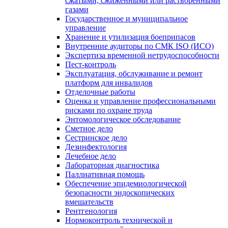
сжатыми, сжиженными или растворенными
газами
Государственное и муниципальное
управление
Хранение и утилизация боеприпасов
Внутренние аудиторы по СМК ISO (ИСО)
Экспертиза временной нетрудоспособности
Пест-контроль
Эксплуатация, обслуживание и ремонт
платформ для инвалидов
Отделочные работы
Оценка и управление профессиональными
рисками по охране труда
Энтомологическое обследование
Сметное дело
Сестринское дело
Дезинфектология
Лечебное дело
Лабораторная диагностика
Паллиативная помощь
Обеспечение эпидемиологической
безопасности эндоскопических
вмешательств
Рентгенология
Нормоконтроль технической и