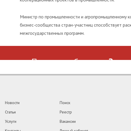
Министр по промышленности и агропромышленному ком
бизнес-сообщества стран-участниц способствует рас
межгосударственных программ.
Помогаем бизнесу
Зада
Новости
Поиск
Статьи
Реестр
Услуги
Вакансии
Контакты
Личный кабинет