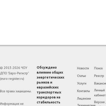
© 2013-2026 ЧОУ
Обсуждено
Новости
Поиск
влияние общих
ДПО "Евро-Регистр"
Статьи
Реестр
энергетических
(euro-register.ru)
рынков и
Услуги
Ваканси
евразийских
Личный
Контакты
Все права защищены.
транспортных
кабинет
коридоров на
Лицензии
Версия 
стабильность
Информация не
Технические