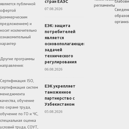
слабов
стран ЕАЭС
является публичной
регламенты
07.08.2026
Сведен
офертой
образов
(коммерческим
организ
предложением) и
ЕЭК: защита
носит исключительно
потребителей
ознакомительный
является
характер
основополагающей
задачей
технического
Другие программы
регулирования
направления:
06.08.2026
Сертификация ISO,
ЕЭК укрепляет
сертификация систем
таможенное
менеджмента
партнерство с
качества, обучение
Узбекистаном
по охране труда,
05.08.2026
обучение по ГО и ЧС,
специальная оценка
условий труда, СОУТ,