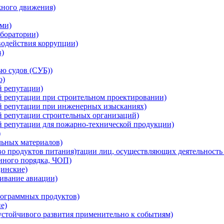
жного движения)
ми)
боратории)
водействия коррупции)
в)
ю судов (СУБ))
о)
й репутации)
й репутации при строительном проектировании)
ой репутации при инженерных изысканиях)
й репутации строительных организаций)
й репутации для пожарно-технической продукции)
)
льных материалов)
о продуктов питания)тации лиц, осуществляющих деятельность 
нного порядка, ЧОП)
инские)
ивание авиации)
ограммных продуктов)
е)
устойчивого развития применительно к событиям)