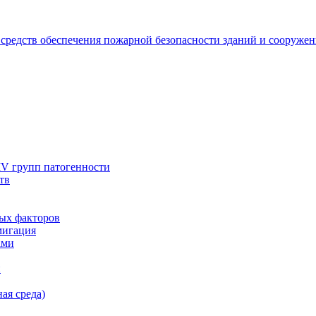
 средств обеспечения пожарной безопасности зданий и сооруже
IV групп патогенности
тв
ых факторов
мигация
ами
и
ая среда)