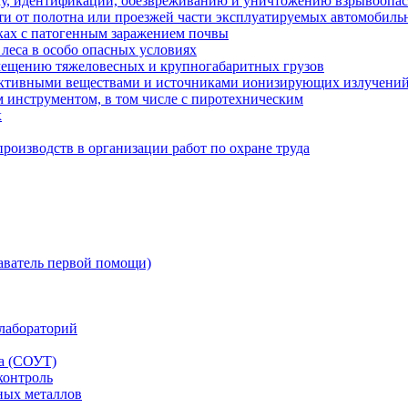
ку, идентификации, обезвреживанию и уничтожению взрывоопа
сти от полотна или проезжей части эксплуатируемых автомобил
ках с патогенным заражением почвы
 леса в особо опасных условиях
мещению тяжеловесных и крупногабаритных грузов
оактивными веществами и источниками ионизирующих излучени
 инструментом, в том числе с пиротехническим
х
роизводств в организации работ по охране труда
аватель первой помощи)
лабораторий
да (СОУТ)
контроль
ных металлов