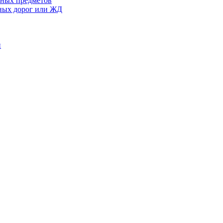
сных предметов
ьных дорог или ЖД
й