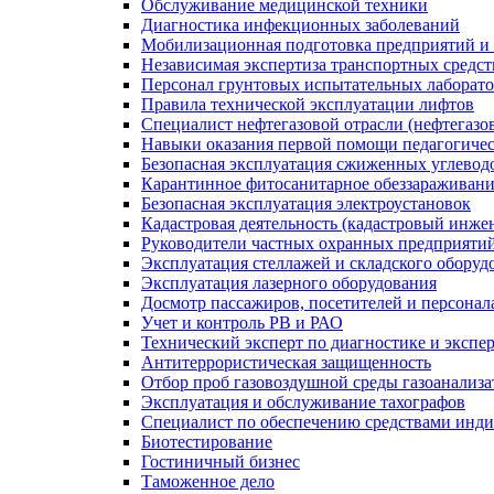
Обслуживание медицинской техники
Диагностика инфекционных заболеваний
Мобилизационная подготовка предприятий и
Независимая экспертиза транспортных средс
Персонал грунтовых испытательных лаборато
Правила технической эксплуатации лифтов
Специалист нефтегазовой отрасли (нефтегазов
Навыки оказания первой помощи педагогиче
Безопасная эксплуатация сжиженных углевод
Карантинное фитосанитарное обеззараживан
Безопасная эксплуатация электроустановок
Кадастровая деятельность (кадастровый инже
Руководители частных охранных предприяти
Эксплуатация стеллажей и складского оборуд
Эксплуатация лазерного оборудования
Досмотр пассажиров, посетителей и персонала
Учет и контроль РВ и РАО
Технический эксперт по диагностике и экспе
Антитеррористическая защищенность
Отбор проб газовоздушной среды газоанализ
Эксплуатация и обслуживание тахографов
Специалист по обеспечению средствами инд
Биотестирование
Гостиничный бизнес
Таможенное дело