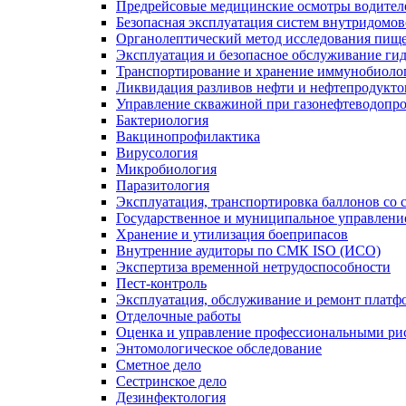
Предрейсовые медицинские осмотры водител
Безопасная эксплуатация систем внутридомо
Органолептический метод исследования пище
Эксплуатация и безопасное обслуживание ги
Транспортирование и хранение иммунобиоло
Ликвидация разливов нефти и нефтепродукто
Управление скважиной при газонефтеводопр
Бактериология
Вакцинопрофилактика
Вирусология
Микробиология
Паразитология
Эксплуатация, транспортировка баллонов со
Государственное и муниципальное управлени
Хранение и утилизация боеприпасов
Внутренние аудиторы по СМК ISO (ИСО)
Экспертиза временной нетрудоспособности
Пест-контроль
Эксплуатация, обслуживание и ремонт платф
Отделочные работы
Оценка и управление профессиональными рис
Энтомологическое обследование
Сметное дело
Сестринское дело
Дезинфектология