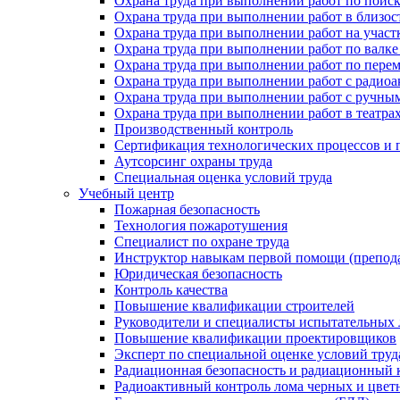
Охрана труда при выполнении работ по поис
Охрана труда при выполнении работ в близо
Охрана труда при выполнении работ на участ
Охрана труда при выполнении работ по валке
Охрана труда при выполнении работ по пере
Охрана труда при выполнении работ с ради
Охрана труда при выполнении работ с ручным
Охрана труда при выполнении работ в театра
Производственный контроль
Сертификация технологических процессов и п
Аутсорсинг охраны труда
Специальная оценка условий труда
Учебный центр
Пожарная безопасность
Технология пожаротушения
Специалист по охране труда
Инструктор навыкам первой помощи (препод
Юридическая безопасность
Контроль качества
Повышение квалификации строителей
Руководители и специалисты испытательных 
Повышение квалификации проектировщиков
Эксперт по специальной оценке условий тру
Радиационная безопасность и радиационный 
Радиоактивный контроль лома черных и цвет