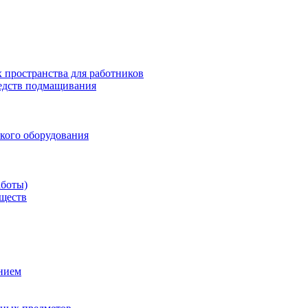
 пространства для работников
редств подмащивания
кого оборудования
аботы)
еществ
ением