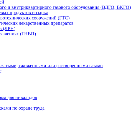
ей
вого и внутриквартирного газового оборудования (ВДГО, ВКГО)
вых продуктов и сырья
дротехнических сооружений (ГТС)
гических лекарственных препаратов
в (ЛРН)
оявлениях (ГНВП)
 сжатыми, сжиженными или растворенными газами
е
орм для инвалидов
ками по охране труда