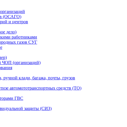
 организаций
тв (ОСАГО)
рий и центров
ое дело)
скими работниками
ородных газов СУГ
ие
нер)
й ЧОП (организаций)
ования
, ручной клади, багажа, почты, грузов
ртизе автомототранспортных средств (ТО)
аторами ГВС
ивидуальной защиты (СИЗ)