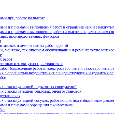
ами при работе на высоте
дами и приемами выполнения работ в ограниченных и замкнутых
одами и приемами выполнения работ на высоте с применением с
асных производственных факторов
т
онтажных и демонтажных работ зданий
и, монтаже, техническом обслуживании и ремонте технологичес
е
х работ
иченных и замкнутых пространствах
абот (окрасочные работы, электросварочные и газосварочные р
ых с опасностью воздействия сильнодействующих и ядовитых в
абот
ных с эксплуатацией подъемных сооружений
ых с эксплуатацией тепловых энергоустановок
оустановках
ых с эксплуатацией сосудов, работающих под избыточным давл
одами и приемами обращения с животными
бот