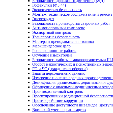
Безопасность дорожного движения (БДД)
Госзакупки (ФЗ 44)
Экологическая безопасность
Монтаж, техническое обслуживание и ремонт
Энергоаудит
Безопасность производства сварочных работ
Антимонопольный комплаенс
Экспортный контроль
Транспортная безопасность
Мастера и преподаватели автошкол
Маркшейдерское дело
Реставрационные работы
Обучение изыскателей
Безопасность работы с микроорганизмами III-
Оборот наркотических и психотропных вещес
ГО и ЧС (гражданская оборона)
Защита персональных данных
Измерение и оценка вредных производственн
Дезинфекция, дезинсекция, дератизация и фу
Обращение с опасными медицинскими отход
Производственный контроль
Проектировщики радиационной безопасност
Противодействие коррупции
Обеспечение доступности инвалидов (доступн
Воинский учет в организациях